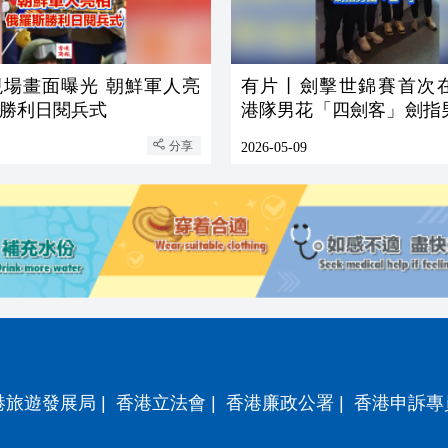
現場畫面曝光 朝鮮軍人亮
有片丨劍擊世錦賽首次
勝利日閱兵式
港隊男花「四劍客」劍指
一」
分享
2026-05-09
港旅遊發展局
|
香港立法會
|
香港廉政公署
|
香港申訴專