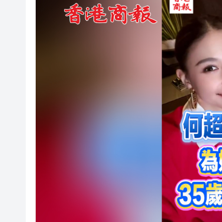
有片丨孕婦羊水破裂即將臨盆 
東涌巴士撞電單車 巴士司機涉
有片丨清淡不等於吃素！ 清淡