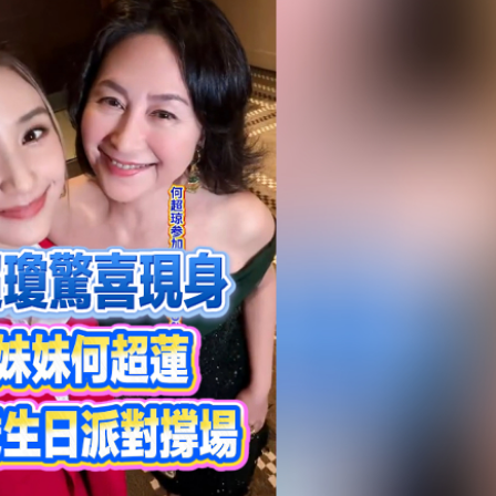
正遇晚高峰 情況危急 鐵騎交警一路開道護送
危駕被捕
飲食正在毀掉很多老人的晚年健康