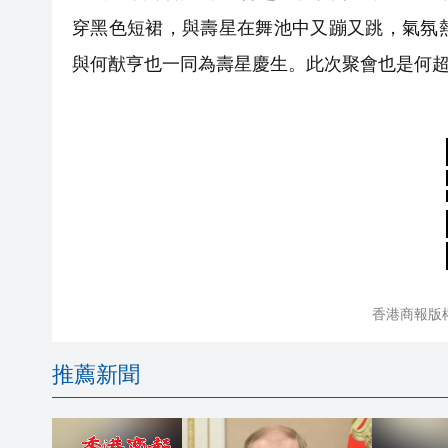
穿黑色短裙，與壽星在舞池中又蹦又跳，氣氛
與何猷亨也一同為壽星慶生。此次聚會也是何
香港商報版
推薦新聞