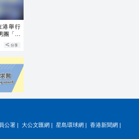
在港舉行
男團「世
分享
員公署
|
大公文匯網
|
星島環球網
|
香港新聞網
|