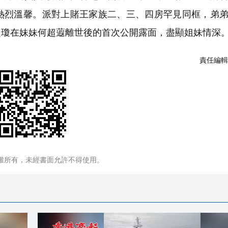
熱烈溫馨。派對上賭王家族二、三、四房罕見同框，弟
超瓊在妹妹何超蕸離世後的首次公開露面，盡顯姐妹情深
責任編輯
權所有，未經書面允許不得使用。