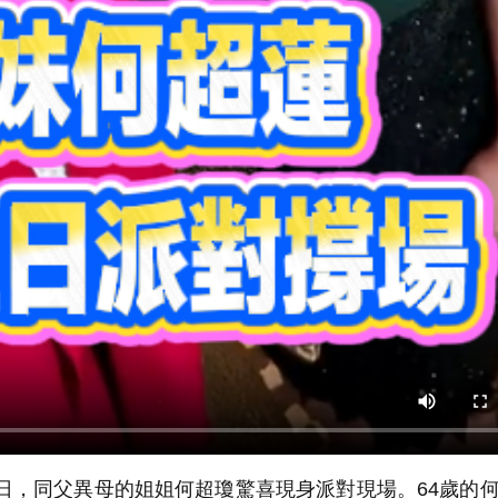
日，同父異母的姐姐何超瓊驚喜現身派對現場。64歲的