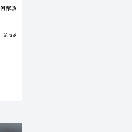
弟何猷啟
。
：
劉浩城