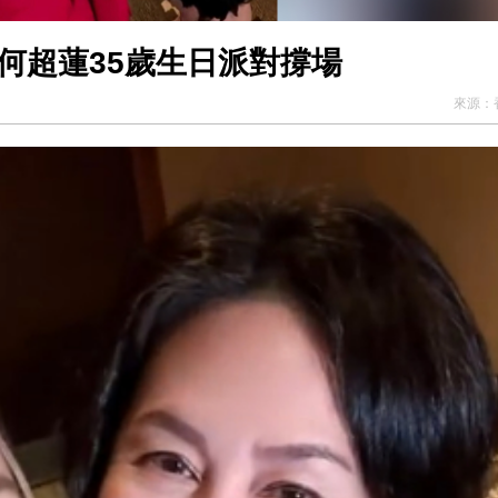
何超蓮35歲生日派對撐場
來源：