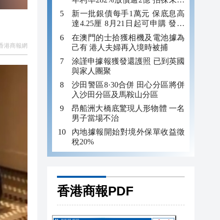
年追數
新一批銀債每手1萬元 保底息高
達4.25厘 8月21日起可申購 發行
金額最多550億
在澳門的士拾獲相機及電池據為
香港商報網
己有 港人夫婦再入境時被捕
涂謹申據報獲發還護照 已到英國
與家人團聚
沙田警區8·30合併 田心分區將併
入沙田分區及馬鞍山分區
昂船洲大橋底驚現人形物體 一名
男子當場不治
內地據報開始對境外保單收益徵
稅20%
香港商報PDF