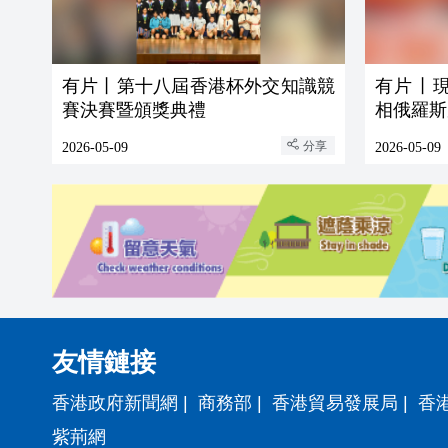
有片丨第十八屆香港杯外交知識競
有片丨
賽決賽暨頒獎典禮
相俄羅斯
分享
2026-05-09
2026-05-09
友情鏈接
香港政府新聞網
|
商務部
|
香港貿易發展局
|
香
紫荊網