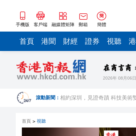
簡
手機版
客戶端
融媒體矩陣
郵箱
簡體
首頁
港聞
財經
證券
視聽
港
2026年 08月06
歐足聯：抵制國際足聯賽事立
相約深圳，見證
滾動新聞：
跑馬地私人泳池救生員涉用假證
首頁
視聽
>
特朗普否認美國彈藥短缺 稱將
美股觀望非農數據 道指跌逾百