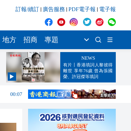
訂報/續訂
廣告服務
PDF電子報
電子報
|
|
|
地方
招商
專題
NEWS
有片丨香港填詞人黎彼得
離世 享年76歲 曾為張國
榮、許冠傑等填詞
00:19
00:07
23:38
23:35
23:17