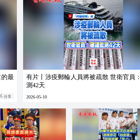
定的最
有片丨涉疫郵輪人員將被疏散 世衛官員
測42天
分享
2026-05-10