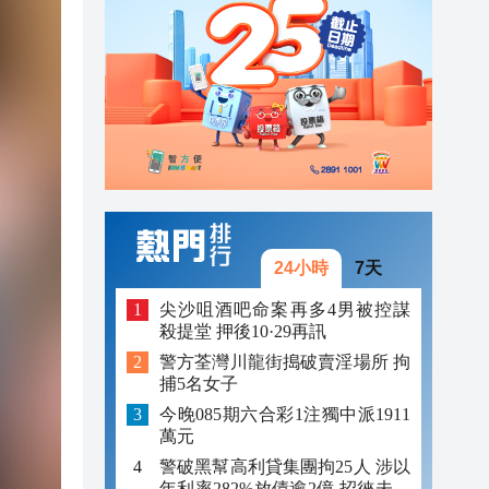
23:12
23:12
23:00
24小時
7天
尖沙咀酒吧命案再多4男被控謀
殺提堂 押後10·29再訊
警方荃灣川龍街搗破賣淫場所 拘
捕5名女子
今晚085期六合彩1注獨中派1911
萬元
警破黑幫高利貸集團拘25人 涉以
年利率282%放債逾2億 招徠未成