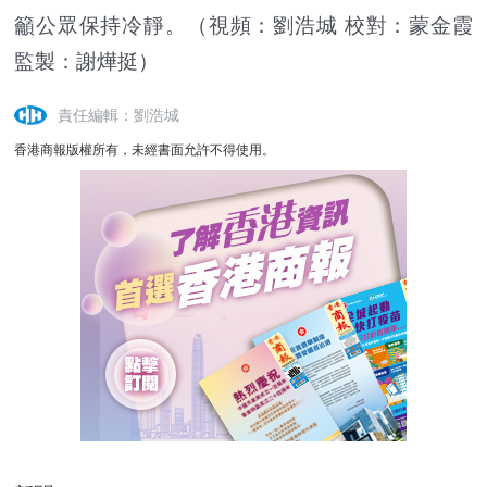
籲公眾保持冷靜。（視頻：劉浩城 校對：蒙金霞
監製：謝燁挺）
責任編輯：劉浩城
香港商報版權所有，未經書面允許不得使用。