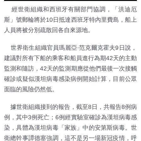
經世衛組織和西班牙有關部門協調，「洪迪厄
斯」號郵輪將於10日抵達西班牙特內里費島，船上
人員將被分別疏散回各自來源地。
世界衛生組織官員瑪麗亞·范克爾克霍夫9日說，
建議對所有下船的乘客和船員進行為期42天的主動
監測和隨訪，42天的監測期應從他們最後一次接觸
確診或疑似漢坦病毒感染病例開始計算，目前公眾
面臨的風險仍然低。
據世衛組織接到的報告，截至8日，共報告8例病
例，其中3例死亡；6例經實驗室確診為漢坦病毒感
染，具體為漢坦病毒「家族」中的安第斯病毒。世
衛總幹事譚德塞強調，這不是另一場新冠疫情，呼