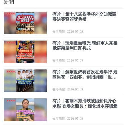
新聞
有片丨第十八屆香港杯外交知識競
賽決賽暨頒獎典禮
香港商報
2026-05-09
有片丨現場畫面曝光 朝鮮軍人亮相
俄羅斯勝利日閱兵式
香港商報
2026-05-09
有片丨劍擊世錦賽首次在港舉行 港
隊男花「四劍客」劍指男團「世
一」
香港商報
2026-05-09
有片丨霍爾木茲海峽被困船員身心
承壓 香港女船長：糧食淡水存隱憂
香港商報
2026-05-09