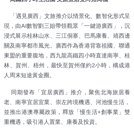
「遇見廣西」文旅推介以情景化、數智化形式呈
現，由AI數智劉三姐帶領觀眾「一鍵游廣西」，沉
浸式展示桂林山水、三江侗寨、巴馬康養、靖西邊
關及南寧都市風光。廣西作為香港背靠祖國、聯通
東盟的重要腹地，西九龍高鐵四小時直達南寧、桂
林、賀州、梧州，最快至賀州僅約2小時，構成港
人周末短途黃金圈。
同期發布「宜居廣西」推介，聚焦北海旅居養
老、南寧宜居宜業、崇左跨境機遇、河池慢生活，
並推出港澳專屬政策，釋放「慢生活+創事業」雙
重機遇，吸引港人置業、康養及投資。