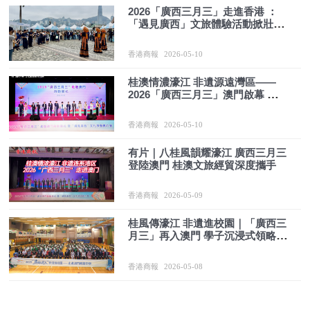
2026「廣西三月三」走進香港 ：
「遇見廣西」文旅體驗活動掀壯鄉
熱情
香港商報
2026-05-10
桂澳情濃濠江 非遺源遠灣區——
2026「廣西三月三」澳門啟幕 深化
文旅經貿協同
香港商報
2026-05-10
有片｜八桂風韻耀濠江 廣西三月三
登陸澳門 桂澳文旅經貿深度攜手
香港商報
2026-05-09
桂風傳濠江 非遺進校園｜「廣西三
月三」再入澳門 學子沉浸式領略壯
鄉文化
香港商報
2026-05-08