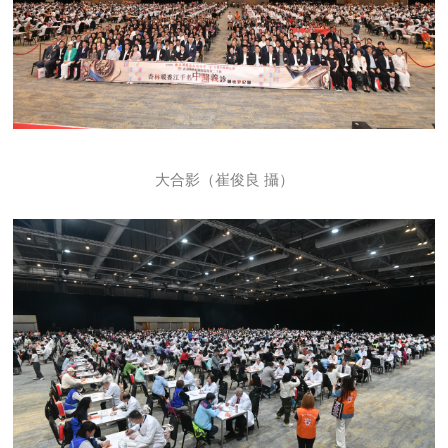
大合影（崔俊良 攝）