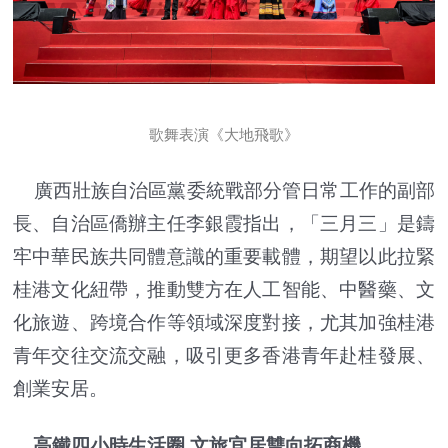
歌舞表演《大地飛歌》
廣西壯族自治區黨委統戰部分管日常工作的副部
長、自治區僑辦主任李銀霞指出，「三月三」是鑄
牢中華民族共同體意識的重要載體，期望以此拉緊
桂港文化紐帶，推動雙方在人工智能、中醫藥、文
化旅遊、跨境合作等領域深度對接，尤其加強桂港
青年交往交流交融，吸引更多香港青年赴桂發展、
創業安居。
高鐵四小時生活圈 文旅宜居雙向拓商機