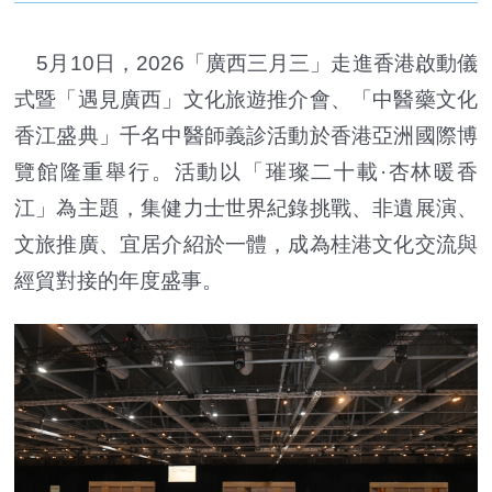
5月10日，2026「廣西三月三」走進香港啟動儀
式暨「遇見廣西」文化旅遊推介會、「中醫藥文化
香江盛典」千名中醫師義診活動於香港亞洲國際博
覽館隆重舉行。活動以「璀璨二十載·杏林暖香
江」為主題，集健力士世界紀錄挑戰、非遺展演、
文旅推廣、宜居介紹於一體，成為桂港文化交流與
經貿對接的年度盛事。