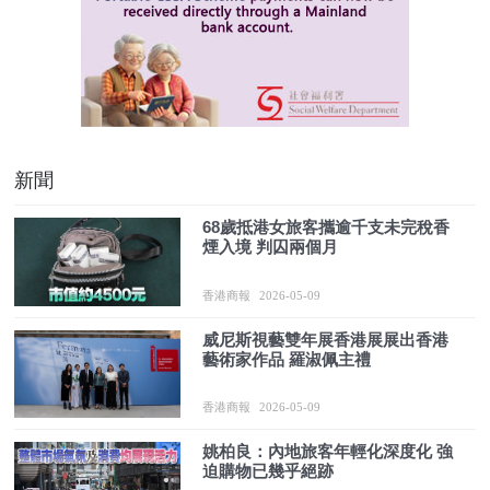
新聞
68歲抵港女旅客攜逾千支未完稅香
煙入境 判囚兩個月
香港商報
2026-05-09
威尼斯視藝雙年展香港展展出香港
藝術家作品 羅淑佩主禮
香港商報
2026-05-09
姚柏良：內地旅客年輕化深度化 強
迫購物已幾乎絕跡