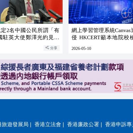
裁定2名中國公民所謂「有
網上學習管理系統Canva
中國駐英大使鄭澤光約見英
侵 HKCERT籲本地院
正交涉
安全
分享
2026-05-10
港旅遊發展局
|
香港立法會
|
香港廉政公署
|
香港申訴專