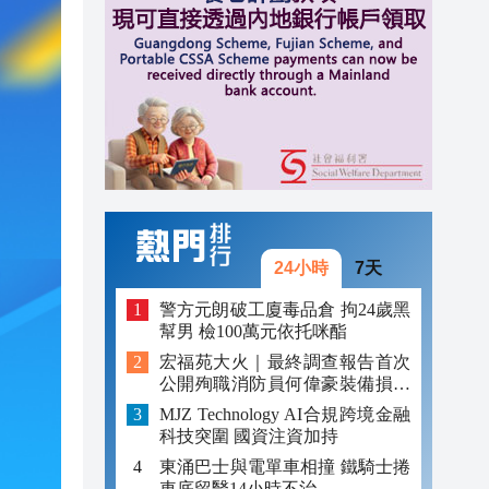
15:22
15:14
15:10
24小時
7天
警方元朗破工廈毒品倉 拘24歲黑
幫男 檢100萬元依托咪酯
宏福苑大火｜最終調查報告首次
公開殉職消防員何偉豪裝備損毀
照片
MJZ Technology AI合規跨境金融
科技突圍 國資注資加持
東涌巴士與電單車相撞 鐵騎士捲
車底留醫14小時不治