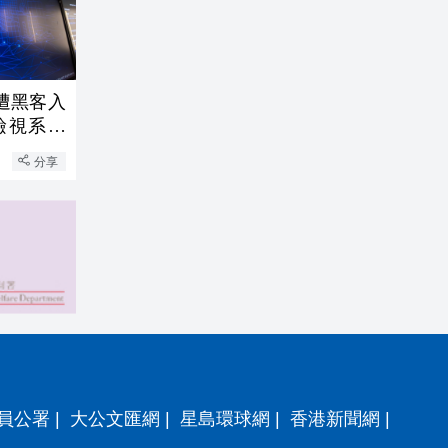
s遭黑客入
校檢視系統
分享
員公署
|
大公文匯網
|
星島環球網
|
香港新聞網
|