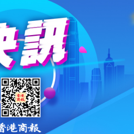
創新高
 黃大仙上邨四旬男子墮斃
體育節、體育消費季系列活動啟動