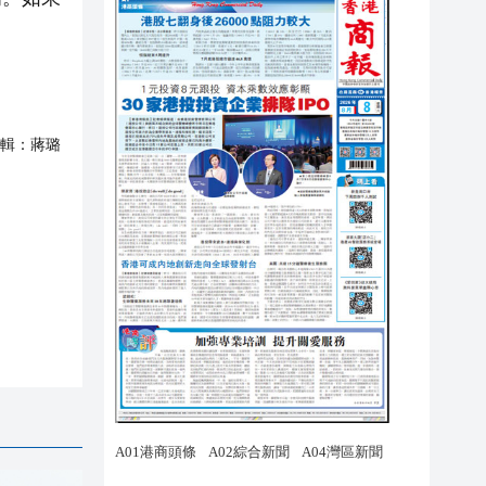
輯：
蔣璐