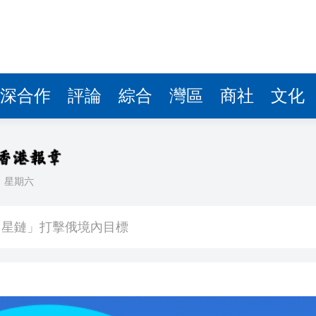
深合作
評論
綜合
灣區
商社
文化
日
星期六
次遞表港股！營收暴漲1786倍背後：資不抵債，9.9億
「星鏈」打擊俄境內目標
南
734宗 同比升22.1%
55歲司機涉襲警被捕