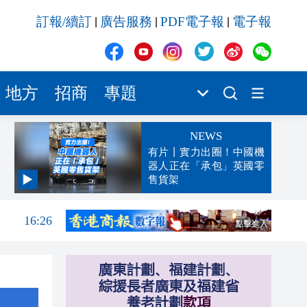
訂報/續訂
廣告服務
PDF電子報
電子報
|
|
|
地方
招商
專題
NEWS
有片丨實力出圈！中國機
器人正在「承包」英國零
售貨架
元對
16:41
16:26
16:19
16:10
16:06