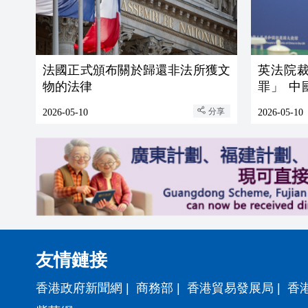
法國正式頒布關於歸還非法所獲文
英法院
物的法律
罪」 
官員提嚴
分享
2026-05-10
2026-05-10
友情鏈接
香港政府新聞網
|
商務部
|
香港貿易發展局
|
香