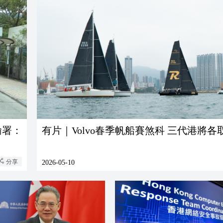
輸署：
有片｜Volvo春季帆船賽煞科 三代港將各
分享
2026-05-10