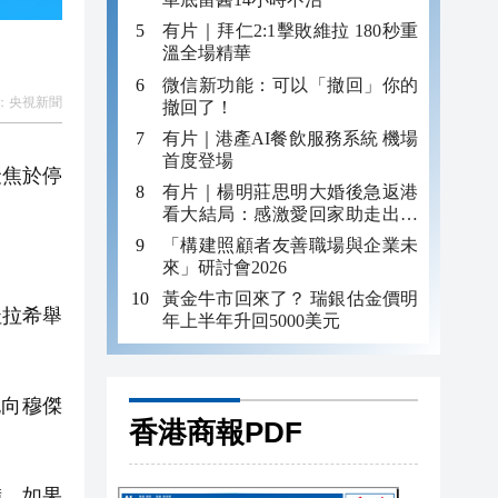
有片｜拜仁2:1擊敗維拉 180秒重
溫全場精華
微信新功能：可以「撤回」你的
：
央視新聞
撤回了！
有片｜港產AI餐飲服務系統 機場
首度登場
聚焦於停
有片｜楊明莊思明大婚後急返港
看大結局：感激愛回家助走出低
谷 不捨大家庭
「構建照顧者友善職場與企業未
來」研討會2026
黃金牛市回來了？ 瑞銀估金價明
杜拉希舉
年上半年升回5000美元
向穆傑
香港商報PDF
備。如果