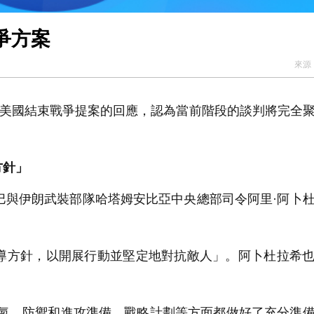
爭方案
來源
對美國結束戰爭提案的回應，認為當前階段的談判將完全
方針」
巴與伊朗武裝部隊哈塔姆安比亞中央總部司令阿里·阿卜
方針，以開展行動並堅定地對抗敵人」。阿卜杜拉希也
氣、防禦和進攻準備、戰略計劃等方面都做好了充分準