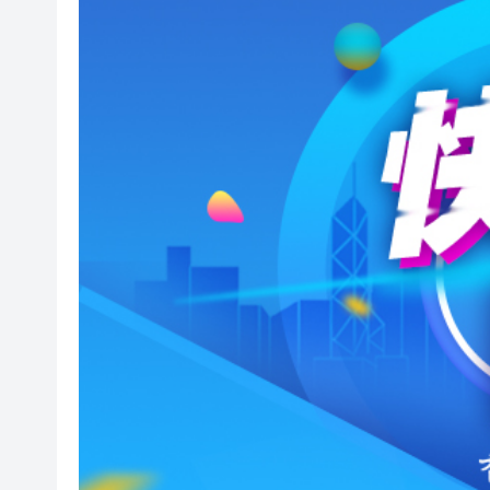
日本2027財年防衛預算申請額
因噪音滋擾用菜刀狂斬樓上鄰居
2026年全民健身日暨廣州市