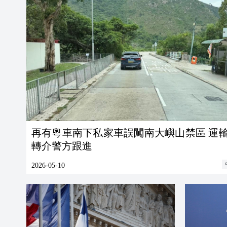
再有粵車南下私家車誤闖南大嶼山禁區 運
轉介警方跟進
2026-05-10