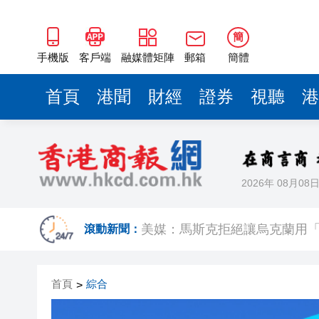
簡
手機版
客戶端
融媒體矩陣
郵箱
簡體
首頁
港聞
財經
證券
視聽
港
2026年 08月08
【財通AH】勤浩醫藥「回血」再
賭壓頂
美媒：馬斯克拒絕讓烏克蘭用
滾動新聞：
有片丨粵車南下沉浸式體驗指
首頁
綜合
>
美聯：今年首7個月二手公屋註冊量
山頂一私家車未遵交規被截查 