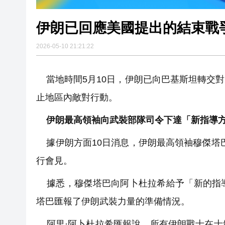
伊朗已回應美國提出的結束戰
2026-05-10 21:21:22
當地時間5月10日，伊朗已向巴基斯坦轉交
止地區內敵對行動。
伊朗最高領袖向武裝部隊司令下達「新指導
據伊朗方面10日消息，伊朗最高領袖穆傑塔
行會見。
據悉，穆傑塔巴向阿卜杜拉希給予「新的指導
塔巴匯報了伊朗武裝力量的準備情況。
阿里·阿卜杜拉希匯報說，所有伊朗戰士在士