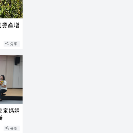
業豐產增
分享
兒童媽媽
辦
分享