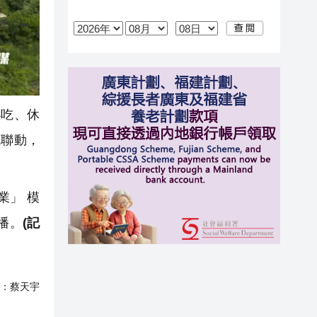
吃、休
成聯動，
業」 模
播。
(記
：
蔡天宇