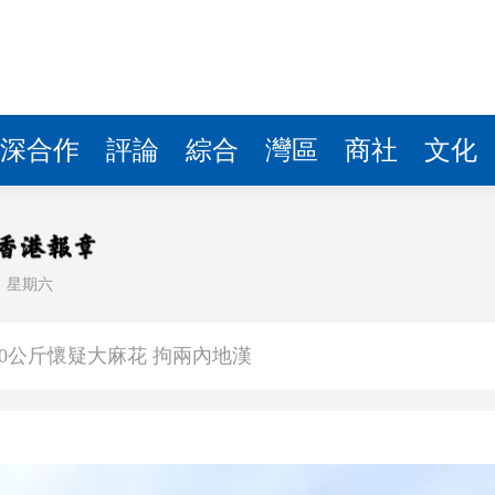
深合作
評論
綜合
灣區
商社
文化
日
星期六
是選擇是回歸 祖國河山歷歷在目
0公斤懷疑大麻花 拘兩內地漢
判囚10星期罰款2000元
天地啟幕 開啟設計生活新篇章
能性有多大？