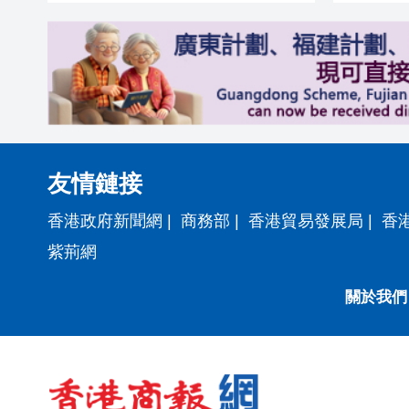
友情鏈接
香港政府新聞網
|
商務部
|
香港貿易發展局
|
香
紫荊網
關於我們