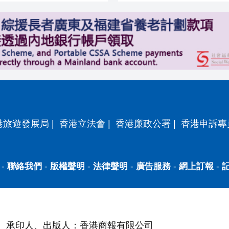
港旅遊發展局
|
香港立法會
|
香港廉政公署
|
香港申訴專
-
聯絡我們
-
版權聲明
-
法律聲明
-
廣告服務
-
網上訂報
-
承印人、出版人：香港商報有限公司