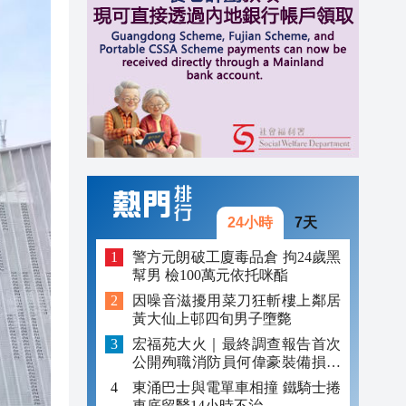
17:17
跨境
16:59
16:54
24小時
7天
警方元朗破工廈毒品倉 拘24歲黑
幫男 檢100萬元依托咪酯
因噪音滋擾用菜刀狂斬樓上鄰居
黃大仙上邨四旬男子墮斃
宏福苑大火｜最終調查報告首次
公開殉職消防員何偉豪裝備損毀
照片
東涌巴士與電單車相撞 鐵騎士捲
車底留醫14小時不治