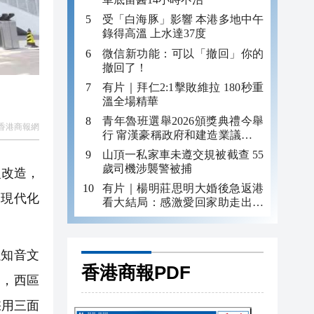
受「白海豚」影響 本港多地中午
錄得高溫 上水達37度
微信新功能：可以「撤回」你的
撤回了！
有片｜拜仁2:1擊敗維拉 180秒重
溫全場精華
青年魯班選舉2026頒獎典禮今舉
香港商報網
行 甯漢豪稱政府和建造業議會做
好培訓工作
山頂一私家車未遵交規被截查 55
歲司機涉襲警被捕
級改造，
有片｜楊明莊思明大婚後急返港
的現代化
看大結局：感激愛回家助走出低
谷 不捨大家庭
以知音文
香港商報PDF
中，西區
採用三面