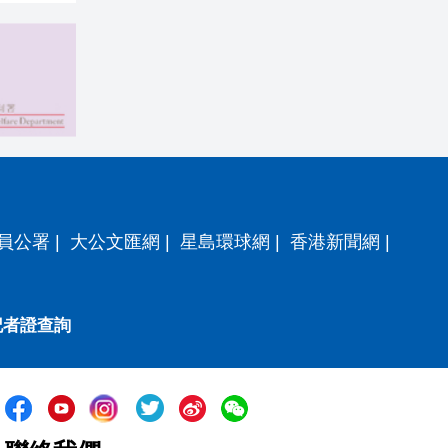
員公署
|
大公文匯網
|
星島環球網
|
香港新聞網
|
記者證查詢