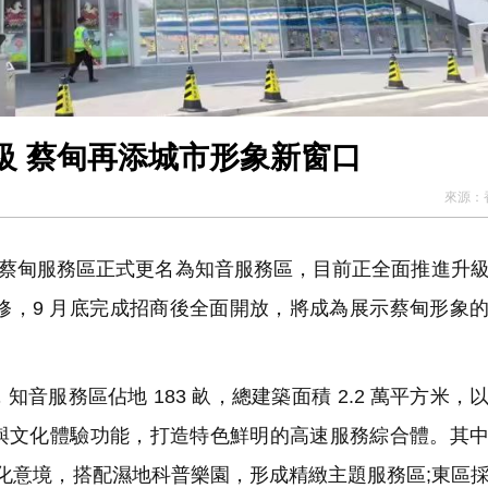
級 蔡甸再添城市形象新窗口
來源：
原蔡甸服務區正式更名為知音服務區，目前正全面推進升
裝修，9 月底完成招商後全面開放，將成為展示蔡甸形象
服務區佔地 183 畝，總建築面積 2.2 萬平方米，
與文化體驗功能，打造特色鮮明的高速服務綜合體。其
文化意境，搭配濕地科普樂園，形成精緻主題服務區;東區