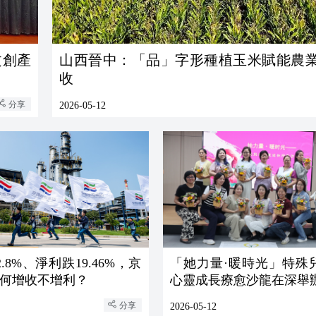
文創產
山西晉中：「品」字形種植玉米賦能農
收
分享
2026-05-12
.8%、淨利跌19.46%，京
「她力量·暖時光」特殊
何增收不增利？
心靈成長療愈沙龍在深舉
分享
2026-05-12