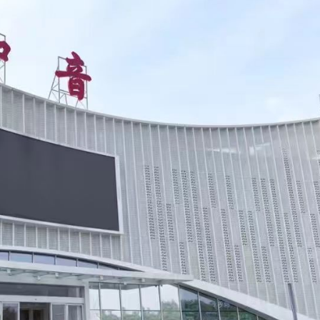
青年魯班選舉2026頒獎典禮今舉行 甯漢豪稱政府和建造業議會做好培訓工作
則 第三屆滬深港國際法律服務大會暨第二屆「和・界」
 建言獻策推動體育產業化