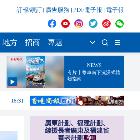
訂報/續訂
廣告服務
PDF電子報
電子報
|
|
|
地方
招商
專題
NEWS
有片丨粵車南下沉浸式體
驗指南
19:33
18:31
18:27
17:56
17:24