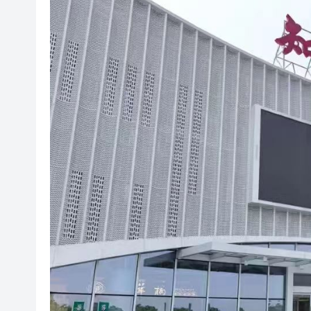
以滬深港澳為橋 連結全球新規
商事調解大賽圓滿舉辦
逾百體育界精英齊聚青途研討會