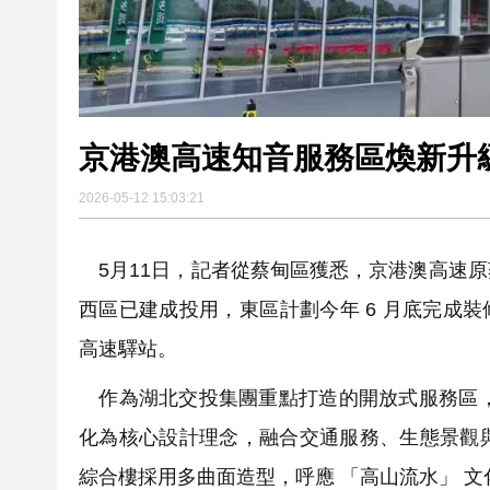
京港澳高速知音服務區煥新升
2026-05-12 15:03:21
5月11日，記者從蔡甸區獲悉，京港澳高速
西區已建成投用，東區計劃今年 6 月底完成
高速驛站。
作為湖北交投集團重點打造的開放式服務區，知音
化為核心設計理念，融合交通服務、生態景觀
綜合樓採用多曲面造型，呼應 「高山流水」 