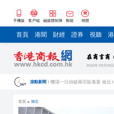
簡
手機版
客戶端
融媒體矩陣
郵箱
簡體
首頁
港聞
財經
證券
視聽
港
2026年 08月08
有片丨梁家輝含淚演講：北上不
機場一日偵破兩宗販毒案 檢近1
滾動新聞：
68歲內地女子攜逾千支私煙入境 
首頁
湖北
>
Fabrique華南首店深圳萬像
【經濟瞭望】全球通脹回升可