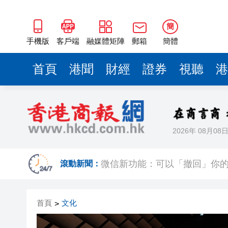
簡
手機版
客戶端
融媒體矩陣
郵箱
簡體
首頁
港聞
財經
證券
視聽
港
2026年 08月08
【名家指點】資金狂掃商業地產
滾動新聞：
微信新功能：可以「撤回」你
橫琴粵澳深度合作區消防救援
首頁
文化
>
「來深飛」不只是路過！深圳