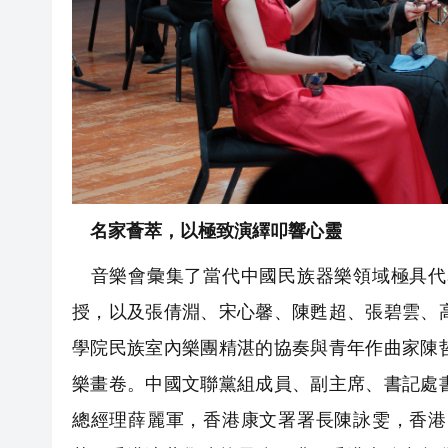
名家薈萃，以極致演繹叩響心靈
音樂會彙集了當代中國民族器樂領域極具代
授，以及張倩淵、宋心馨、陳甦超、張碧雲、
學院民族室內樂團精湛的協奏與青年作曲家陳
樂畫卷。中國文聯黨組成員、副主席、書記處
總經理薛麗軍，香港康文署署長陳詠雯，香港