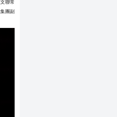
港文聯常
化集團副