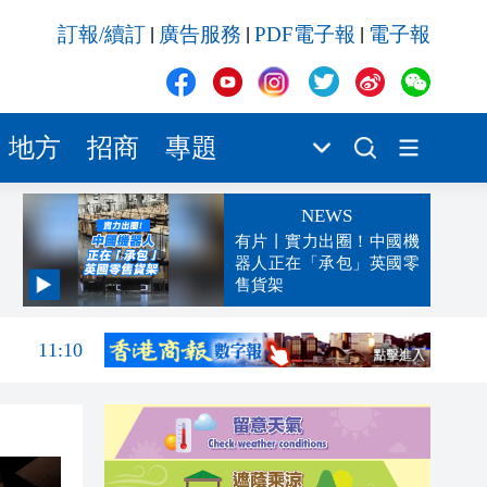
訂報/續訂
廣告服務
PDF電子報
電子報
|
|
|
地方
招商
專題
NEWS
有片丨實力出圈！中國機
器人正在「承包」英國零
售貨架
11:19
11:10
11:03
10:53