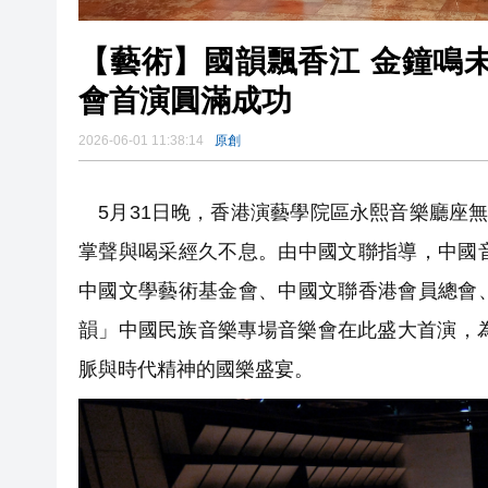
【藝術】國韻飄香江 金鐘鳴
會首演圓滿成功
2026-06-01 11:38:14
原創
5月31日晚，香港演藝學院區永熙音樂廳座無
掌聲與喝采經久不息。由中國文聯指導，中國
中國文學藝術基金會、中國文聯香港會員總會
韻」中國民族音樂專場音樂會在此盛大首演，
脈與時代精神的國樂盛宴。