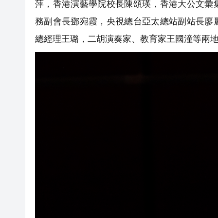
萍，香港演藝學院校長陳頌瑛，香港大公文彙
務副會長鄧宛霞，央視總台亞太總站副站長廖
總經理王璐，二胡演奏家、教育家王國潼等兩