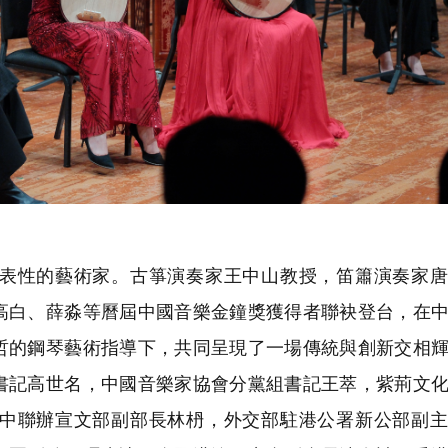
表性的藝術家。古箏演奏家王中山教授，笛簫演奏家唐
高白、薛淼等曆屆中國音樂金鐘獎獲得者聯袂登台，在
哲的鋼琴藝術指導下，共同呈現了一場傳統與創新交相
書記高世名，中國音樂家協會分黨組書記王萃，紫荊文
中聯辦宣文部副部長林枬，外交部駐港公署新公部副主