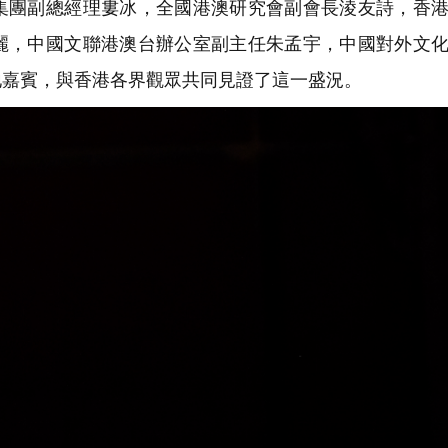
集團副總經理婁冰，全國港澳研究會副會長淩友詩，香
麗，中國文聯港澳台辦公室副主任朱孟宇，中國對外文
地嘉賓，與香港各界觀眾共同見證了這一盛況。