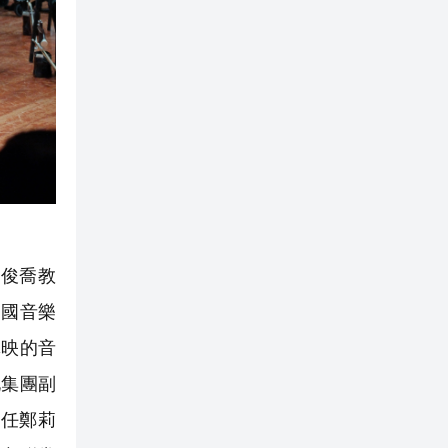
俊喬教
中國音樂
輝映的音
化集團副
任鄭莉