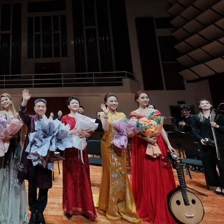
舖
席立即辭職：他已失去足球界的信任
涉嫌嚴重違紀違法被查