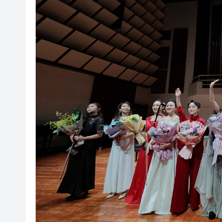
李根興3936萬沽北角公主大廈
油價、金價、銀價，都漲了
挪威足協主席呼籲國際足聯主
中國東方電氣集團董事宋致遠