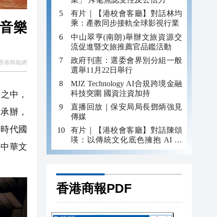
有片｜【港校會客廳】對話林均
乘：產教同步接軌全球影視行業
場音樂
中山翠亨(南朗)舉辦文旅資源交
流促進暨文旅推薦官品鑑活動
政府刊憲：選委會界別分組一般
香港商報網
選舉11月22日舉行
MJZ Technology AI合規跨境金融
科技突圍 國資注資加持
力之中，
直播回放｜保安局局長鄧炳強見
司承辦，
傳媒
「時代國
有片｜【港校會客廳】對話陳頌
瑛：以傳統文化底色擁抱 AI 藝
聚中華文
術新發展
香港商報PDF