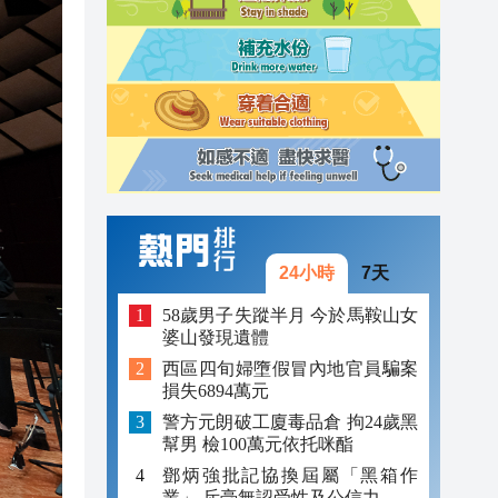
10:44
10:31
10:27
10:23
24小時
7天
58歲男子失蹤半月 今於馬鞍山女
婆山發現遺體
西區四旬婦墮假冒內地官員騙案
損失6894萬元
警方元朗破工廈毒品倉 拘24歲黑
幫男 檢100萬元依托咪酯
鄧炳強批記協換屆屬「黑箱作
業」 斥毫無認受性及公信力