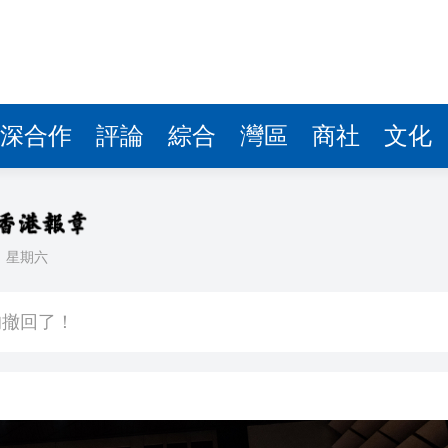
深合作
評論
綜合
灣區
商社
文化
日
星期六
 鞏固之後能否U型反彈？
的撤回了！
支隊正式掛牌成立
機場「國際中轉旅客免費城市遊」上線