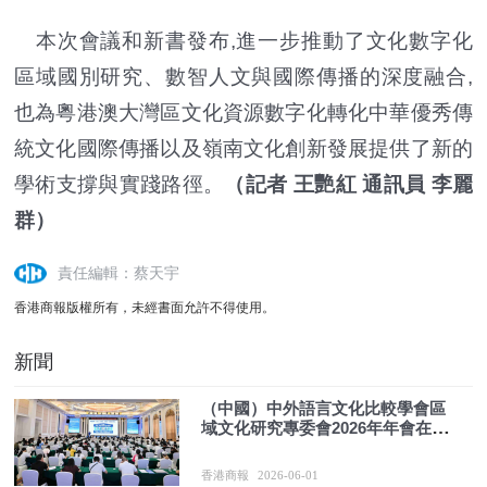
本次會議和新書發布,進一步推動了文化數字化
區域國別研究、數智人文與國際傳播的深度融合,
也為粵港澳大灣區文化資源數字化轉化中華優秀傳
統文化國際傳播以及嶺南文化創新發展提供了新的
學術支撐與實踐路徑。
（記者 王艷紅 通訊員 李麗
群）
責任編輯：蔡天宇
香港商報版權所有，未經書面允許不得使用。
新聞
（中國）中外語言文化比較學會區
域文化研究專委會2026年年會在廣
東韶關舉行
香港商報
2026-06-01