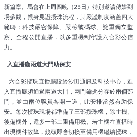
新篇章。馬會在上周四晚（28日）特別邀請傳媒到
場參觀，親身見證攪珠流程，其嚴謹制度涵蓋四大
範疇：科技嚴密保障、嚴檢號碼球、雙重獨立監
察、全程公開直播，以多重機制守護六合彩公信
力。
入直播廳兩道大門助保安
六合彩攪珠直播廳設於沙田通訊及科技中心，進
入直播廳須通過兩道大門，兩門鑰匙分存於兩個部
門，並由兩位職員各開一道，此安排當然有助保
安。每次攪珠現場都準備了三部攪珠機，除主機、
後備機外，還多一部二重備用機。若主機在直播時
出現機件故障，鏡頭即會切換至備用機繼續攪珠，