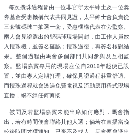
每次攪珠過程皆由一位非官守太平紳士及一位獎
券基金受惠機構代表共同見證，太平紳士會負責從
三套號碼球中抽選一套，受惠機構代表在旁監察。
兩人會見證選出的號碼球現場開封，由工作人員放
入攪珠機，並簽名確認；攪珠過後，再簽名核對結
果。整個過程由馬會多個部門共同參與及互相監
察。監場嘉賓專用的現場座位自2018年起便已設
置，並由專人定期打理，確保見證過程莊重舒適。
而攪珠過程就會透過免費電視及流動應用程式現場
直播，絕不經任何剪接。
被問及若監場嘉賓未能出席如何應對，馬會指
出，若有時間便會聯絡其他人選；倘若在直播當晚
較後時間才獲通知，已來不及找人，馬會便會派出