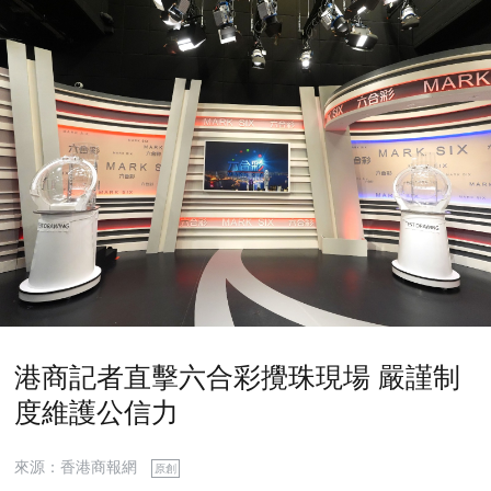
港商記者直擊六合彩攪珠現場 嚴謹制
度維護公信力
來源：香港商報網
原創