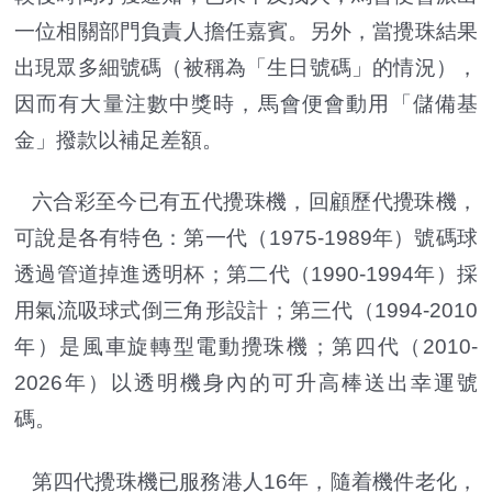
一位相關部門負責人擔任嘉賓。另外，當攪珠結果
出現眾多細號碼（被稱為「生日號碼」的情況），
因而有大量注數中獎時，馬會便會動用「儲備基
金」撥款以補足差額。
六合彩至今已有五代攪珠機，回顧歷代攪珠機，
可說是各有特色：第一代（1975-1989年）號碼球
透過管道掉進透明杯；第二代（1990-1994年）採
用氣流吸球式倒三角形設計；第三代（1994-2010
年）是風車旋轉型電動攪珠機；第四代（2010-
2026年）以透明機身內的可升高棒送出幸運號
碼。
第四代攪珠機已服務港人16年，隨着機件老化，