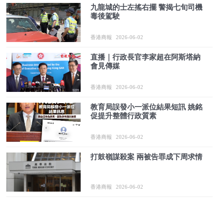
九龍城的士左搖右擺 警揭七旬司機
毒後駕駛
香港商報
2026-06-02
直播｜行政長官李家超在阿斯塔納
會見傳媒
香港商報
2026-06-02
教育局誤發小一派位結果短訊 姚銘
促提升整體行政質素
香港商報
2026-06-02
打鼓嶺謀殺案 兩被告罪成下周求情
香港商報
2026-06-02