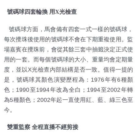
號碼球四套輪換 用X光檢查
號碼球方面，馬會備有四套一式一樣的號碼球，
每次攪珠後使用的號碼球不會在下期重複使用。監
場嘉賓在攪珠前，會從其餘三套中抽籤決定正式使
用的一套。而每個號碼球的大小、重量均會定期量
度，並以X光檢查內部結構是否一致。值得一提的
是，號碼球其顏色演變歷程為：1976年有6種顏
色；1990至1994年改為全白；1994至2002年轉
為5種顏色；2002年起一直使用紅、藍、綠三色至
今。
雙重監察 全程直播不經剪接