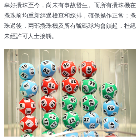
幸好攪珠至今，尚未有事故發生。而所有攪珠機在
攪珠前均重新經過檢查和綵排，確保操作正常；攪
珠過後，兩部攪珠機及所有號碼球均會鎖起，杜絕
未經許可人士接觸。