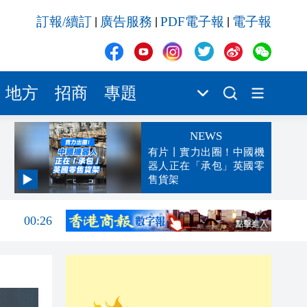
訂報/續訂
廣告服務
PDF電子報
電子報
|
|
|
地方
招商
專題
NEWS
有片丨實力出圈！中國機
器人正在「承包」英國零
售貨架
00:45
00:26
00:16
「豹
23:58
23:45