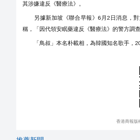
其涉嫌違反《醫療法》。
另據新加坡《聯合早報》6月2日消息，對於朴
稱，「因代領安眠藥違反《醫療法》的警方調
「鳥叔」本名朴載相，為韓國知名歌手，2012年
香港商報版