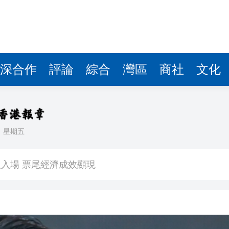
深合作
評論
綜合
灣區
商社
文化
日
星期五
看大結局：感激愛回家助走出低谷 不捨大家庭
人入場 票尾經濟成效顯現
圓廠
銀髮男團「大四喜」：十年深厚情誼 有歡亦有淚 緬懷