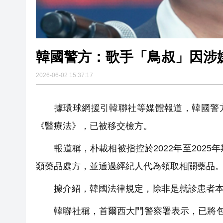
韓國警方：歌手「鳥叔」因涉
2026-06-02 15:37:17
據環球網援引韓聯社等媒體報道，韓國警方6
《醫療法》，已被移交檢方。
報道稱，朴載相被指控於2022年至2025
類藥品處方，並通過經紀人代為領取相關藥
據介紹，韓國法律規定，除非是就診患者本
韓聯社稱，首爾西大門警察署表示，已將包括