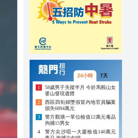
23:38
23:29
23:21
24小時
7天
58歲男子失蹤半月 今於馬鞍山女
婆山發現遺體
西區四旬婦墮假冒內地官員騙案
損失6894萬元
警方觀塘一單位檢值12萬元毒品
拘捕15男女
警方尖沙咀一大廈檢值140萬元
毒品 拘捕六旬婦