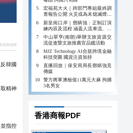
宏福苑大火｜跨部門專組最終調
查報告公開 火災或為未熄滅煙頭
引發
新皇崗口岸｜鄧炳強：正制訂演
練內容及流程 涵蓋人流車流、緊
急應變等
中山翠亨(南朗)舉辦文旅資源交
流促進暨文旅推薦官品鑑活動
香港商报网
MJZ Technology AI合規跨境金融
科技突圍 國資注資加持
違反韓國
直播回放｜保安局局長鄧炳強見
傳媒
警方將軍澳檢值11萬元大麻 拘捕
3名男女
獲取精神
香港商報PDF
並指控