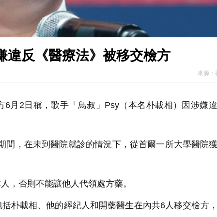
嫌違反《醫療法》被移交檢方
來源：
月2日稱，歌手「鳥叔」Psy（本名朴載相）因涉嫌
年期間，在未到醫院就診的情況下，從首爾一所大學醫院
品。
人，否則不能讓他人代領處方藥。
朴載相、他的經紀人和開藥醫生在內共6人移交檢方，