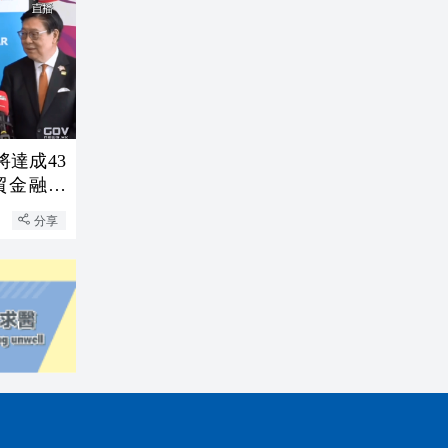
達成43
貿金融及
分享