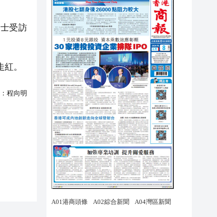
人士受訪
走紅。
：
程向明