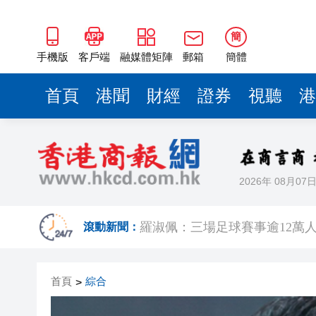
簡
手機版
客戶端
融媒體矩陣
郵箱
簡體
首頁
港聞
財經
證券
視聽
港
2026年 08月07
有片｜楊明莊思明大婚後急返港
羅淑佩：三場足球賽事逾12萬
滾動新聞：
SK海力士斥逾3000億建兩座晶
首頁
綜合
>
有片丨【《愛回家》迎大結局】
叔」黎彼得
入境處反非法勞工行動拘12人