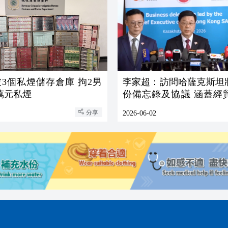
3個私煙儲存倉庫 拘2男
李家超：訪問哈薩克斯坦將
0萬元私煙
份備忘錄及協議 涵蓋經
科技教育等
分享
2026-06-02