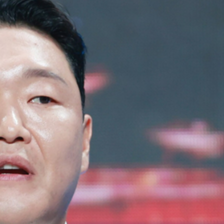
程式賬戶
品 便利灣區居民
將粉嶺揮桿 為香港行畫圓滿句號