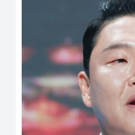
社署籲市民提防偽冒社署通訊
李家超：鼓勵保險業開發跨境產
車路士主帥星