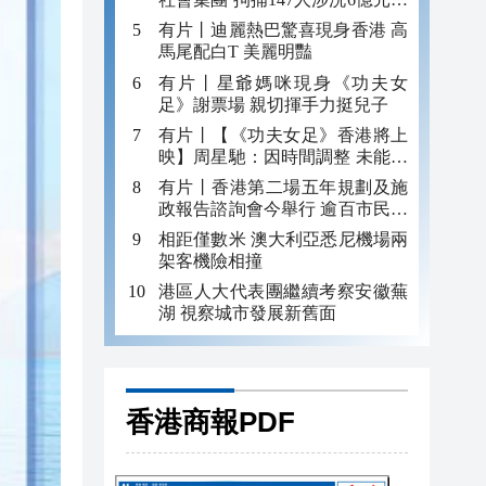
錢
有片丨迪麗熱巴驚喜現身香港 高
馬尾配白T 美麗明豔
有片丨星爺媽咪現身《功夫女
足》謝票場 親切揮手力挺兒子
有片丨【《功夫女足》香港將上
映】周星馳：因時間調整 未能製
作粵語版 對此深表遺憾
有片丨香港第二場五年規劃及施
政報告諮詢會今舉行 逾百市民出
席
相距僅數米 澳大利亞悉尼機場兩
架客機險相撞
港區人大代表團繼續考察安徽蕪
湖 視察城市發展新舊面
香港商報PDF