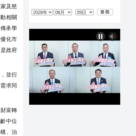
業家及慈
推動相關
富傳承學
和優化市
，是政府
本，並衍
務需求同
的財富轉
年齡中位
結構、治