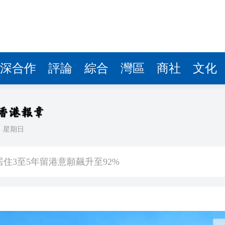
深合作
評論
綜合
灣區
商社
文化
日
星期日
會暨第十屆殘疾人運動會開幕式主題歌《心念山海》MV正式
住3至5年留港意願飆升至92%
沿海登陸 中心附近最大風力14級
估 首程控股投資吸引力持續提升
文旅升級之道——從文化根基到全球大市場 香港為何是