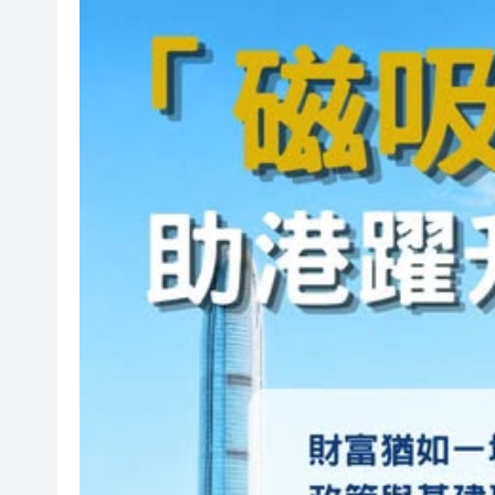
「關鍵變量」？
泰國國家旅遊局：高度重視中國
有片丨90場諮詢會廣納民意 李
警方破獲新界北村屋爆竊集團 拘