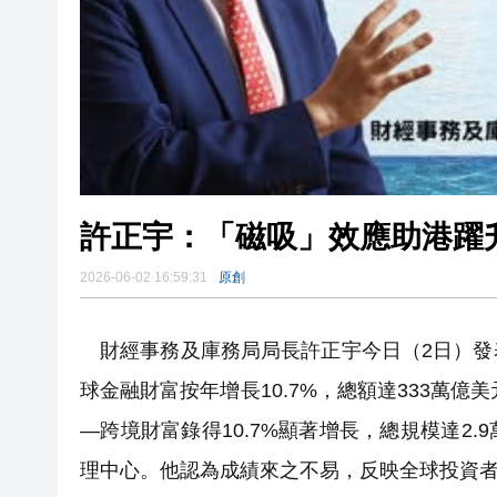
許正宇：「磁吸」效應助港躍
2026-06-02 16:59:31
原創
財經事務及庫務局局長許正宇今日（2日）
球金融財富按年增長10.7%，總額達333萬億
—跨境財富錄得10.7%顯著增長，總規模達2
理中心。他認為成績來之不易，反映全球投資