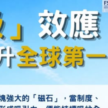
遊客旅遊體驗 將完善產品和服務
家超：首份五年規劃 三季度揭盅
5男女涉款210萬元