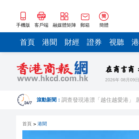
簡
手機版
客戶端
融媒體矩陣
郵箱
簡體
首頁
港聞
財經
證券
視聽
港
2026年 08月09
有片 | 廣東省第十七屆運動
調查發現港漂「越住越愛港」 居
滾動新聞：
颱風「白海豚」在浙江台州玉環
首頁
港聞
>
【市場慧眼】宇樹IPO點燃重
【商報評論】福州行 讀懂中國