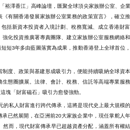
首屆「裕澤香江」高峰論壇，匯聚全球頂尖家族辦公室、企
表《有關香港發展家族辦公室業務的政策宣言》，確立
，包括新資本投資者入境計劃、稅務寬減、成立香港財
、強化投資推廣署專責團隊、建立家族辦公室服務網絡
策短短3年多由藍圖落實為成果，推動香港登上全球首位
當制度、政策與基建形成吸引力，便能持續吸納全球資
務生態圈擴展。法律、會計、稅務、信託等高端專業服
使這塊「財富磁石」吸引力愈發強勁。
億美元的私人財富進行跨代傳承，這將是現代史上最大規模
傳承已然展開，在亞洲前20大家族企業中，現任掌舵人
期。然而，現代財富傳承早已超越資產分配，涵蓋所有權