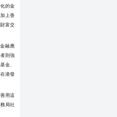
際化的金
，加上香
紀財富交
金融應
後者則強
化基金、
心在港發
籲善用這
庫務局社