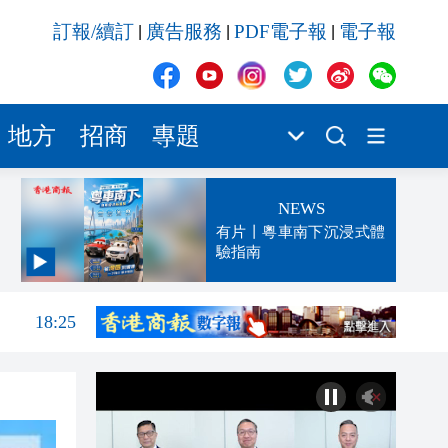
訂報/續訂
廣告服務
PDF電子報
電子報
|
|
|
地方
招商
專題
NEWS
有片丨粵車南下沉浸式體
驗指南
發布
18:50
18:25
18:23
17:23
那個
17:23