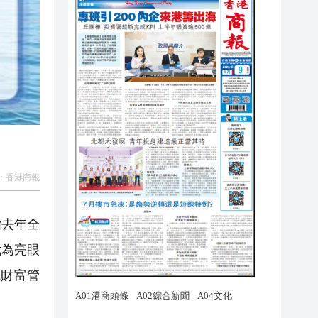
：
香港商報
指去年全
尤為亮眼
境財富管