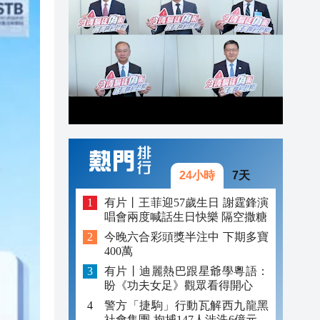
17:20
17:18
16:53
24小時
7天
有片丨王菲迎57歲生日 謝霆鋒演
唱會兩度喊話生日快樂 隔空撒糖
今晚六合彩頭獎半注中 下期多寶
400萬
有片丨迪麗熱巴跟星爺學粵語：
盼《功夫女足》觀眾看得開心
警方「捷駒」行動瓦解西九龍黑
社會集團 拘捕147人涉洗6億元黑