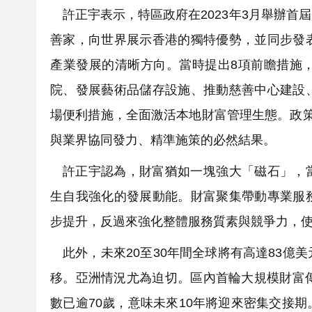
許正宇表示，特區政府在2023年3月舉辦
善家，向世界展示香港的獨特優勢，並同步發
產業發展的清晰方向。當時提出8項前瞻措施
院、發展藝術品儲存設施、推動慈善中心建設
場便利措施，全面激活本地財富管理生態。政
與業界協同發力、精準施策的必然結果。
許正宇認為，財富猶如一塊強大「磁石」，
生自我強化的發展動能。財富聚集帶動專業服
步提升，反過來強化整體服務質素與競爭力，
此外，未來20至30年間全球將有高達83
移。亞洲情況尤為迫切。區內首輪大規模財富
數已逾70歲，意味未來10年將迎來密集交接