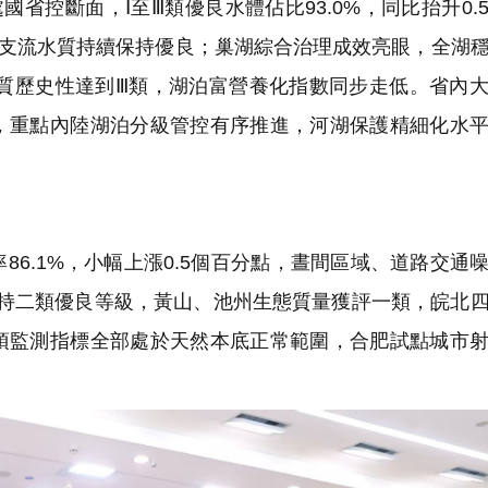
省控斷面，Ⅰ至Ⅲ類優良水體佔比93.0%，同比抬升0.
干支流水質持續保持優良；巢湖綜合治理成效亮眼，全湖
水質歷史性達到Ⅲ類，湖泊富營養化指數同步走低。省內
，重點內陸湖泊分級管控有序推進，河湖保護精細化水
6.1%，小幅上漲0.5個百分點，晝間區域、道路交通
，保持二類優良等級，黃山、池州生態質量獲評一類，皖北
項監測指標全部處於天然本底正常範圍，合肥試點城市