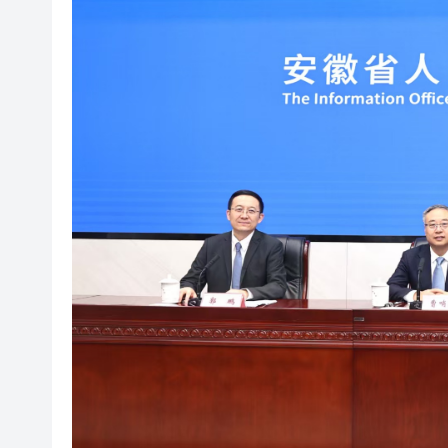
有片丨孕婦羊水破裂即將臨盆 
東涌巴士撞電單車 巴士司機涉
有片丨清淡不等於吃素！ 清淡