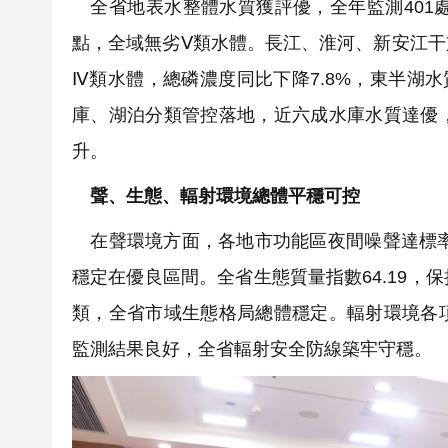
全省地表水整體水質獲評優，全年監測401處國
點，全域無劣Ⅴ類水體。長江、淮河、新安江
Ⅳ類水體，總磷濃度同比下降7.8%，東半湖
庫、湖泊分類管控落地，近六成水庫水質達優
升。
聲、生態、輻射環境總體平穩可控
在聲環境方面，各地市功能區夜間噪聲達標率8
穩定在優良區間。全省生態質量指數64.19
類，全省市域生態格局總體穩定。輻射環境各
監測結果良好，全省輻射安全防線築牢守穩。