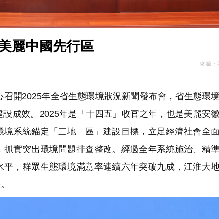
角美麗中國先行區
來源：
召開2025年全省生態環境狀況新聞發布會，省生態環
設成效。2025年是「十四五」收官之年，也是美麗安
環境系統錨定「三地一區」建設目標，立足經濟社會全
，抓實突出環境問題排查整改。經過全年系統施治、精
水平，群眾生態環境滿意率連續六年突破九成，江淮大
果。