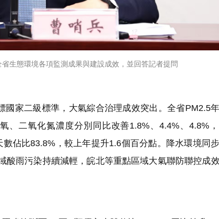
全省生態環境各項監測成果與建設成效，並回答記者提問
標國家二級標準，大氣綜合治理成效突出。全省PM2.5
、臭氧、二氧化氮濃度分別同比改善1.8%、4.4%、4.8%
佔比83.8%，較上年提升1.6個百分點。降水環境同
%，區域酸雨污染持續減輕，皖北等重點區域大氣聯防聯控成