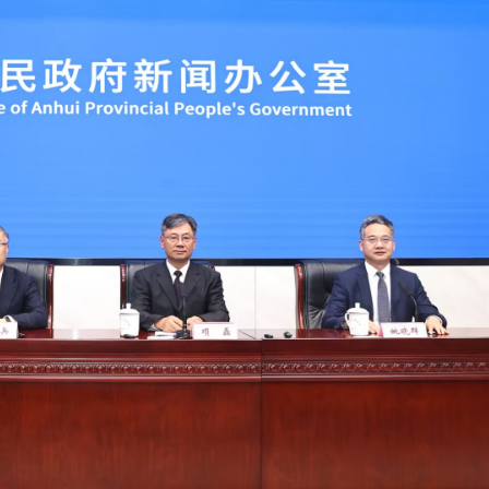
正遇晚高峰 情況危急 鐵騎交警一路開道護送
危駕被捕
飲食正在毀掉很多老人的晚年健康