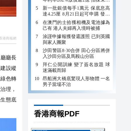
年追數
新一批銀債每手1萬元 保底息高
達4.25厘 8月21日起可申購 發行
金額最多550億
在澳門的士拾獲相機及電池據為
己有 港人夫婦再入境時被捕
涂謹申據報獲發還護照 已到英國
香港商報網
與家人團聚
沙田警區8·30合併 田心分區將併
入沙田分區及馬鞍山分區
境廳廳長
拜仁公開訓練 變了簽名放題 球
徽建設縱
迷滿載而歸
面綠色轉
昂船洲大橋底驚現人形物體 一名
男子當場不治
準治理，
地生態底
香港商報PDF