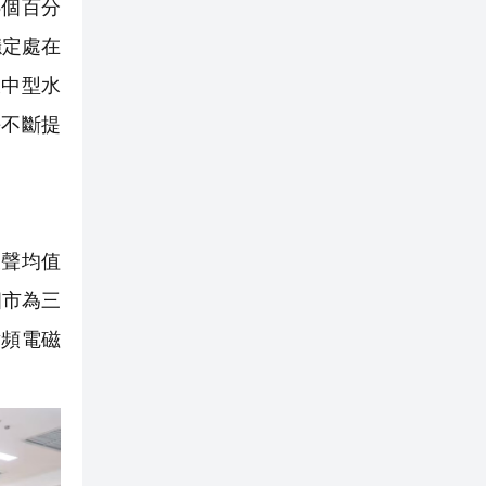
5個百分
穩定處在
大中型水
平不斷提
噪聲均值
四市為三
射頻電磁