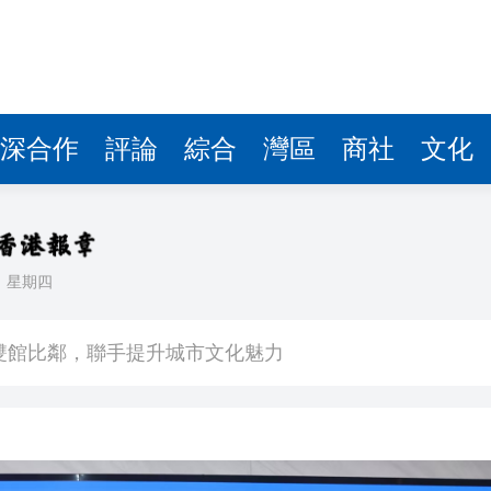
深合作
評論
綜合
灣區
商社
文化
日
星期四
場不變
奇蹟 科技美術雙館比鄰，聯手提升城市文化魅力
件 食環署勒令關閉報警處理
嚴懲發表叛國言論的「爆料者」
點