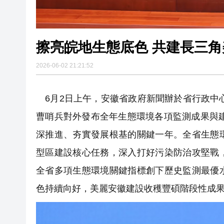
擦亮皖地生態底色 共建長三
2026-06-02 21:21:52
6月2日上午，安徽省政府新聞辦於省行政中心
曹哨兵對外發布全年生態環境各項監測成果與建
深推進、夯實發展根基的關鍵一年。全省生態
型區建設核心任務，深入打好污染防治攻堅戰
全省多項生態環境關鍵指標創下歷史監測最優
色持續向好，美麗安徽建設收穫豐碩階段性成