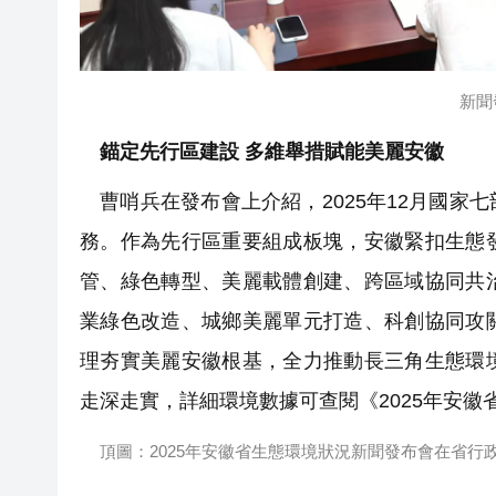
新聞
錨定先行區建設 多維舉措賦能美麗安徽
曹哨兵在發布會上介紹，2025年12月國家
務。作為先行區重要組成板塊，安徽緊扣生態
管、綠色轉型、美麗載體創建、跨區域協同共
業綠色改造、城鄉美麗單元打造、科創協同攻
理夯實美麗安徽根基，全力推動長三角生態環
走深走實，詳細環境數據可查閱《2025年安徽
頂圖：2025年安徽省生態環境狀況新聞發布會在省行