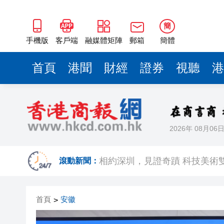
簡
手機版
客戶端
融媒體矩陣
郵箱
簡體
首頁
港聞
財經
證券
視聽
港
2026年 08月06
歐足聯：抵制國際足聯賽事立
相約深圳，見證
滾動新聞：
跑馬地私人泳池救生員涉用假證
首頁
安徽
>
特朗普否認美國彈藥短缺 稱將
美股觀望非農數據 道指跌逾百