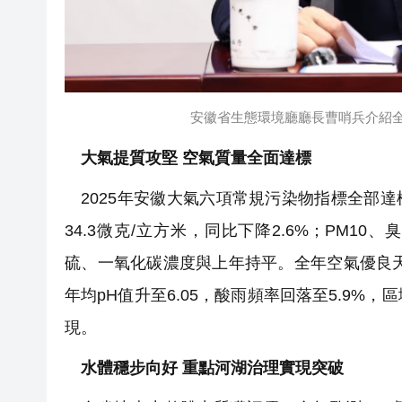
安徽省生態環境廳廳長曹哨兵介紹
大氣提質攻堅 空氣質量全面達標
2025年安徽大氣六項常規污染物指標全部達
34.3微克/立方米，同比下降2.6%；PM10
硫、一氧化碳濃度與上年持平。全年空氣優良天數
年均pH值升至6.05，酸雨頻率回落至5.9
現。
水體穩步向好 重點河湖治理實現突破