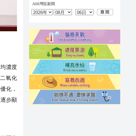
年均濃度
，二氧化
步優化，
效逐步顯