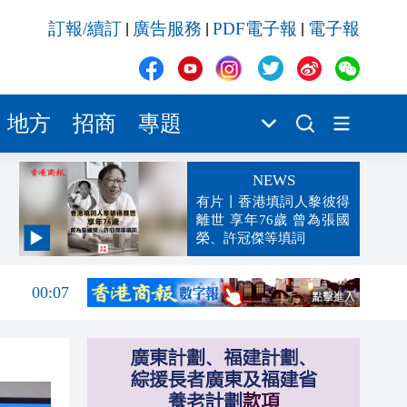
訂報/續訂
廣告服務
PDF電子報
電子報
|
|
|
地方
招商
專題
NEWS
有片丨香港填詞人黎彼得
離世 享年76歲 曾為張國
榮、許冠傑等填詞
00:19
00:07
23:38
23:35
23:17