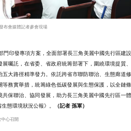
發布會媒體記者參會現場
七部門印發專項方案，全面部署長三角美麗中國先行區建
發展囑託，在省委、省政府統籌部署下，圍繞環境提質
治五大路徑精準發力。依託跨省市聯防聯治、生態廊道
關等務實舉措，統籌綠色低碳發展與生態保護，以全鏈
境共保聯治、協同發展，助力長三角美麗中國先行區一
省生態環境狀況公報》。
（記者 孫軍）
政中心召開