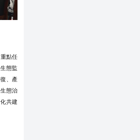
設重點任
、生態監
修復、產
條生態治
體化共建