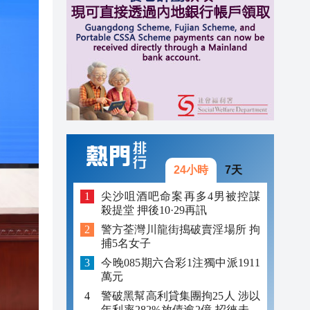
23:12
23:12
23:00
24小時
7天
尖沙咀酒吧命案再多4男被控謀
殺提堂 押後10·29再訊
警方荃灣川龍街搗破賣淫場所 拘
捕5名女子
今晚085期六合彩1注獨中派1911
萬元
警破黑幫高利貸集團拘25人 涉以
年利率282%放債逾2億 招徠未成