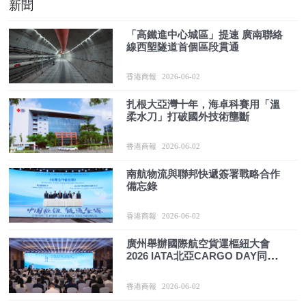
新聞
「高鐵進中心城區」提速 廣南聯絡
線西塱隧道首個區段貫通
香港商報
2026-06-02
扎根大亞灣十年，海卓科賽用「溫
柔水刀」打破國外技術壟斷
香港商報
2026-06-02
南航物流與聯邦快遞簽署戰略合作
備忘錄
香港商報
2026-06-02
廣州舉辦國際航空貨運樞紐大會
2026 IATA北亞CARGO DAY同步
啟幕
香港商報
2026-06-02