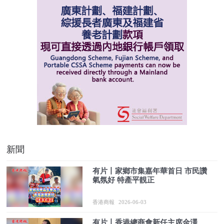
新聞
有片丨家鄉市集嘉年華首日 市民讚
氣氛好 特產平靚正
香港商報
2026-06-03
有片丨香港總商會新任主席金澤