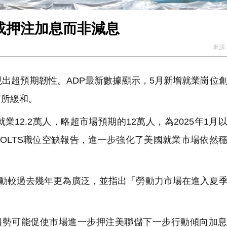
場或押注加息而非減息
來源
出超預期韌性。ADP最新數據顯示，5月新增就業崗位
有所緩和。
增就業12.2萬人，略超市場預期的12萬人，為2025年1月
OLTS職位空缺報告，進一步強化了美國就業市場依然
活動較過去幾年更為廣泛，並指出「勞動力市場在進入夏
勢可能促使市場進一步押注美聯儲下一步行動傾向加息