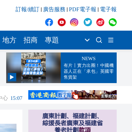
訂報/續訂
廣告服務
PDF電子報
電子報
|
|
|
地方
招商
專題
NEWS
有片丨實力出圈！中國機
器人正在「承包」英國零
售貨架
15:08
中心
15:07
15:07
15:00
14:47