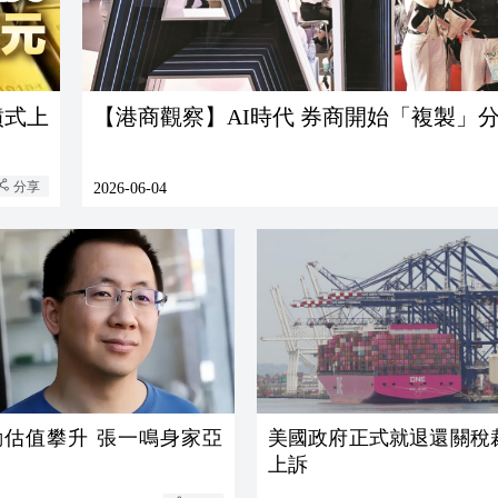
噴式上
【港商觀察】AI時代 券商開始「複製」
分享
2026-06-04
動估值攀升 張一鳴身家亞
美國政府正式就退還關稅
上訴