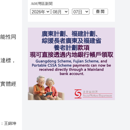
能性同
據達標，
實體經
：
王錦坤