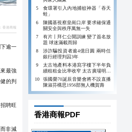
食環署引入內地捕蚊神器「吞天
蛙」
陳國基視察皇崗口岸 要求確保通
：
香港商報
關安全與秩序萬無一失
有片〡拜仁公開訓練 變了簽名放
題 球迷滿載而歸
創下逾一
涉詐騙投資者逾4億日圓 兩時任
銀行經理判囚3年
太古地產料本港寫字樓下半年負
以來最強
續租租金比率收窄 太古廣場明年
轉正
張國榮70誕辰音樂會將不設直播
穩健的判
陳淑芬構思1956部無人機賀壽
季招聘旺
香港商報PDF
而非減