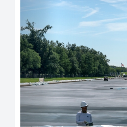
直播回放｜保安局局長鄧炳強
政府刊憲：選委會界別分組一般選
有片｜「港媒行八閩·山海共潮