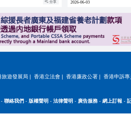
分享
2026-06-03
港旅遊發展局
|
香港立法會
|
香港廉政公署
|
香港申訴專
-
聯絡我們
-
版權聲明
-
法律聲明
-
廣告服務
-
網上訂報
-