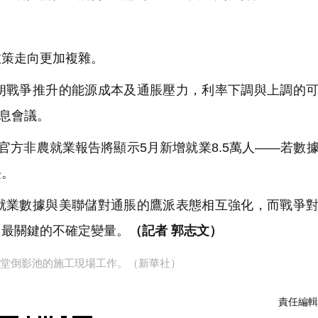
策走向更加複雜。
戰爭推升的能源成本及通脹壓力，利率下調與上調的可
議息會議。
方非農就業報告將顯示5月新增就業8.5萬人——若數
長。
業數據與美聯儲對通脹的鷹派表態相互強化，而戰爭對
月最關鍵的不確定變量。
（記者 郭志文）
堂倒影池的施工現場工作。（新華社）
責任編輯