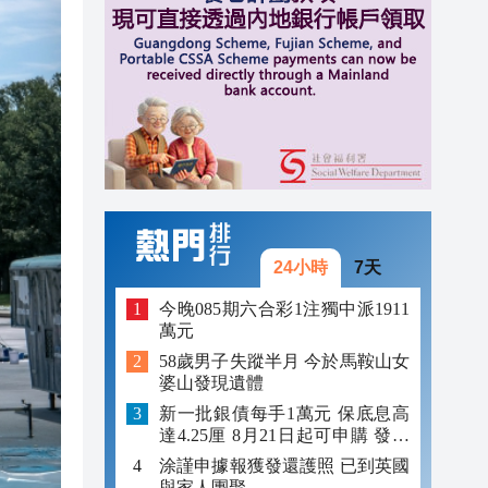
14:47
14:20
14:12
24小時
7天
今晚085期六合彩1注獨中派1911
萬元
58歲男子失蹤半月 今於馬鞍山女
婆山發現遺體
新一批銀債每手1萬元 保底息高
達4.25厘 8月21日起可申購 發行
金額最多550億
涂謹申據報獲發還護照 已到英國
與家人團聚