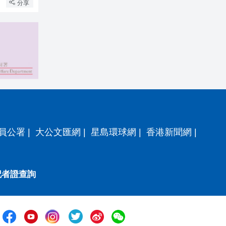
分享
員公署
|
大公文匯網
|
星島環球網
|
香港新聞網
|
記者證查詢