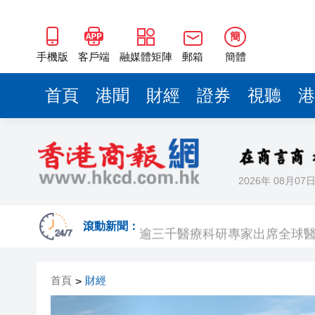
簡
手機版
客戶端
融媒體矩陣
郵箱
簡體
首頁
港聞
財經
證券
視聽
港
2026年 08月07
【A股收評】滬指再漲逾1% 日
逾三千醫療科研專家出席全球醫
滾動新聞：
有片｜荃灣街頭現「人工噴泉」
首頁
財經
>
日本4月底斥6.28萬億日圓干預
【新股最前線】展芯股份中一簽