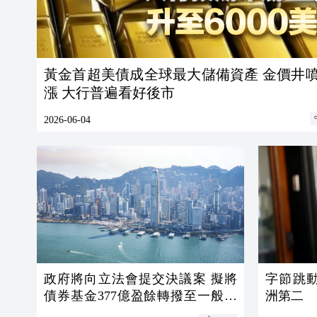
黃金首超美債成全球最大儲備資產 金價井
漲 大行普遍看好後市
2026-06-04
政府將向立法會提交決議案 擬將
字節跳
債券基金377億盈餘轉撥至一般收
洲第二
入