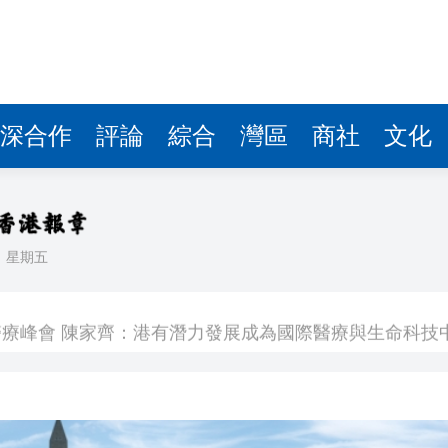
深合作
評論
綜合
灣區
商社
文化
日
星期五
K線3連陽
療峰會 陳家齊：港有潛力發展成為國際醫療與生命科技
 國瑞路爆水管噴出10層樓高水柱
匯市 破單日紀錄
最高浮盈超過5萬元