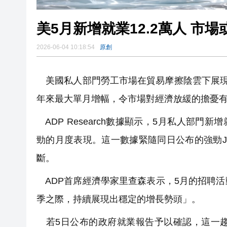
美5月新增就業12.2萬人 市
2026-06-04 10:18:54
原創
美國私人部門勞工市場在貿易摩擦陰雲下展現
年來最大單月增幅，令市場對經濟放緩的擔憂
ADP Research數據顯示，5月私人部門新
勁的月度表現。這一數據緊隨同日公布的強勁J
斷。
ADP首席經濟學家里查森表示，5月的招聘
季之際，持續展現出穩定的增長勢頭」。
若5日公布的政府就業報告予以確認，這一趨