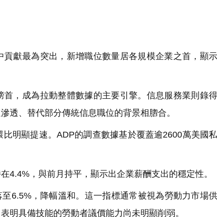
貢獻最為突出，新增職位數量居各規模企業之首，顯示
首，成為拉動整體數據的主要引擎。信息服務業則錄得
速滲透、替代部分傳統信息職位的背景相脗合。
環比明顯提速。ADP的調查數據基於覆蓋逾2600萬美國
4.4%，與前月持平，顯示出企業薪酬支出的穩定性。
落至6.5%，降幅溫和。這一指標通常被視為勞動力市場
，表明具備技能的勞動者議價能力尚未明顯削弱。