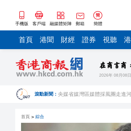
簡
手機版
客戶端
融媒體矩陣
郵箱
簡體
首頁
港聞
財經
證券
視聽
港
2026年 08月08
超萬名「嘗鮮客」赴河源萬綠湖
央媒省媒灣區媒體採風團走進
滾動新聞：
107支隊伍，持續5日，中國合
首頁
綜合
>
吳可畏：用「五字訣」與「三
有片丨迪麗熱巴跟星爺學粵語