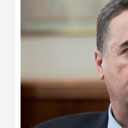
澤連斯基：與美達成「愛國者
​港航快運取消多班航班 高鐵8
今晚六合彩頭獎半注中 下期多寶