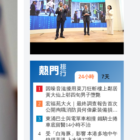
22:18
22:15
21:55
24小時
7天
因噪音滋擾用菜刀狂斬樓上鄰居
黃大仙上邨四旬男子墮斃
宏福苑大火｜最終調查報告首次
公開殉職消防員何偉豪裝備損毀
照片
東涌巴士與電單車相撞 鐵騎士捲
車底留醫14小時不治
受「白海豚」影響 本港多地中午
錄得高溫 上水達37度