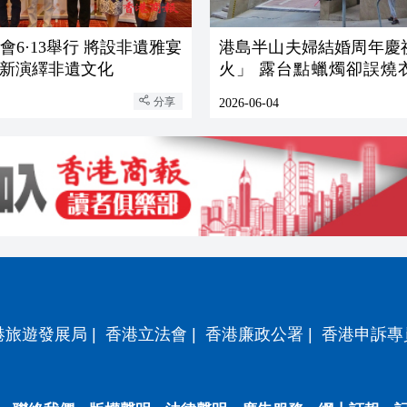
會6·13舉行 將設非遺雅宴
港島半山夫婦結婚周年慶
新演繹非遺文化
火」 露台點蠟燭卻誤燒
源
分享
2026-06-04
港旅遊發展局
|
香港立法會
|
香港廉政公署
|
香港申訴專