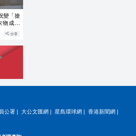
祝變「搶
衣物成火
分享
員公署
|
大公文匯網
|
星島環球網
|
香港新聞網
|