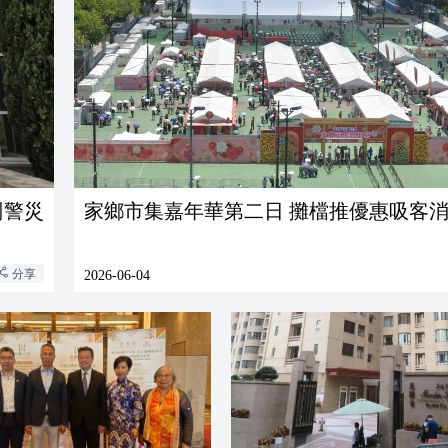
刑警災
家鄉市集嘉年華第二日 攤檔推優惠吸客
分享
2026-06-04