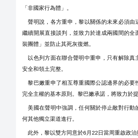
「非國家行為體」。
聲明說，各方重申，黎以關係的未來必須由這
繼續開展直接談判，並致力於達成兩國間的全
裝團體」並防止其死灰復燃。
以色列方面在聯合聲明中重申，只有解除真主
安全和領土完整。
黎巴嫩重申了相互尊重國際公認邊界的必要性
完全主權的基本原則。黎巴嫩承諾，將致力於
美國在聲明中強調，任何關於停止敵對行動的
何其他獨立渠道進行。
此外，黎以雙方同意於6月22日當周重啟政治