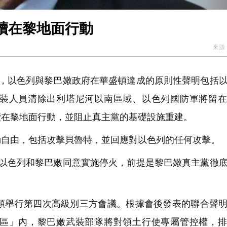
續在黎地面行動
來源
，以色列與黎巴嫩政府在華盛頓達成的原則性聲明包括
裝人員清除出利塔尼河以南區域、以色列國防軍將留在
續在黎地面行動，並阻止真主黨的基礎設施重建。
自由，包括攻擊貝魯特，並回應對以色列的任何攻擊。
以色列和黎巴嫩同意實施停火，前提是黎巴嫩真主黨徹
頓舉行第四次高級別三方會議。根據會後發表的聯合聲
區」內，黎巴嫩武裝部隊將對領土行使專屬管控權，排