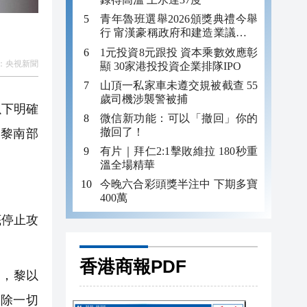
青年魯班選舉2026頒獎典禮今舉
行 甯漢豪稱政府和建造業議會做
好培訓工作
1元投資8元跟投 資本乘數效應彰
：
央視新聞
顯 30家港投投資企業排隊IPO
山頂一私家車未遵交規被截查 55
歲司機涉襲警被捕
以下明確
微信新功能：可以「撤回」你的
撤回了！
黎南部
有片｜拜仁2:1擊敗維拉 180秒重
溫全場精華
今晚六合彩頭獎半注中 下期多寶
400萬
底停止攻
香港商報PDF
明，黎以
除一切