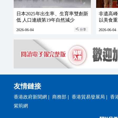
日本2025年出生率、生育率雙創新
非遺高峰
低 人口連續第19年自然減少
以美食重
分享
2026-06-04
2026-06-04
友情鏈接
香港政府新聞網
|
商務部
|
香港貿易發展局
|
香
紫荊網