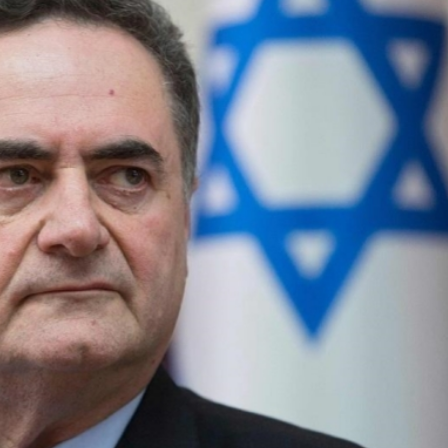
」導彈供應協議
班車次取消
400萬