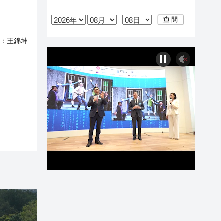
：
王錦坤