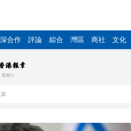
深合作
評論
綜合
灣區
商社
文化
日
星期六
，在湖光山色間大飽「口福+眼福」
河源
唱協會第19屆合唱節在中山啟幕
種美」破譯合唱音色密碼
：盼《功夫女足》觀眾看得開心