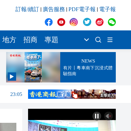
訂報/續訂
廣告服務
PDF電子報
電子報
|
|
|
地方
招商
專題
NEWS
有片丨粵車南下沉浸式體
驗指南
23:06
23:05
22:51
22:33
22:28