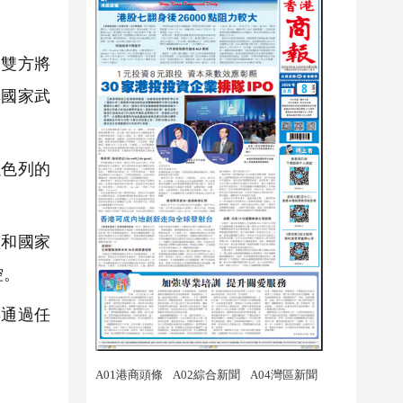
雙方將
非國家武
色列的
和國家
控。
通過任