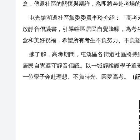
盒，傳遞社區的關懷與期許，為即將奔赴考場
屯光鎮湖邊社區黨委委員李玲介紹：「高考來
放靜音倡議書，引導轄區居民自覺降噪，為考
盒和美好祝福，希望所有考生不負努力、不負
據了解，高考期間，屯溪區各街道社區將持續
居民自覺遵守靜音倡議。以一城靜謐護學子追
一位學子奔赴理想、不負時光、圓夢高考。
（記