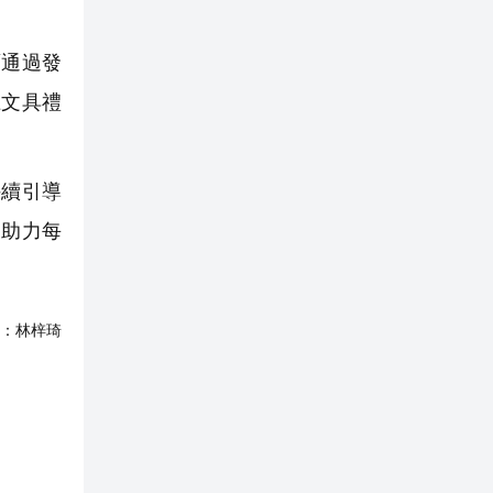
通過發
上文具禮
續引導
，助力每
：
林梓琦