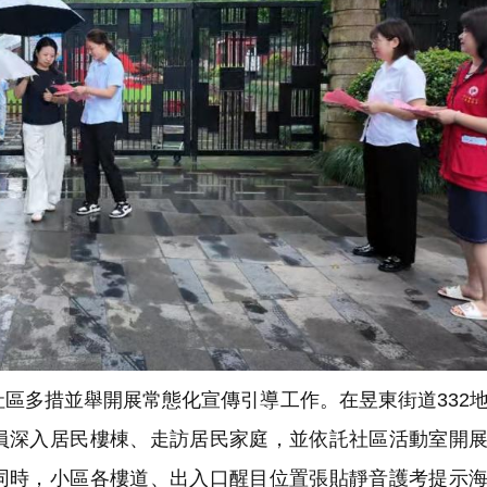
區多措並舉開展常態化宣傳引導工作。在昱東街道332
員深入居民樓棟、走訪居民家庭，並依託社區活動室開
同時，小區各樓道、出入口醒目位置張貼靜音護考提示