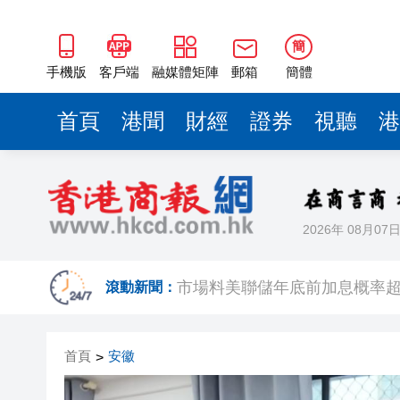
簡
手機版
客戶端
融媒體矩陣
郵箱
簡體
首頁
港聞
財經
證券
視聽
港
2026年 08月07
警方元朗破工廈毒品倉 拘24歲黑
市場料美聯儲年底前加息概率超
滾動新聞：
相約深圳 見證奇蹟 | 科技坐
首頁
安徽
>
無人駕駛駛入嶺南水鄉 19國青
港產AI餐飲服務系統 機場首度