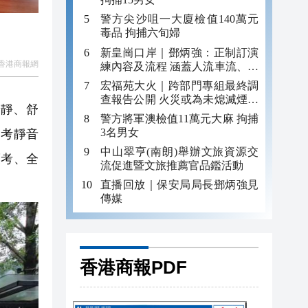
警方尖沙咀一大廈檢值140萬元
毒品 拘捕六旬婦
新皇崗口岸｜鄧炳強：正制訂演
香港商報網
練內容及流程 涵蓋人流車流、緊
急應變等
宏福苑大火｜跨部門專組最終調
查報告公開 火災或為未熄滅煙頭
靜、舒
引發
警方將軍澳檢值11萬元大麻 拘捕
3名男女
高考靜音
中山翠亨(南朗)舉辦文旅資源交
護考、全
流促進暨文旅推薦官品鑑活動
直播回放｜保安局局長鄧炳強見
傳媒
香港商報PDF