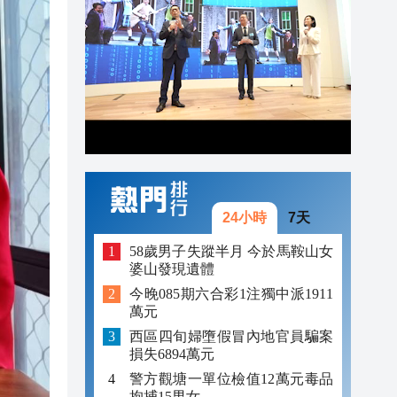
19:38
19:25
19:24
24小時
7天
58歲男子失蹤半月 今於馬鞍山女
婆山發現遺體
今晚085期六合彩1注獨中派1911
萬元
西區四旬婦墮假冒內地官員騙案
損失6894萬元
警方觀塘一單位檢值12萬元毒品
拘捕15男女