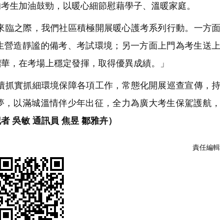
的考生加油鼓勁，以暖心細節慰藉學子、溫暖家庭。
臨之際，我們社區積極開展暖心護考系列行動。一方面
生營造靜謐的備考、考試環境；另一方面上門為考生送
韶華，在考場上穩定發揮，取得優異成績。」
抓實抓細環境保障各項工作，常態化開展巡查宣傳，持
夢，以滿城溫情伴少年出征，全力為廣大考生保駕護航
者 吳敏 通訊員 焦昱 鄒雅卉）
責任編輯