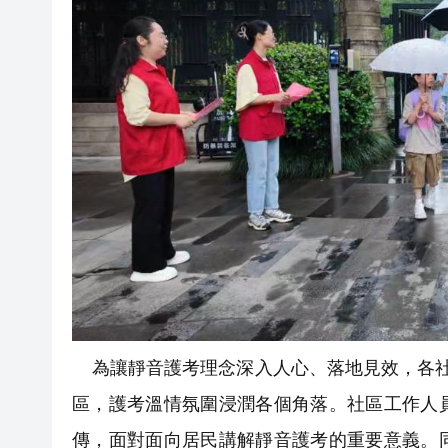
為讓靜音護考理念深入人心、落地見效，各社
區，護考溫情氛圍浸潤各個角落。社區工作人
傳，面對面向居民講解靜音護考的重要意義。