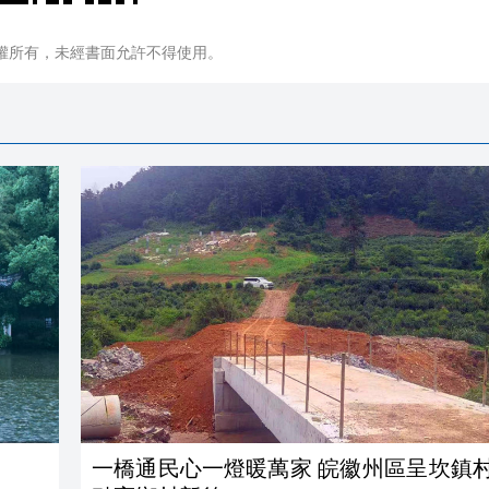
權所有，未經書面允許不得使用。
一橋通民心一燈暖萬家 皖徽州區呈坎鎮村企攜手