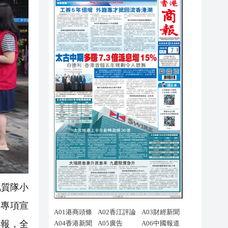
地質隊小
展專項宣
海報，全