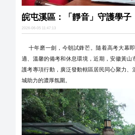
皖屯溪區：「靜音」守護學子
2026-06-05 11:47:13
十年磨一劍，今朝試鋒芒。隨着高考大幕即
適、溫馨的備考和休息環境，近期，安徽黃山
護考專項行動，廣泛發動轄區居民同心聚力、
城助力的濃厚氛圍。