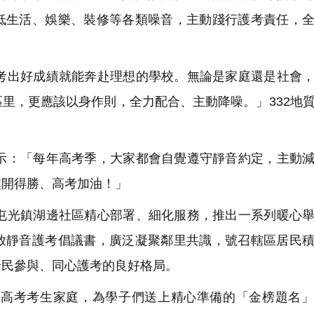
低生活、娛樂、裝修等各類噪音，主動踐行護考責任，
出好成績就能奔赴理想的學校。無論是家庭還是社會，
里，更應該以身作則，全力配合、主動降噪。」332地
：「每年高考季，大家都會自覺遵守靜音約定，主動減
旗開得勝、高考加油！」
光鎮湖邊社區精心部署、細化服務，推出一系列暖心舉
放靜音護考倡議書，廣泛凝聚鄰里共識，號召轄區居民
全民參與、同心護考的良好格局。
高考考生家庭，為學子們送上精心準備的「金榜題名」