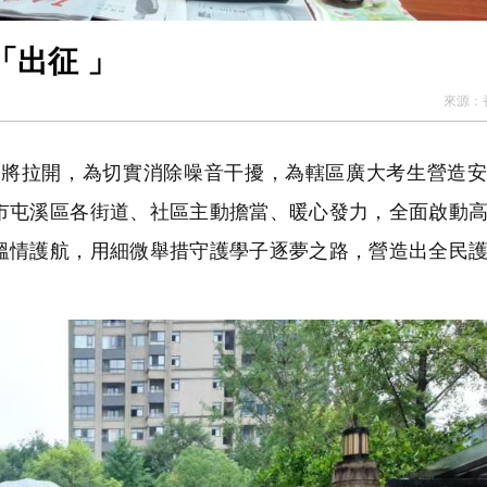
「出征 」
來源：
將拉開，為切實消除噪音干擾，為轄區廣大考生營造安
市屯溪區各街道、社區主動擔當、暖心發力，全面啟動
溫情護航，用細微舉措守護學子逐夢之路，營造出全民