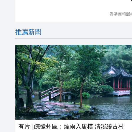
香港商報版
推薦新聞
有片 | 皖徽州區：煙雨入唐模 清溪繞古村