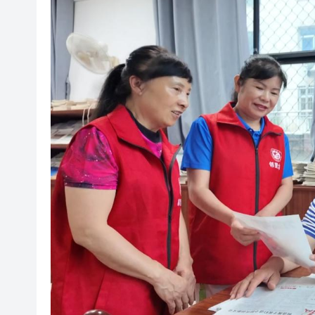
港區人大代表團考察安徽蕪湖 
從批評鮑威爾到頻繁致電沃什 
從單一產品出口到系統性輸出 