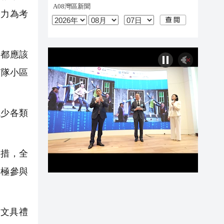
全力為考
都應該
質隊小區
少各類
措，全
積極參與
文具禮