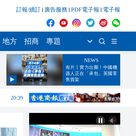
訂報/續訂
廣告服務
PDF電子報
電子報
|
|
|
地方
招商
專題
NEWS
有片丨實力出圈！中國機
器人正在「承包」英國零
售貨架
20:54
20:39
20:32
20:23
19:44