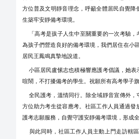
方位普及文明靜音理念，呼籲全體居民自覺降
生築牢安靜備考環境。
「高考是孩子人生中至關重要的一次考驗，考
為孩子們營造良好的備考環境，我們居住在小區
居民王鳳鳴真摯地說道。
小區居民盧愫志也積極響應護考倡議，她表示
喧鬧，不打擾備考的學生。祝願所有高考學子
全民護考，溫情同行。除全域靜音宣傳外，屯
方位助力考生從容應考。社區工作人員通過發
護考志願服務，自覺守護安靜備考環境，形成
與此同時，社區工作人員主動上門走訪轄區