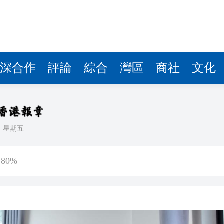
深合作
評論
綜合
灣區
商社
文化
日
星期五
幫男 檢100萬元依托咪酯
80%
進車廂，公交開成了深圳創新「流動名片」
年點讚南沙加速度
登場