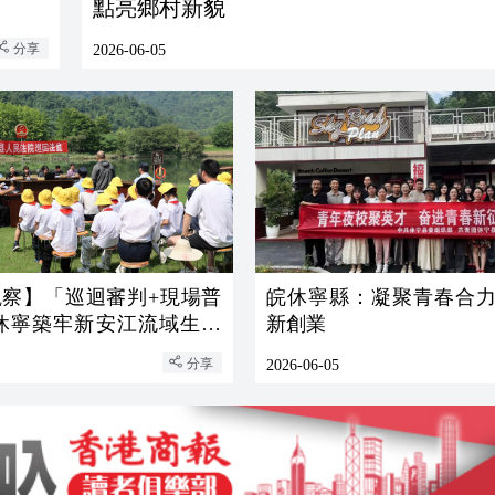
點亮鄉村新貌
分享
2026-06-05
觀察】「巡迴審判+現場普
皖休寧縣：凝聚青春合力 賦能
皖休寧築牢新安江流域生態
新創業
分享
2026-06-05