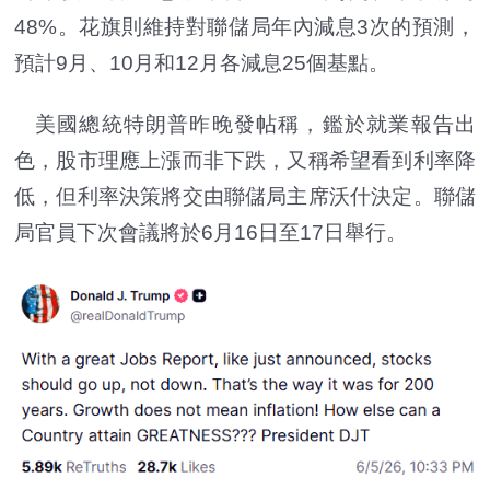
48%。花旗則維持對聯儲局年內減息3次的預測，
預計9月、10月和12月各減息25個基點。
美國總統特朗普昨晚發帖稱，鑑於就業報告出
色，股市理應上漲而非下跌，又稱希望看到利率降
低，但利率決策將交由聯儲局主席沃什決定。聯儲
局官員下次會議將於6月16日至17日舉行。