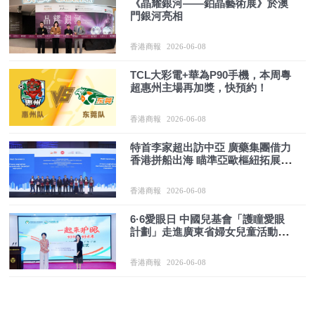
《晶耀銀河——鉑晶藝術展》於澳
門銀河亮相
香港商報
2026-06-08
TCL大彩電+華為P90手機，本周粵
超惠州主場再加獎，快預約！
香港商報
2026-06-08
特首李家超出訪中亞 廣藥集團借力
香港拼船出海 瞄準亞歐樞紐拓展醫
藥健康產業新版圖
香港商報
2026-06-08
6·6愛眼日 中國兒基會「護瞳愛眼
計劃」走進廣東省婦女兒童活動中
心
香港商報
2026-06-08