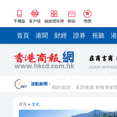
簡
手機版
客戶端
融媒體矩陣
郵箱
簡體
首頁
港聞
財經
證券
視聽
港
2026年 08月06
歐足聯：抵制國際足聯賽事立
相約深圳，見證
滾動新聞：
跑馬地私人泳池救生員涉用假證
首頁
文化
>
特朗普否認美國彈藥短缺 稱將
美股觀望非農數據 道指跌逾百