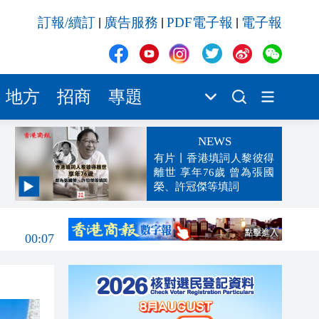
訂報/續訂
廣告服務
PDF電子報
電子報
|
|
|
地方
招商
專題
NEWS
有片丨香港填詞人黎彼得
離世 享年76歲 曾為張國
榮、許冠傑等填詞
00:19
00:07
23:38
23:35
23:17