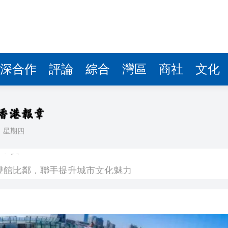
深合作
評論
綜合
灣區
商社
文化
日
星期四
場不變
奇蹟 科技美術雙館比鄰，聯手提升城市文化魅力
件 食環署勒令關閉報警處理
嚴懲發表叛國言論的「爆料者」
點