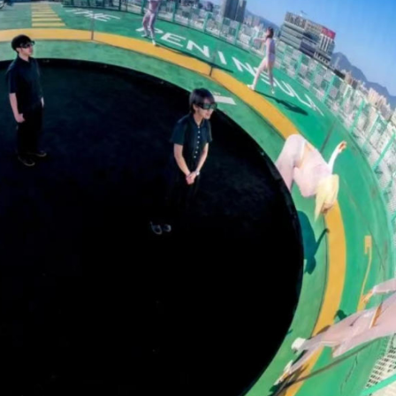
正遇晚高峰 情況危急 鐵騎交警一路開道護送
危駕被捕
飲食正在毀掉很多老人的晚年健康