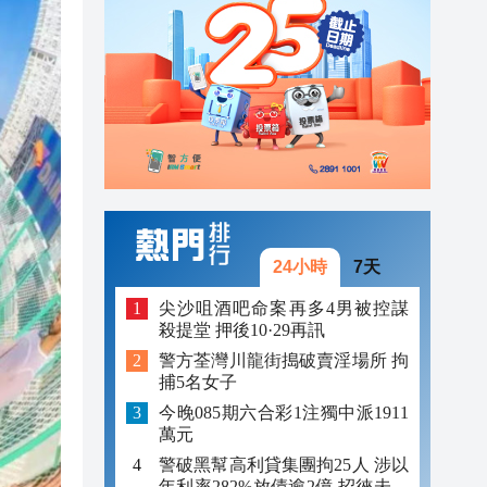
23:12
23:12
23:00
24小時
7天
尖沙咀酒吧命案再多4男被控謀
殺提堂 押後10·29再訊
警方荃灣川龍街搗破賣淫場所 拘
捕5名女子
今晚085期六合彩1注獨中派1911
萬元
警破黑幫高利貸集團拘25人 涉以
年利率282%放債逾2億 招徠未成