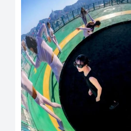
有片丨孕婦羊水破裂即將臨盆 
東涌巴士撞電單車 巴士司機涉
有片丨清淡不等於吃素！ 清淡