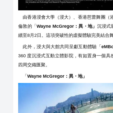
由香港浸會大學（浸大）、香港芭蕾舞團（港芭）及倫敦
倫敦的「
Wayne McGregor：異・地」
沉浸式
續至8月2日。這項突破性的虛擬體驗完美結合
此外，浸大與大館共同呈獻互動體驗「
eMB
360 度沉浸式互動立體影院，有如置身一個
四周交織匯聚。
「
Wayne McGregor：異・地」