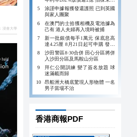
年追數
涂謹申據報獲發還護照 已到英國
與家人團聚
在澳門的士拾獲相機及電池據為
：
浸會大學
己有 港人夫婦再入境時被捕
新一批銀債每手1萬元 保底息高
達4.25厘 8月21日起可申購 發行
金額最多550億
沙田警區8·30合併 田心分區將併
入沙田分區及馬鞍山分區
拜仁公開訓練 變了簽名放題 球
迷滿載而歸
昂船洲大橋底驚現人形物體 一名
男子當場不治
香港商報PDF