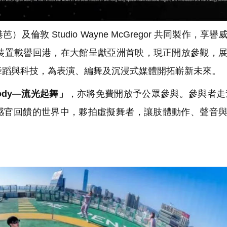
 Studio Wayne McGregor 共同製作，享譽
裝置載譽回港，在大館呈獻亞洲首映，現正開放參觀，
舞蹈與科技，為表演、編舞及沉浸式媒體開拓嶄新未來。
ody—流光起舞」
，亦將免費開放予公眾參與。參與者走進 
具感官回饋的世界中，夥拍虛擬舞者，讓肢體動作、聲音