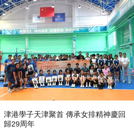
津港學子天津聚首 傳承女排精神慶回
歸29周年