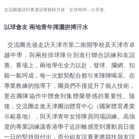
交流團邀請到奧運冠軍魏秋月做「女排精神」分享會。
以球會友 兩地青年揮灑拼搏汗水
交流團先後走訪天津市第二南開學校及天津市卓
越中學，與兩校排球隊分別進行聯合訓練和友誼
賽。賽場上，兩地學生全力以赴，發球、攔網、扣
殺一氣呵成，每一次默契配合都引來陣陣喝采。在
專業教練的指導下，團員們不僅提升了個人技術，
更在團隊協作中體會到集體榮譽感的重要性。隨
後，交流團走進天津團泊體育中心（國家體育產業
示範基地），與天津青年女排隊員同場訓練。高強
度的專業訓練讓香港學子近距離感受到運動員日復
一日的堅持與付出，而分組友誼賽更將競技與友誼