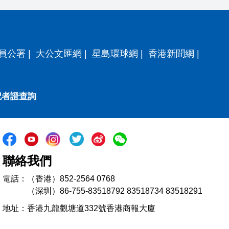
員公署
|
大公文匯網
|
星島環球網
|
香港新聞網
|
記者證查詢
聯絡我們
電話：（香港）852-2564 0768
（深圳）86-755-83518792 83518734 83518291
地址：香港九龍觀塘道332號香港商報大廈