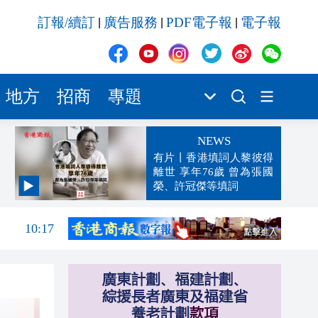
訂報/續訂
廣告服務
PDF電子報
電子報
|
|
|
地方
招商
專題
NEWS
有片丨香港填詞人黎彼得
離世 享年76歲 曾為張國
榮、許冠傑等填詞
10:20
10:17
10:13
10:11