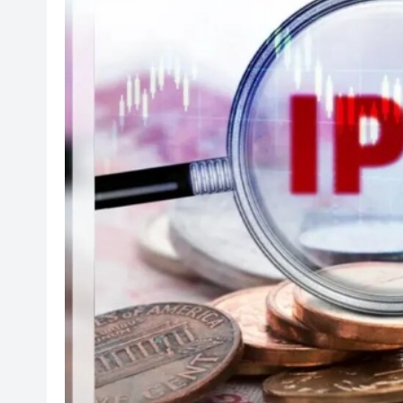
光伏硅料八巨頭簽署倡議：不
紫金礦業：旗下相關銅礦不屬於
谷歌母公司發債籌250億美元 
警方觀塘一單位檢值12萬元毒品