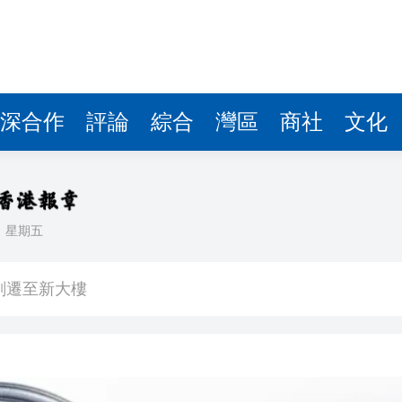
深合作
評論
綜合
灣區
商社
文化
日
星期五
長赫格塞思
劃遷至新大樓
彈，可攜帶核彈頭
作協議加強互聯互通