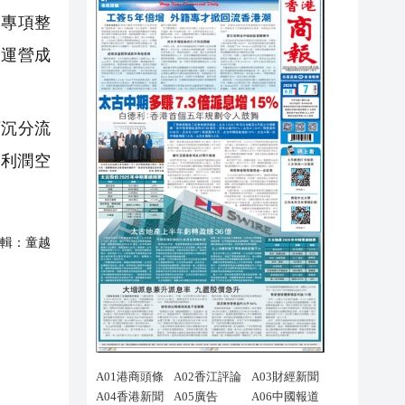
療專項整
規運營成
沉分流
利潤空
輯：
童越