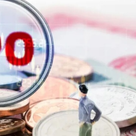
得低於成本價銷售
剛果（金）禁止出口的產品 股價漲近2%
獲逾4倍認購
 拘捕15男女