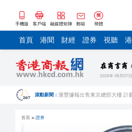
簡
手機版
客戶端
融媒體矩陣
郵箱
簡體
首頁
港聞
財經
證券
視聽
港
2026年 08月07
美國總統特朗普稱繼續支持防
滾動新聞：
滙豐據報出售東京總部大樓 計
印度宣布成功試射中程彈道導
首頁
證券
>
利雅得航空與中國航信簽署合