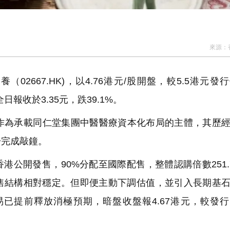
來源：
667.HK)，以4.76港元/股開盤，較5.5港元發
日報收於3.35元，跌39.1%。
為承載同仁堂集團中醫醫療資本化布局的主體，其歷經
於完成敲鐘。
港公開發售，90%分配至國際配售，整體認購倍數251.
配售結構相對穩定。但即便主動下調估值，並引入長期基
已提前釋放消極預期，暗盤收盤報4.67港元，較發