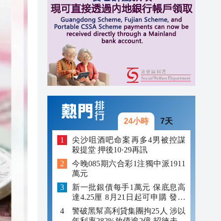
10:10
10:06
10:00
09:58
24小時
7天
尖沙咀酒吧命案再多4男被控謀
殺提堂 押後10·29再訊
今晚085期六合彩1注獨中派1911
萬元
新一批銀債每手1萬元 保底息高
達4.25厘 8月21日起可申購 發行
金額最多550億
警破黑幫高利貸集團拘25人 涉以
年利率282%放債逾2億 招徠未成