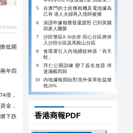
年追數
在澳門的士拾獲相機及電池據為
己有 港人夫婦再入境時被捕
涂謹申據報獲發還護照 已到英國
香港商報網
與家人團聚
沙田警區8·30合併 田心分區將併
入沙田分區及馬鞍山分區
行價低開
食環署引入內地捕蚊神器「吞天
蛙」
拜仁公開訓練 變了簽名放題 球
兩年四
迷滿載而歸
內地據報開始對境外保單收益徵
稅20%
74倍，
石資金，
香港商報PDF
行價下跌