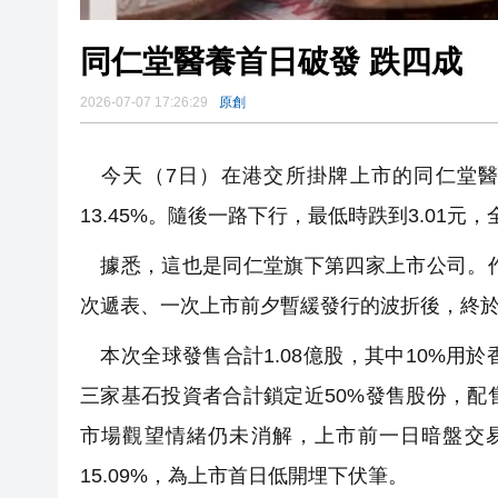
同仁堂醫養首日破發 跌四成
2026-07-07 17:26:29
原創
今天（7日）在港交所掛牌上市的同仁堂醫養（02
13.45%。隨後一路下行，最低時跌到3.01元，全
據悉，這也是同仁堂旗下第四家上市公司。作
次遞表、一次上市前夕暫緩發行的波折後，終
本次全球發售合計1.08億股，其中10%用於香
三家基石投資者合計鎖定近50%發售股份，
市場觀望情緒仍未消解，上市前一日暗盤交易
15.09%，為上市首日低開埋下伏筆。