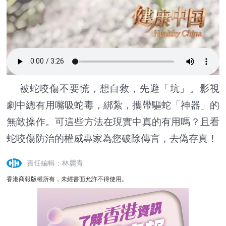
被蛇咬傷不要慌，想自救，先避「坑」。影視
劇中總有用嘴吸蛇毒，綁紮，攜帶驅蛇「神器」的
無敵操作。可這些方法在現實中真的有用嗎？且看
蛇咬傷防治的權威專家為您破除傳言，去偽存真！
責任編輯：林麗青
香港商報版權所有，未經書面允許不得使用。