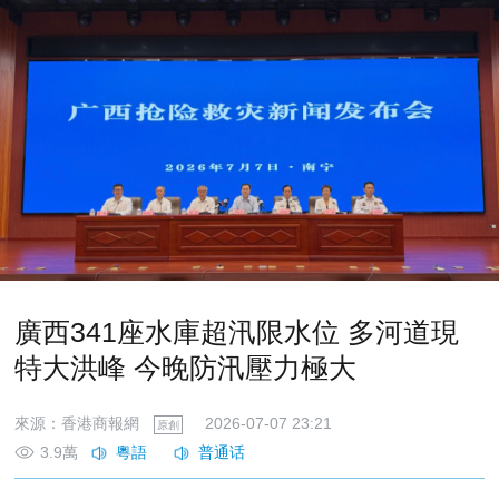
廣西341座水庫超汛限水位 多河道現
特大洪峰 今晚防汛壓力極大
來源：香港商報網
2026-07-07 23:21
原創
3.9萬