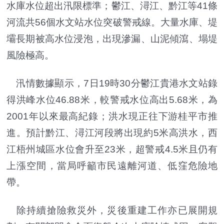
水庫水位超出汛限標準；鬱江、潯江、黔江等41條
河流共56個水文站水位突破警戒線。大量水庫、堤
壩長期被高水位浸泡，出現滲漏、山泥傾瀉、塌堤
風險極高。
汛情數據顯示，7日19時30分鬱江貴港水文站錄
得洪峰水位46.88米，較警戒水位高出5.68米，為
2001年以來最高紀錄；洪水現正往下游桂平市推
進。預計黔江、潯江河段將出現約5米高洪水，西
江梧州城區水位會升至23米，超警戒4.5米且仍有
上漲空間，當局呼籲市民遠離河道、低窪危險地
帶。
除持續搶險救災外，災後重建工作亦已展開規