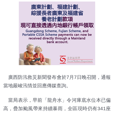
廣西防汛救災新聞發布會於7月7日晚召開，通報
當地嚴峻汛情並回應傳媒查詢。
當局表示，早前「龍舟水」令河庫底水位本已偏
高，疊加颱風帶來持續暴雨，全區現時仍有341座