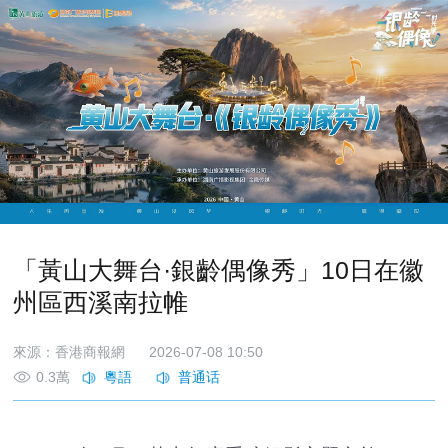
「黃山大舞台·銀齡偶像秀」10日在徽
州區西溪南拉帷
來源：香港商報網
2026-07-08 10:50
0.3萬