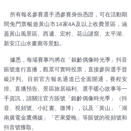
所有報名參賽選手憑參賽身份憑證，可在活動期
間免門票暢遊黃山市14家4A及以上收費景區，涵
蓋黃山風景區、西遞、宏村、花山謎窟、太平湖、
新安江山水畫廊等景點。
據悉，每場賽事均將在「銀齡偶像時光季」抖音
賬號進行直播，觀眾可實時投票，直接參與選手晉
級評判。目前官方報名通道已全面開通，賽程安
排、直播預告、景區旅居福利、選手暖心故事等一
手資訊，請關注官方賬號「銀齡偶像時光季」（抖
音、視頻號、小紅書、微博），以及「黃山」「湖
南廣電金鷹傳媒」「芒果愛晚」等賬號的視頻號和
抖音號獲取。