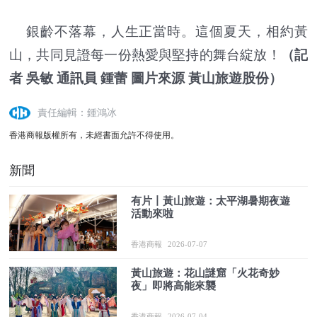
銀齡不落幕，人生正當時。這個夏天，相約黃
山，共同見證每一份熱愛與堅持的舞台綻放！
（記
者 吳敏 通訊員 鍾蕾 圖片來源 黃山旅遊股份）
責任編輯：鍾鴻冰
香港商報版權所有，未經書面允許不得使用。
新聞
有片丨黃山旅遊：太平湖暑期夜遊
活動來啦
香港商報
2026-07-07
黃山旅遊：花山謎窟「火花奇妙
夜」即將高能來襲
香港商報
2026-07-04