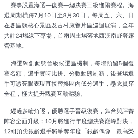
賽事設置海選—復賽—總決賽三級進階賽程。海
選周期橫跨7月10日至8月30日，每周五、六、日
在各區縣核心景區及古村康養片區巡迴展演，全年
共計24場線下專場，首兩周主場落地西溪南野奢露
營基地。
海選獨創動態晉級候選區機制，每場預留5個復
賽名額，選手實時比拼、分數動態刷新，後登場選
手可憑亮眼表現直接替換區內低分選手，懸念貫穿
全程，極大提升觀賽互動體驗。
經過多輪角逐，優勝選手晉級復賽，舞台與評審
陣容全面升級；10月將進行年度總決賽巔峰對決，
12組頂尖銀齡選手將爭奪年度「銀齡偶像」最高榮