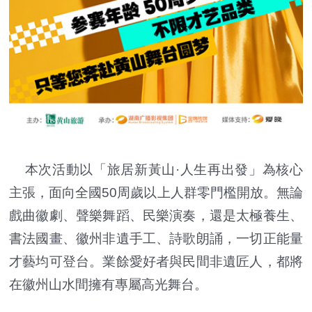
本次活動以「旅居新黃山·人生再出發」為核心
主張，面向全國50周歲以上人群零門檻開放。無論
戲曲徽劇、聲樂舞蹈、民樂演奏，還是太極養生、
書法國畫、徽州非遺手工、詩歌朗誦，一切正能量
才藝均可登台。業餘愛好者與民間非遺匠人，都將
在徽州山水間擁有專屬高光舞台。