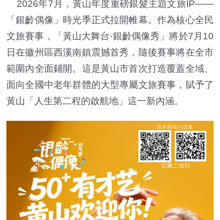
2026年7月，黃山年度重磅銀髮主題文旅IP——
「銀齡偶像」時光季正式拉開帷幕。作為核心全民
文旅賽事，「黃山大舞台·銀齡偶像秀」將於7月10
日在徽州區西溪南鎮震撼首秀，隨後賽事將在全市
範圍內全面鋪開。這是黃山市首次打造覆蓋全域、
面向全國中老年群體的大型專屬文旅賽事，賦予了
黃山「人生第二程的啟航地」這一新內涵。