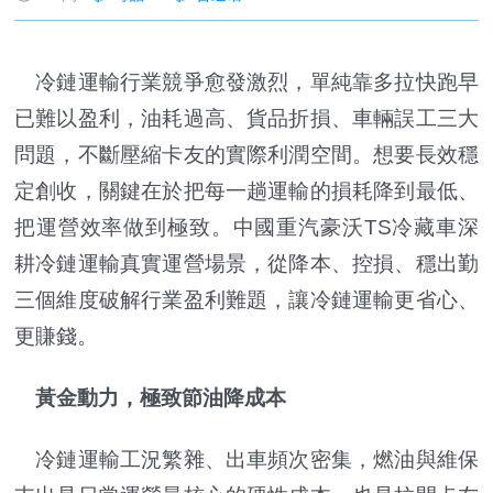
冷鏈運輸行業競爭愈發激烈，單純靠多拉快跑早
已難以盈利，油耗過高、貨品折損、車輛誤工三大
問題，不斷壓縮卡友的實際利潤空間。想要長效穩
定創收，關鍵在於把每一趟運輸的損耗降到最低、
把運營效率做到極致。中國重汽豪沃TS冷藏車深
耕冷鏈運輸真實運營場景，從降本、控損、穩出勤
三個維度破解行業盈利難題，讓冷鏈運輸更省心、
更賺錢。
黃金動力，極致節油降成本
冷鏈運輸工況繁雜、出車頻次密集，燃油與維保