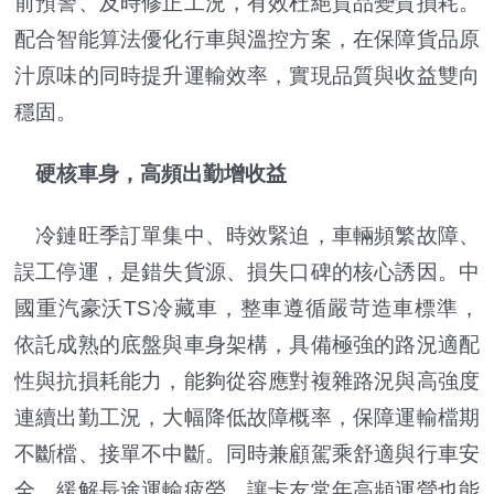
前預警、及時修正工況，有效杜絕貨品變質損耗。
配合智能算法優化行車與溫控方案，在保障貨品原
汁原味的同時提升運輸效率，實現品質與收益雙向
穩固。
硬核車身，高頻出勤增收益
冷鏈旺季訂單集中、時效緊迫，車輛頻繁故障、
誤工停運，是錯失貨源、損失口碑的核心誘因。中
國重汽豪沃TS冷藏車，整車遵循嚴苛造車標準，
依託成熟的底盤與車身架構，具備極強的路況適配
性與抗損耗能力，能夠從容應對複雜路況與高強度
連續出勤工況，大幅降低故障概率，保障運輸檔期
不斷檔、接單不中斷。同時兼顧駕乘舒適與行車安
全，緩解長途運輸疲勞，讓卡友常年高頻運營也能