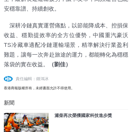
安穩靠譜、持續創收。
深耕冷鏈真實運營痛點，以節能降成本、控損保
收益、穩勤提效率的全方位優勢，中國重汽豪沃
TS冷藏車適配冷鏈運輸場景，精準解決行業盈利
難題，讓每一次奔赴旅途的運力，都能轉化為穩穩
落袋的實在收益。
（劉佳）
責任編輯：鍾鴻冰
香港商報版權所有，未經書面允許不得使用。
新聞
濰柴再次榮獲國家科技進步獎