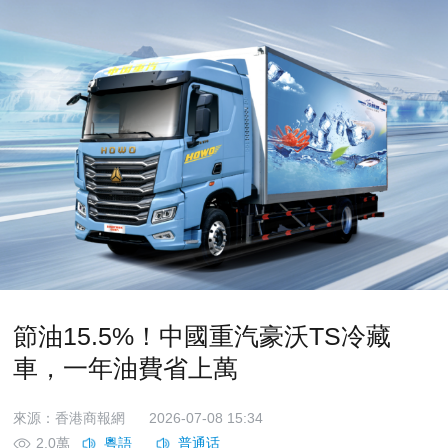
節油15.5%！中國重汽豪沃TS冷藏
車，一年油費省上萬
來源：香港商報網
2026-07-08 15:34
2.0萬