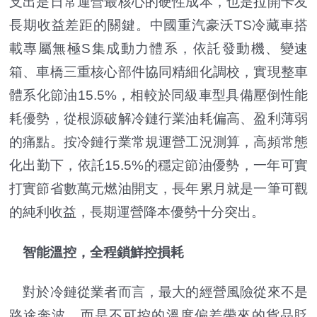
支出是日常運營最核心的硬性成本，也是拉開卡友
長期收益差距的關鍵。中國重汽豪沃TS冷藏車搭
載專屬無極S集成動力體系，依託發動機、變速
箱、車橋三重核心部件協同精細化調校，實現整車
體系化節油15.5%，相較於同級車型具備壓倒性能
耗優勢，從根源破解冷鏈行業油耗偏高、盈利薄弱
的痛點。按冷鏈行業常規運營工況測算，高頻常態
化出勤下，依託15.5%的穩定節油優勢，一年可實
打實節省數萬元燃油開支，長年累月就是一筆可觀
的純利收益，長期運營降本優勢十分突出。
智能溫控，全程鎖鮮控損耗
對於冷鏈從業者而言，最大的經營風險從來不是
路途奔波，而是不可控的溫度偏差帶來的貨品貶