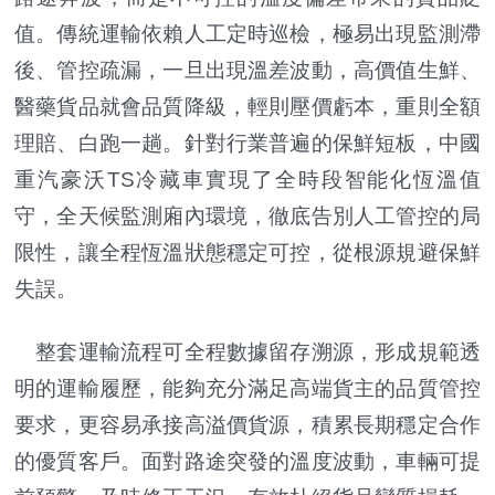
值。傳統運輸依賴人工定時巡檢，極易出現監測滯
後、管控疏漏，一旦出現溫差波動，高價值生鮮、
醫藥貨品就會品質降級，輕則壓價虧本，重則全額
理賠、白跑一趟。針對行業普遍的保鮮短板，中國
重汽豪沃TS冷藏車實現了全時段智能化恆溫值
守，全天候監測廂內環境，徹底告別人工管控的局
限性，讓全程恆溫狀態穩定可控，從根源規避保鮮
失誤。
整套運輸流程可全程數據留存溯源，形成規範透
明的運輸履歷，能夠充分滿足高端貨主的品質管控
要求，更容易承接高溢價貨源，積累長期穩定合作
的優質客戶。面對路途突發的溫度波動，車輛可提