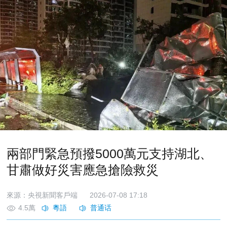
兩部門緊急預撥5000萬元支持湖北、
甘肅做好災害應急搶險救災
來源：央視新聞客戶端
2026-07-08 17:18
4.5萬