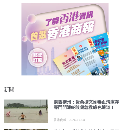
新聞
廣西橫州：緊急擴充蛇毒血清庫存
專門開通蛇咬傷急救綠色通道！
香港商報
2026-07-08