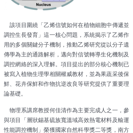
該項目圍繞「乙烯信號如何在植物細胞中傳遞並
調控生長發育」這一核心問題，系統揭示了乙烯作
用的多個關鍵分子機制，推動乙烯研究從以分子遺
傳學為主的通路解析，邁向對信號轉導生化機制及
調控網絡的深入理解。項目提出的部分核心機制已
被寫入植物生理學相關權威教材，並為果蔬采後保
鮮、花卉保鮮和作物抗逆改良等研究提供了重要理
論基礎。
物理系講席教授何佳清作為主要完成人之一，參
與項目「層狀錫基硫族寬溫域高效熱電材料及輸運
性能調控機制」榮獲國家自然科學獎二等獎，南方