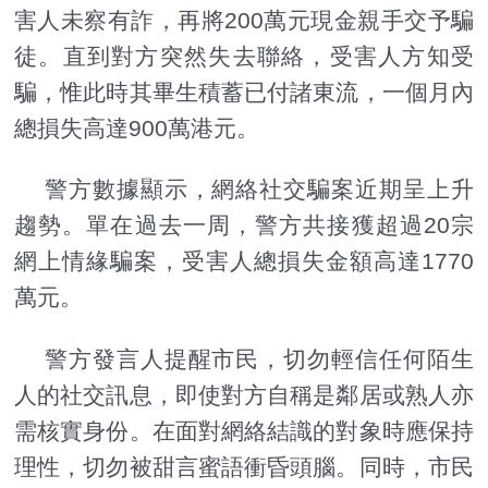
害人未察有詐，再將200萬元現金親手交予騙
徒。直到對方突然失去聯絡，受害人方知受
騙，惟此時其畢生積蓄已付諸東流，一個月內
總損失高達900萬港元。
警方數據顯示，網絡社交騙案近期呈上升
趨勢。單在過去一周，警方共接獲超過20宗
網上情緣騙案，受害人總損失金額高達1770
萬元。
警方發言人提醒市民，切勿輕信任何陌生
人的社交訊息，即使對方自稱是鄰居或熟人亦
需核實身份。在面對網絡結識的對象時應保持
理性，切勿被甜言蜜語衝昏頭腦。同時，市民