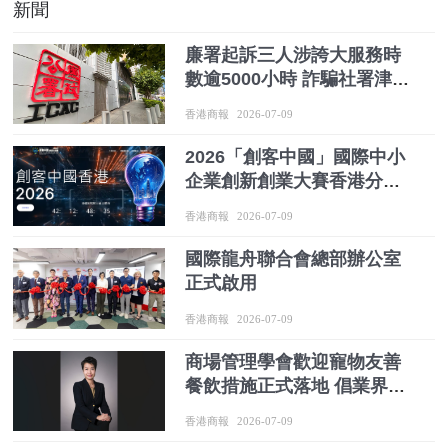
新聞
廉署起訴三人涉誇大服務時
數逾5000小時 詐騙社署津貼
130萬元
香港商報
2026-07-09
2026「創客中國」國際中小
企業創新創業大賽香港分站
賽接受報名
香港商報
2026-07-09
國際龍舟聯合會總部辦公室
正式啟用
香港商報
2026-07-09
商場管理學會歡迎寵物友善
餐飲措施正式落地 倡業界做
好管理配套
香港商報
2026-07-09