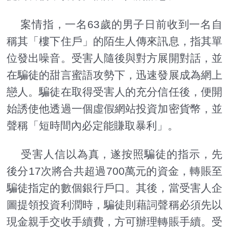
案情指，一名63歲的男子日前收到一名自
稱其「樓下住戶」的陌生人傳來訊息，指其單
位發出噪音。受害人隨後與對方展開對話，並
在騙徒的甜言蜜語攻勢下，迅速發展成為網上
戀人。騙徒在取得受害人的充分信任後，便開
始誘使他透過一個虛假網站投資加密貨幣，並
聲稱「短時間內必定能賺取暴利」。
受害人信以為真，遂按照騙徒的指示，先
後分17次將合共超過700萬元的資金，轉賬至
騙徒指定的數個銀行戶口。其後，當受害人企
圖提領投資利潤時，騙徒則藉詞聲稱必須先以
現金親手交收手續費，方可辦理轉賬手續。受