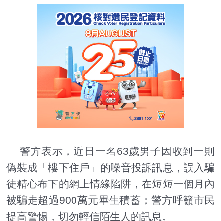
警方表示，近日一名63歲男子因收到一則
偽裝成「樓下住戶」的噪音投訴訊息，誤入騙
徒精心布下的網上情緣陷阱，在短短一個月內
被騙走超過900萬元畢生積蓄；警方呼籲市民
提高警惕，切勿輕信陌生人的訊息。