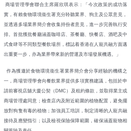
商場管理學會聯合主席羅欣琪表示：「今次政策的成功落
實，有賴食物環境衞生署充分聆聽業界、
狗主及公眾意見，
並透過多場業界簡介會收集持份者意見，
進一步完善執行安
排。首批獲批餐廳涵蓋咖啡店、茶餐廳、快餐店、
酒吧及中
式食肆等不同類型餐飲場所，
標誌着香港在人寵共融方面邁
出重要一步，
亦為業界帶來新的營運及市場發展機遇。」
作為獲邀於食物環境衞生署業界簡介會分享經驗的機構之
一，
商場管理學會向餐飲業界提供多項實務建議，
包括於申
請前審視店舖大廈公契（DMC）及租約條款，
並取得業主或
商場管理處同意；檢查店內及附近範圍的植物配置，
避免擺
放對狗隻有毒的植物；加強員工培訓，
制定清晰的人寵共融
接待及應變指引；以及檢視保險保障範圍，
確保涵蓋寵物相
關風險及責任。