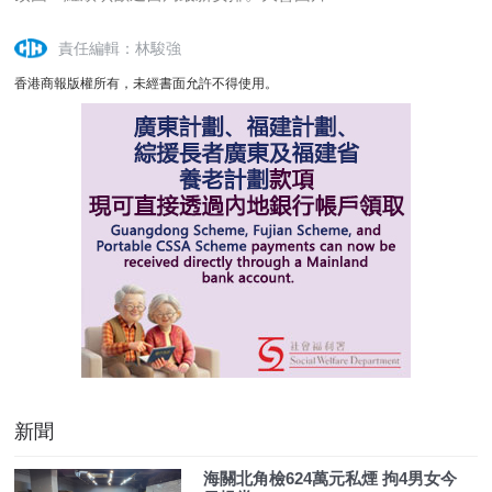
責任編輯：林駿強
香港商報版權所有，未經書面允許不得使用。
新聞
海關北角檢624萬元私煙 拘4男女今