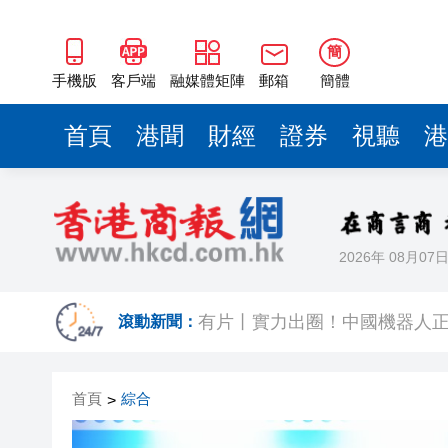
簡
手機版
客戶端
融媒體矩陣
郵箱
簡體
首頁
港聞
財經
證券
視聽
港
2026年 08月07
今晚啟德對戰 拜仁維拉可演
有片丨實力出圈！中國機器人
滾動新聞：
有片｜南亞裔小孩跑出馬路 3
首頁
綜合
>
恒隆委任蔡德粦接替盧韋柏任CEO
華僑銀行上半年純利按年增13%至