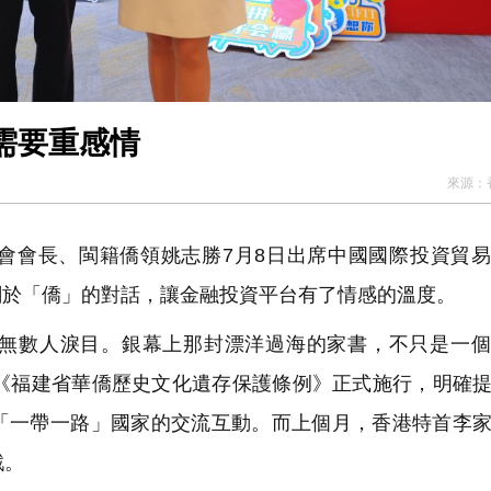
需要重感情
來源：
會會長、閩籍僑領姚志勝7月8日出席中國國際投資貿
關於「僑」的對話，讓金融投資平台有了情感的溫度。
無數人淚目。銀幕上那封漂洋過海的家書，不只是一個
，《福建省華僑歷史文化遺存保護條例》正式施行，明確
「一帶一路」國家的交流互動。而上個月，香港特首李
戲。