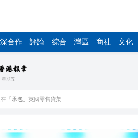
深合作
評論
綜合
灣區
商社
文化
日
星期五
入球騷
正在「承包」英國零售貨架
車及時停下
 10月1日生效
41.95億坡元 中期息47坡仙