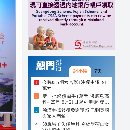
12:59
12:29
12:09
24小時
7天
今晚085期六合彩1注獨中派1911
萬元
新一批銀債每手1萬元 保底息高
達4.25厘 8月21日起可申購 發行
金額最多550億
涂謹申據報獲發還護照 已到英國
與家人團聚
58歲男子失蹤半月 今於馬鞍山女
婆山發現遺體