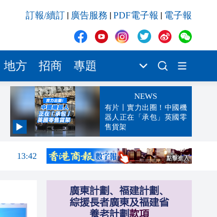
訂報/續訂
廣告服務
PDF電子報
電子報
|
|
|
地方
招商
專題
NEWS
有片丨實力出圈！中國機
器人正在「承包」英國零
售貨架
13:47
13:42
13:32
13:29
13:02