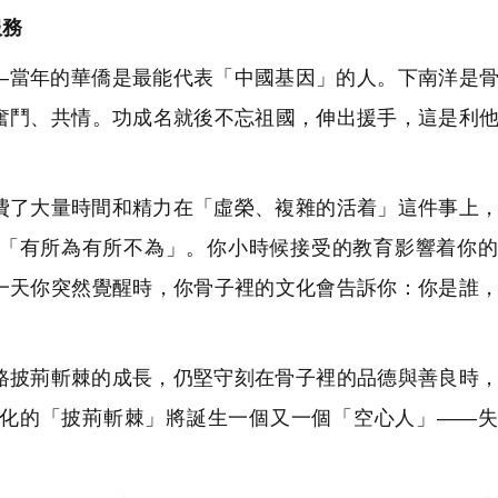
服務
—當年的華僑是最能代表「中國基因」的人。下南洋是
奮鬥、共情。功成名就後不忘祖國，伸出援手，這是利
費了大量時間和精力在「虛榮、複雜的活着」這件事上
「有所為有所不為」。你小時候接受的教育影響着你的
一天你突然覺醒時，你骨子裡的文化會告訴你：你是誰
路披荊斬棘的成長，仍堅守刻在骨子裡的品德與善良時
化的「披荊斬棘」將誕生一個又一個「空心人」——失