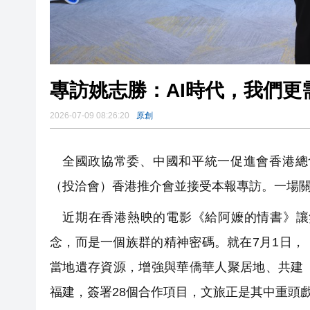
專訪姚志勝：AI時代，我們更
2026-07-09 08:26:20
原創
全國政協常委、中國和平統一促進會香港總
（投洽會）香港推介會並接受本報專訪。一場
近期在香港熱映的電影《給阿嬤的情書》讓
念，而是一個族群的精神密碼。就在7月1日
當地遺存資源，增強與華僑華人聚居地、共建
福建，簽署28個合作項目，文旅正是其中重頭