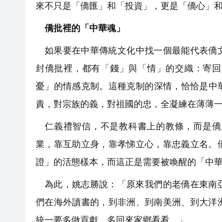
來不只是「僑匯」和「投資」，更是「僑心」
僑批裡的「中華魂」
如果要在中華傳統文化中找一個最能代表僑
封僑批裡，都有「錢」與「情」的交織：寄回
憂」的情感克制。這種克制的深情，恰恰是中
責，對宗族的義，對祖國的忠，全凝練在薄薄
仁義禮智信，不是教科書上的教條，而是僑
業，靠互助立身，靠孝悌立心，靠忠義立名。
證」的活態樣本，而這正是需要被喚醒的「中
為此，姚志勝說：「原來我們的老僑在東南
們在海外讀書的，到非洲、到南美洲、到大洋
統一要多做貢獻，多回來家鄉看看。」