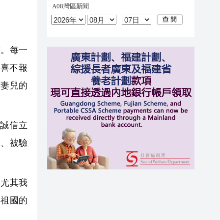
書。每一
喜不報
對妻兒的
誠信立
承、被驗
，尤其我
、祖國的