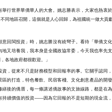
有舉行世界華僑華人的大會。姚志勝表示，大家也熱衷
界不同地區召開，這個就是人心回歸，為祖國統一做大貢
願意回閩投資」時，姚志勝沒有繞彎子。看待「華僑文
內地又培養我，我本身是全國政協常委，今天我也率先
問，各地政府都很歡迎。」
投資，從來不只是財務模型和回報率的事。它關乎認同
景區的打造，特色餐飲、民宿客棧、文化創意產品的開
修繕後的僑厝，每一條講述僑故事的文旅線路，都是在
有持續價值的投資——因為它回報的不是短期的現金流