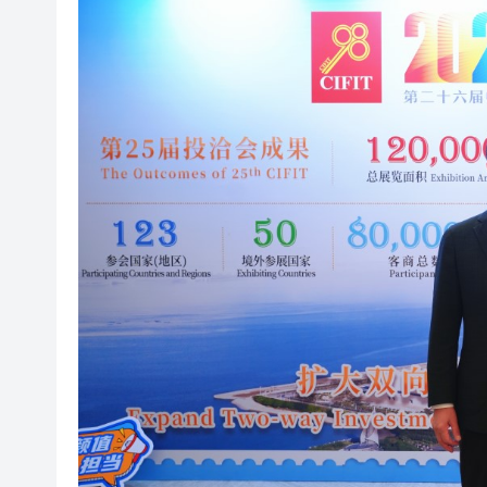
有片｜香港夜空出現罕見漁火光
【新股最前線】拿森科技上市
有片〡霍啟剛FB「當你看見可