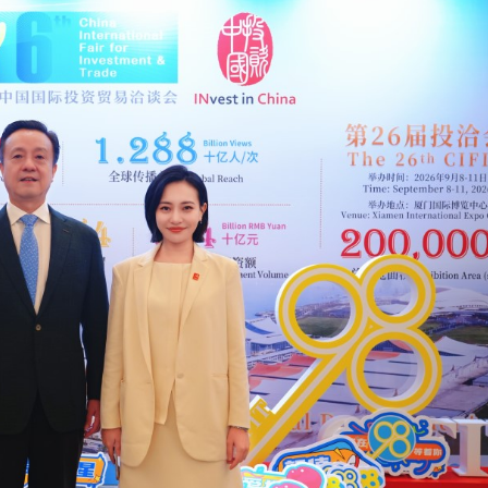
柱 網民：看見的人會幸運
首日早盤漲逾七成
以吃的毛筆」網民點贊：滿腹墨水