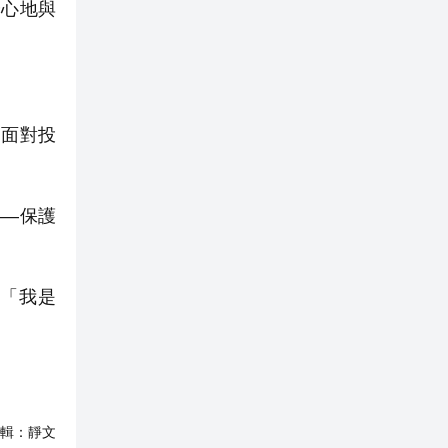
安心地與
是面對投
——保護
認「我是
輯：
靜文