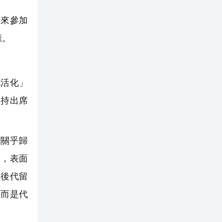
於來參加
獻。
化活化」
支持出席
，關乎歸
發，表面
為後代留
，而是代