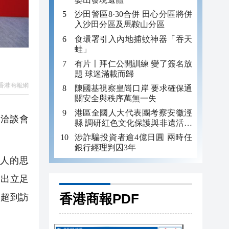
沙田警區8·30合併 田心分區將併
入沙田分區及馬鞍山分區
食環署引入內地捕蚊神器「吞天
蛙」
有片〡拜仁公開訓練 變了簽名放
題 球迷滿載而歸
香港商報網
陳國基視察皇崗口岸 要求確保通
關安全與秩序萬無一失
港區全國人大代表團考察安徽涇
易洽談會
縣 調研紅色文化保護與非遺活態
傳承
涉詐騙投資者逾4億日圓 兩時任
銀行經理判囚3年
人的思
提出立足
香港商報PDF
家超到訪