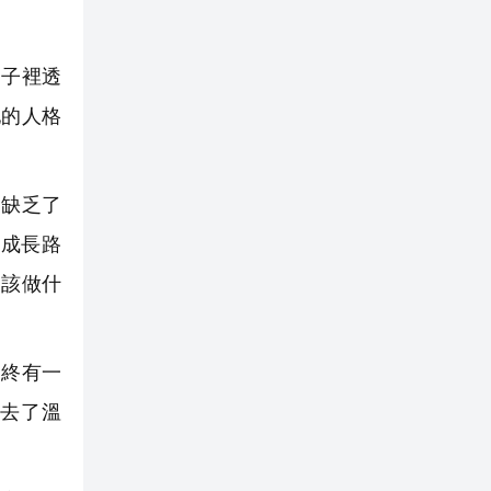
骨子裡透
他的人格
，缺乏了
成長路
，該做什
，終有一
去了溫