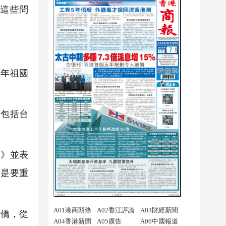
這些問
當年祖國
，包括台
例》並表
還是要重
：僑，從