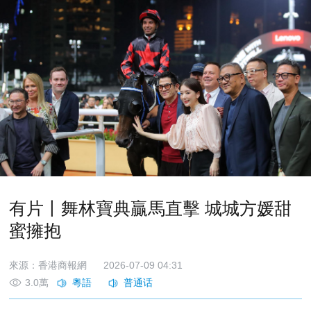
有片丨舞林寶典贏馬直擊 城城方媛甜
蜜擁抱
來源：香港商報網
2026-07-09 04:31
3.0萬