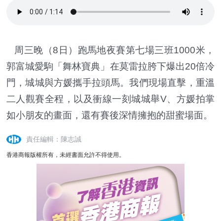
周三晚（8日）跑馬地夜賽第七場三班1000米，
郭富城愛駒「舞林寶典」在莫雷拉胯下爆出20倍冷
門，城城與方媛攜手拉頭馬。我們現場直擊，重溫
二人觀賽全程，以及衝線一刻城城舉V、方媛拍掌
如小朋友的畫面，還有賽後深情擁抱的甜蜜場面。
責任編輯：陳志誠
香港商報版權所有，未經書面允許不得使用。