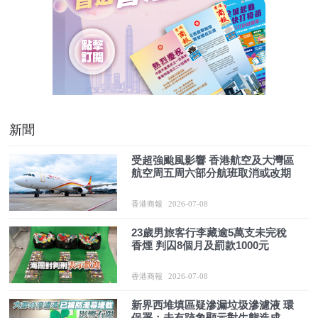
新聞
受超強颱風影響 香港航空及大灣區
航空周五周六部分航班取消或改期
香港商報
2026-07-08
23歲男旅客行李藏逾5萬支未完稅
香煙 判囚8個月及罰款1000元
香港商報
2026-07-08
新界西堆填區疑滲漏垃圾滲濾液 環
保署：未有跡象顯示對生態造成顯