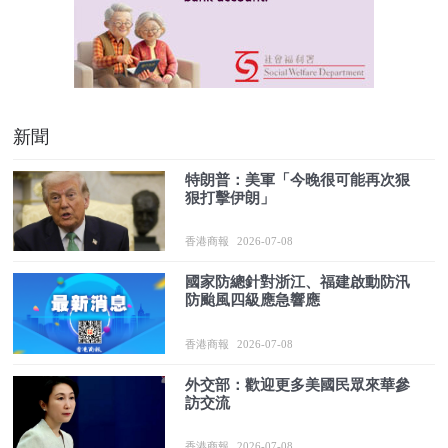
新聞
特朗普：美軍「今晚很可能再次狠
狠打擊伊朗」
香港商報
2026-07-08
國家防總針對浙江、福建啟動防汛
防颱風四級應急響應
香港商報
2026-07-08
外交部：歡迎更多美國民眾來華參
訪交流
香港商報
2026-07-08