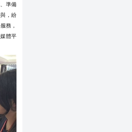
、準備
參與，紛
外服務，
土媒體平