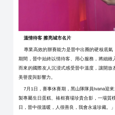
溫情待客 擦亮城市名片
專業高效的辦賽能力是晉中出圈的硬核底氣，
期間，晉中始終以情待客、用心服務，將細緻
而來的國際友人沉浸式感受晉中溫度，讓開放
美譽度與影響力。
7月1日，賽事休賽期，黑山隊隊員Ivana迎
製專屬生日蛋糕、裱框賽場珍貴合影，一場質樸
日，晉中很溫暖，人很善良，我會永遠珍藏。