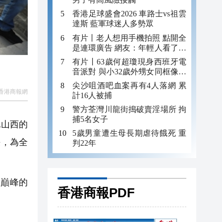
香港足球盛會2026 車路士vs祖雲
達斯 藍軍球迷人多勢眾
有片丨老人想用手機拍照 點開全
是連環廣告 網友：年輕人看了都
迷糊 何況老年人
有片丨63歲何超瓊現身西班牙電
音派對 與小32歲外甥女同框像姐
妹
尖沙咀酒吧血案再有4人落網 累
香港商報網
計16人被捕
警方荃灣川龍街搗破賣淫場所 拘
捕5名女子
地山西的
5歲男童遭生母長期虐待餓死 重
決，為全
判22年
巔峰的
香港商報PDF