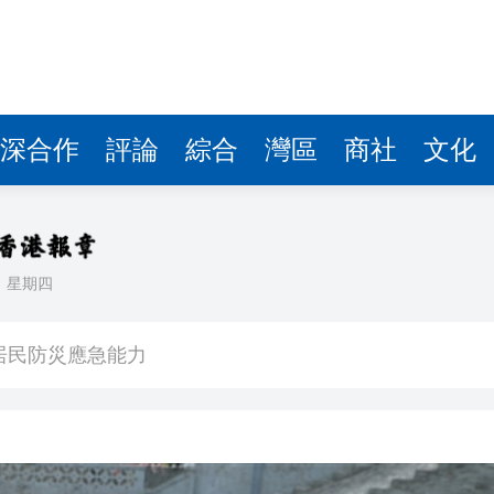
深合作
評論
綜合
灣區
商社
文化
日
星期四
高 中期息增15% 稱消費回暖及航空業務帶動盈利
居民防災應急能力
手魯振順開啓品牌發展新篇章
 友邦挫8% 分析指保險股在外圍急挫屬反應過度