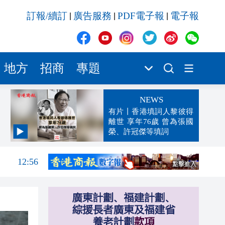
訂報/續訂
廣告服務
PDF電子報
電子報
|
|
|
地方
招商
專題
NEWS
有片丨香港填詞人黎彼得
離世 享年76歲 曾為張國
榮、許冠傑等填詞
13:14
12:56
12:47
12:41
12:36