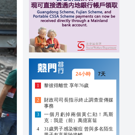
12:20
12:18
12:06
24小時
7天
黎彼得離世 享年76歲
財政司司長指示終止調查壹傳媒
事務
一個月虧掉兩個黃仁勛！馬斯
克：我是（前）萬億富翁
31歲男子感染猴痘 曾與多名陌生
男子有高風險接觸