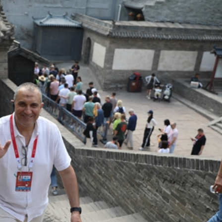
今確定 市場預估在67元至104元之間
指漲0.01%
債逾2億元凍結千萬資產