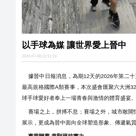
以手球為媒 讓世界愛上晉中
2026-07-08 22:51:19
據晉中日報消息，為期12天的2026年第二
最高規格國際A類賽事，本次盛會匯聚六大洲3
球手球愛好者奉上一場青春與激情的體育盛宴
賽場之上，拼搏不息；賽場之外，城市敞開懷
展示，更成為晉中面向全球塑造形象、傳遞氣