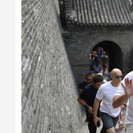
宇樹科技發行價
【A股午評】三大指數個別發展 滬
警破黑幫高利貸集團拘25人 放