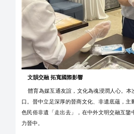
文韻交融 拓寬國際影響
體育為媒互通友誼，文化為魂浸潤人心。本次
口。晉中立足深厚的晉商文化、非遺底蘊，主
色民俗非遺「走出去」，在中外文明交融互鑒
力晉中。