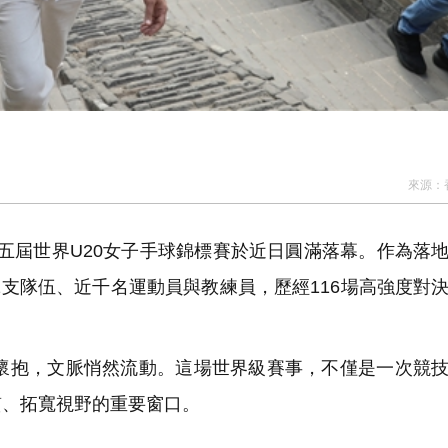
來源：
十五屆世界U20女子手球錦標賽於近日圓滿落幕。作為落
2支隊伍、近千名運動員與教練員，歷經116場高強度對
。
抱，文脈悄然流動。這場世界級賽事，不僅是一次競技
質、拓寬視野的重要窗口。