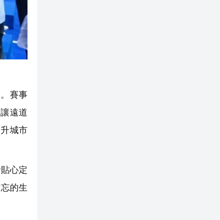
。賽事
，讓遠道
提升城市
者貼心定
難忘的生