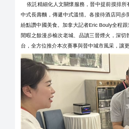
依託精細化人文關懷服務，晉中提前摸排所有
中式長壽麵，傳遞中式溫情。各接待酒店同步
紛點讚中國美食。加拿大記者Eric Bouly
閒暇之餘漫步榆次老城、品讀三晉煙火，深切
台，全方位推介本次賽事與晉中城市風采，讓