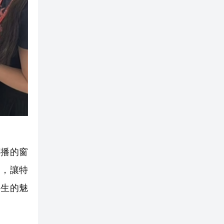
播的窗
」，讓特
共生的魅