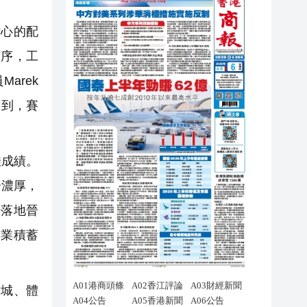
心的配
有序，工
arek
周到，賽
佳成績。
分濃厚，
場落地晉
事業積蓄
城、體