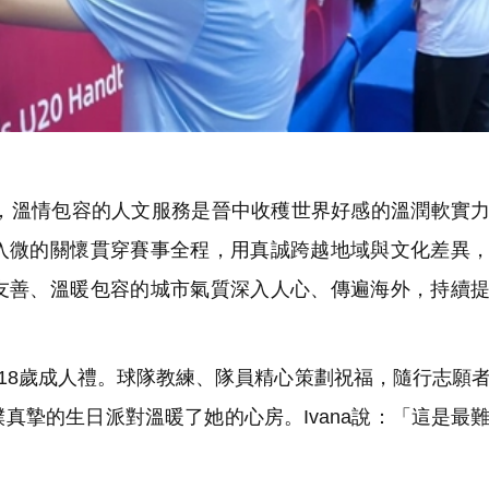
溫情包容的人文服務是晉中收穫世界好感的溫潤軟實力
入微的關懷貫穿賽事全程，用真誠跨越地域與文化差異
友善、溫暖包容的城市氣質深入人心、傳遍海外，持續
來18歲成人禮。球隊教練、隊員精心策劃祝福，隨行志願
真摯的生日派對溫暖了她的心房。Ivana說：「這是最
」