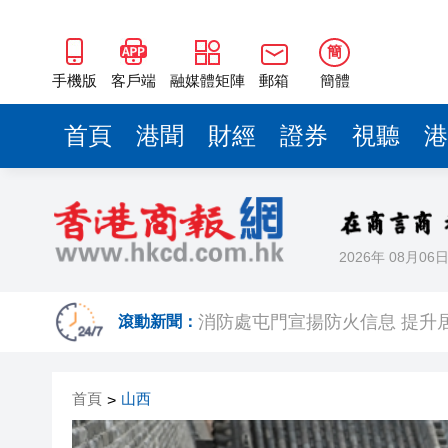
簡
手機版
客戶端
融媒體矩陣
郵箱
簡體
首頁
港聞
財經
證券
視聽
港
2026年 08月06
太古公司上半年多賺43%創新
消防處屯門宣揚防火信息 提升
滾動新聞：
德貝美口腔萬象院盛大開業 攜
首頁
山西
>
太古中期多賺7.3倍 派息增15%
內地擬向境外保單收益徵稅20%