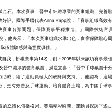
金石。本次賽事，晉中市細緻專業的賽事組織、完善貼
評。國際手聯代表Anna Rapp說：「賽事組織高效
賽事各類問題，保障賽事平穩推進。」國際技術官員M
辦賽盛況，他表示：「本次賽事組織水準出色，食宿保障貼心
賽隊伍體驗感與滿意度俱佳。」
我，斬獲賽事第14名，創下2005年以來該項賽事最
anyi談及晉中濃厚的體育氛圍，滿是驚喜：「晉中手球氛圍十
力助威，給了運動員極大的鼓舞與支持。」他認為，這
台，更有效普及手球運動、培育體育土壤，為中國手球
的立體化傳播格局。賽場精彩瞬間、運動員探訪平遙古