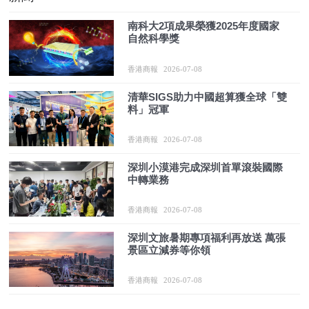
南科大2項成果榮獲2025年度國家
自然科學獎
香港商報
2026-07-08
清華SIGS助力中國超算獲全球「雙
料」冠軍
香港商報
2026-07-08
深圳小漠港完成深圳首單滾裝國際
中轉業務
香港商報
2026-07-08
深圳文旅暑期專項福利再放送 萬張
景區立減券等你領
香港商報
2026-07-08