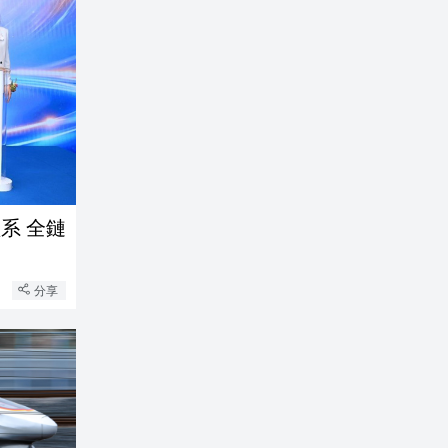
系 全鏈
分享