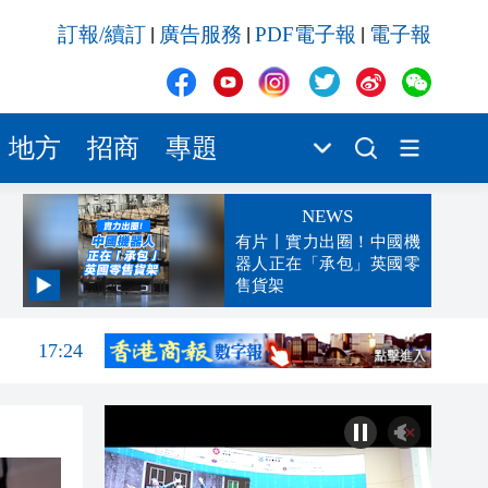
訂報/續訂
廣告服務
PDF電子報
電子報
|
|
|
地方
招商
專題
NEWS
有片丨實力出圈！中國機
器人正在「承包」英國零
售貨架
17:24
17:17
跨境
16:59
16:54
元對
16:41