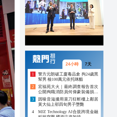
16:26
16:19
16:10
24小時
7天
警方元朗破工廈毒品倉 拘24歲黑
幫男 檢100萬元依托咪酯
宏福苑大火｜最終調查報告首次
公開殉職消防員何偉豪裝備損毀
照片
因噪音滋擾用菜刀狂斬樓上鄰居
黃大仙上邨四旬男子墮斃
MJZ Technology AI合規跨境金融
科技突圍 國資注資加持