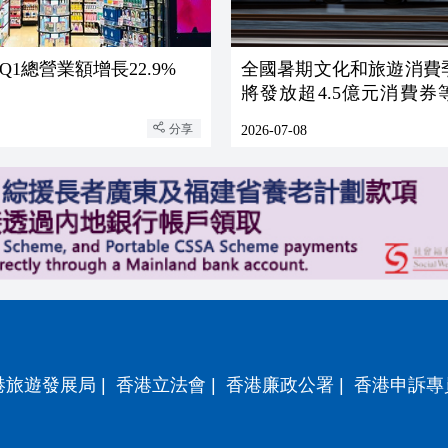
Q1總營業額增長22.9%
全國暑期文化和旅遊消費
將發放超4.5億元消費券
貼
分享
2026-07-08
港旅遊發展局
|
香港立法會
|
香港廉政公署
|
香港申訴專