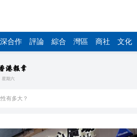
深合作
評論
綜合
灣區
商社
文化
日
星期六
能性有多大？
青年魯班選舉2026頒獎典禮今舉行 甯漢豪稱政府和建造業議會做好培訓工作
則 第三屆滬深港國際法律服務大會暨第二屆「和・界」
 建言獻策推動體育產業化
次遞表港股！營收暴漲1786倍背後：資不抵債，9.9億