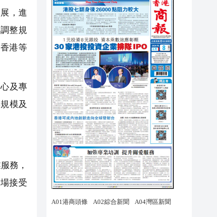
展，進
調整規
出香港等
心及專
其規模及
業服務，
場接受