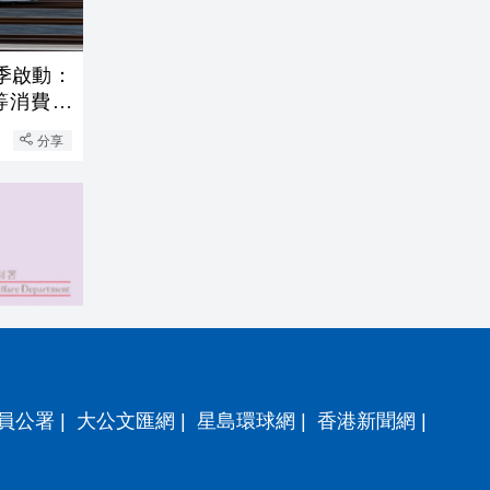
季啟動：
等消費補
分享
員公署
|
大公文匯網
|
星島環球網
|
香港新聞網
|