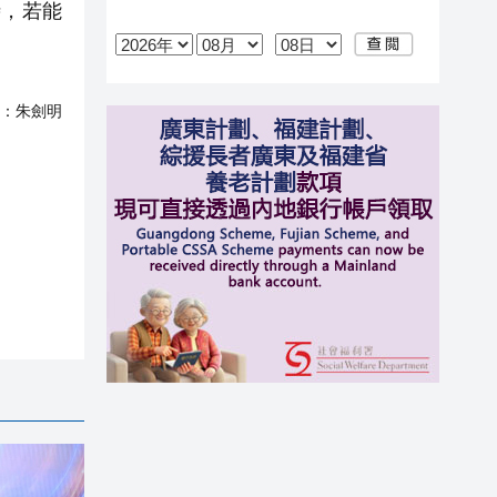
，若能
：
朱劍明