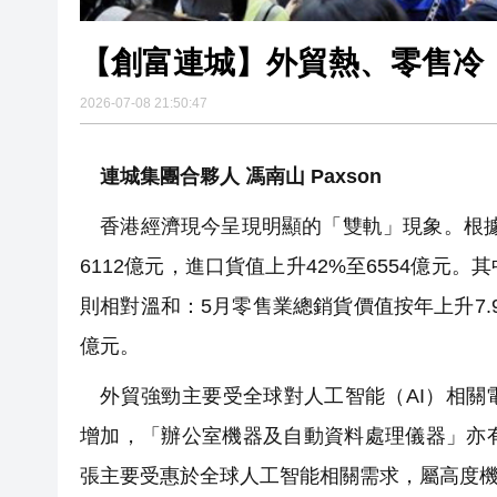
【創富連城】外貿熱、零售冷
2026-07-08 21:50:47
連城集團合夥人 馮南山 Paxson
香港經濟現今呈現明顯的「雙軌」現象。根據政
6112億元，進口貨值上升42%至6554億
則相對溫和：5月零售業總銷貨價值按年上升7.9
億元。
外貿強勁主要受全球對人工智能（AI）相關
增加，「辦公室機器及自動資料處理儀器」亦
張主要受惠於全球人工智能相關需求，屬高度機