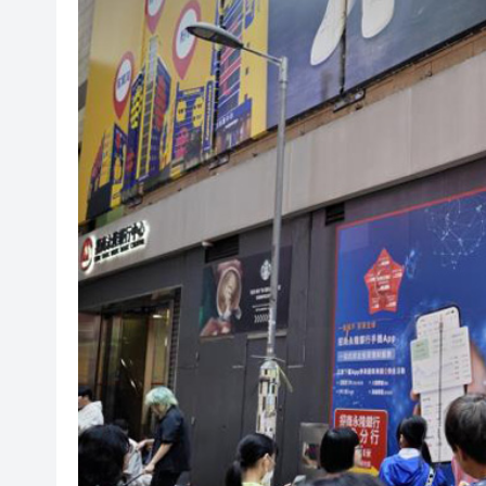
賭壓頂
美媒：馬斯克拒絕讓烏克蘭用
有片丨粵車南下沉浸式體驗指
美聯：今年首7個月二手公屋註冊量