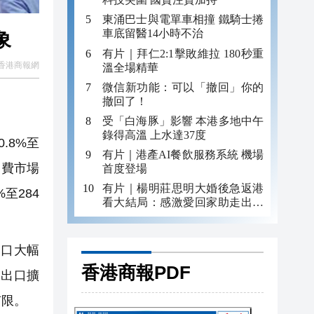
東涌巴士與電單車相撞 鐵騎士捲
車底留醫14小時不治
象
有片｜拜仁2:1擊敗維拉 180秒重
香港商報網
溫全場精華
微信新功能：可以「撤回」你的
撤回了！
受「白海豚」影響 本港多地中午
錄得高溫 上水達37度
.8%至
有片｜港產AI餐飲服務系統 機場
消費市場
首度登場
有片｜楊明莊思明大婚後急返港
至284
看大結局：感激愛回家助走出低
谷 不捨大家庭
出口大幅
香港商報PDF
波出口擴
有限。