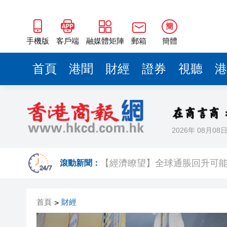
簡
手機版
客戶端
融媒體矩陣
郵箱
簡體
首頁
港聞
財經
證券
視聽
港
2026年 08月08
【經濟瞭望】全球通脹回升可
滾動新聞：
以滬深港澳為橋 連結全球新規
首頁
財經
>
商事調解大賽圓滿舉辦
逾百體育界精英齊聚青途研討會
【財通AH】勤浩醫藥「回血」再