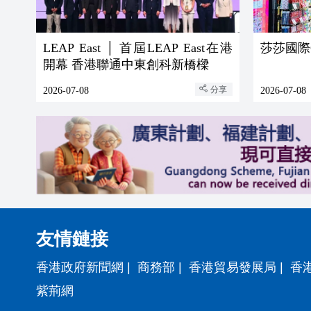
LEAP East │ 首屆LEAP East在港
莎莎國際
開幕 香港聯通中東創科新橋樑
分享
2026-07-08
2026-07-08
友情鏈接
香港政府新聞網
|
商務部
|
香港貿易發展局
|
香
紫荊網