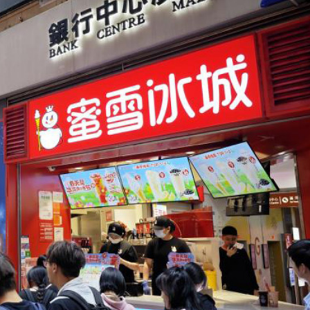
「星鏈」打擊俄境內目標
南
734宗 同比升22.1%