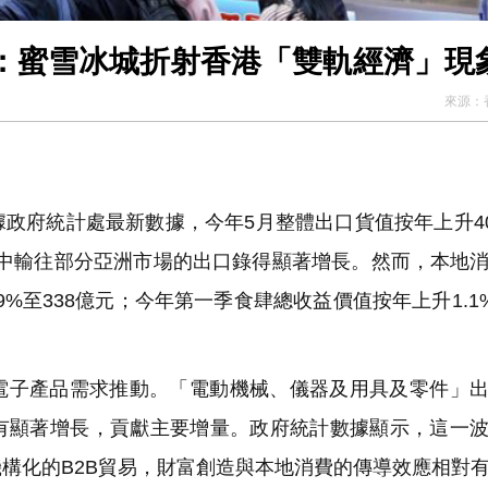
：蜜雪冰城折射香港「雙軌經濟」現
來源：
府統計處最新數據，今年5月整體出口貨值按年上升40
元。其中輸往部分亞洲市場的出口錄得顯著增長。然而，本地
%至338億元；今年第一季食肆總收益價值按年上升1.1%
電子產品需求推動。「電動機械、儀器及用具及零件」
有顯著增長，貢獻主要增量。政府統計數據顯示，這一
構化的B2B貿易，財富創造與本地消費的傳導效應相對