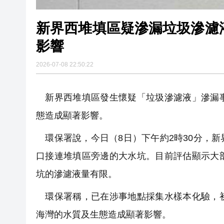
新界西堆填區疑滲漏垃圾滲濾
影響
2026-07-08 22:50:22
新界西堆填區發生懷疑「垃圾滲濾液」滲漏事
態造成顯著影響。
環保署說，今日（8日）下午約2時30分，
口接連堆填區旁邊的大水坑。目前評估顯示大
坑的滲濾液量有限。
環保署稱，已在涉事地點採集水樣本化驗，初
海灣的水質及生態造成顯著影響。