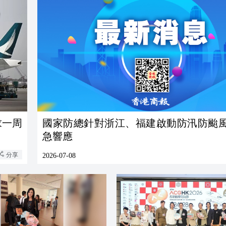
求一周
國家防總針對浙江、福建啟動防汛防颱
急響應
分享
2026-07-08