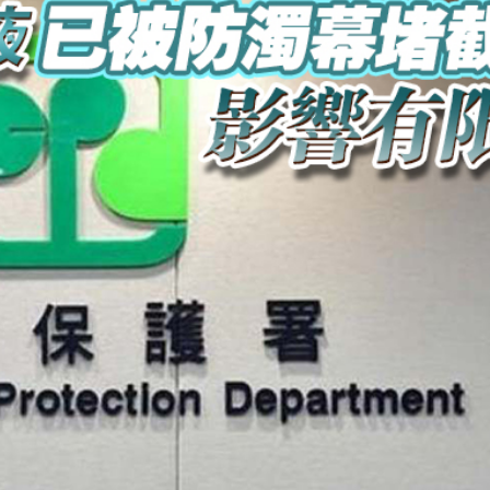
署：死者曾投訴樓上狗隻噪音 6月已批准調遷
關閉消毒明早重開
有片丨《功夫女足》將登香港銀幕 周星馳率團隊造勢 劉嘉玲迪麗熱巴等驚喜現身
流活動」圓滿舉行