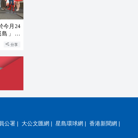
於今月24
掘島」及
分享
員公署
|
大公文匯網
|
星島環球網
|
香港新聞網
|