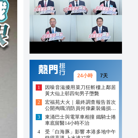
21:04
20:52
20:34
20:22
24小時
7天
因噪音滋擾用菜刀狂斬樓上鄰居
黃大仙上邨四旬男子墮斃
宏福苑大火｜最終調查報告首次
公開殉職消防員何偉豪裝備損毀
照片
東涌巴士與電單車相撞 鐵騎士捲
車底留醫14小時不治
受「白海豚」影響 本港多地中午
錄得高溫 上水達37度