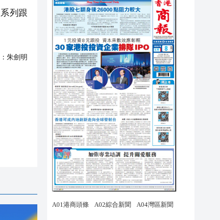
系列跟
：
朱劍明