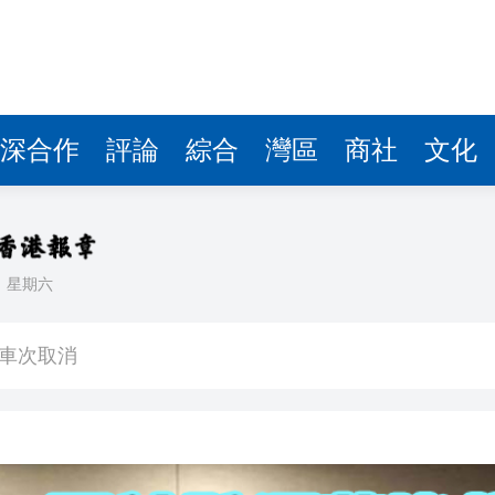
深合作
評論
綜合
灣區
商社
文化
日
星期六
」導彈供應協議
班車次取消
400萬
映】周星馳：因時間調整 未能製作粵語版 對此深表遺憾