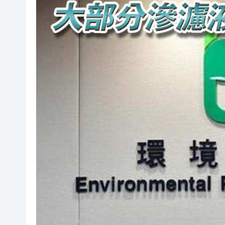
黃大仙企圖謀殺及自殺案 房屋
屏山天水圍泳池現嘔吐物 暫時
「滬港澳台青少年體育舞蹈交