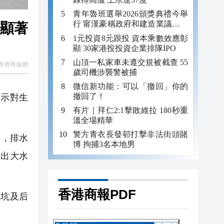
青年魯班選舉2026頒獎典禮今舉
行 甯漢豪稱政府和建造業議會做
成顯著
好培訓工作
1元投資8元跟投 資本乘數效應彰
顯 30家港投投資企業排隊IPO
山頂一私家車未遵交規被截查 55
香港商報網
歲司機涉襲警被捕
微信新功能：可以「撤回」你的
撤回了！
示對生
有片｜拜仁2:1擊敗維拉 180秒重
溫全場精華
警方青衣長發邨打擊非法街頭賭
漏，排水
博 拘捕3名本地男
滲出大水
香港商報PDF
坑及后