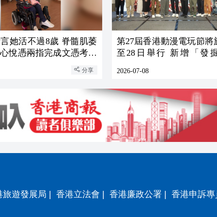
言她活不過8歲 脊髓肌萎
第27屆香港動漫電玩節將
姚心悅憑兩指完成文憑考試
至28日舉行 新增「發
分享追夢歷程
「ComixPop」全新展區
分享
2026-07-08
港旅遊發展局
|
香港立法會
|
香港廉政公署
|
香港申訴專