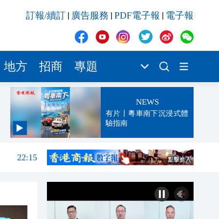
訂報/續訂
廣告服務
PDF電子報
電子報
|
|
|
地方
招商
專題
NEWS
有片丨粵車南下沉浸式體
驗指南
22:18
22:15
21:55
21:25