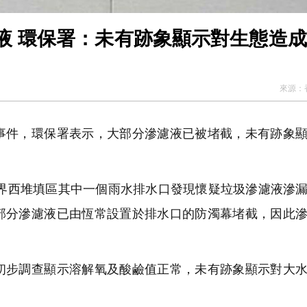
液 環保署：未有跡象顯示對生態造
來源：
件，環保署表示，大部分滲濾液已被堵截，未有跡象顯
新界西堆填區其中一個雨水排水口發現懷疑垃圾滲濾液滲
部分滲濾液已由恆常設置於排水口的防濁幕堵截，因此
步調查顯示溶解氧及酸鹼值正常，未有跡象顯示對大水