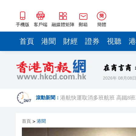
簡
手機版
客戶端
融媒體矩陣
郵箱
簡體
首頁
港聞
財經
證券
視聽
港
2026年 08月08
澤連斯基：與美達成「愛國者
滾動新聞：
​港航快運取消多班航班 高鐵8
首頁
港聞
>
今晚六合彩頭獎半注中 下期多寶
有片丨【《功夫女足》香港將上