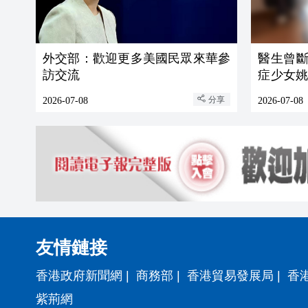
外交部：歡迎更多美國民眾來華參
醫生曾斷
訪交流
症少女
畢業禮上
分享
2026-07-08
2026-07-08
友情鏈接
香港政府新聞網
|
商務部
|
香港貿易發展局
|
香
紫荊網