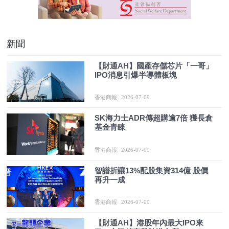
新聞
【財通AH】國產存儲芯片「一哥」
IPO消息引爆半導體板塊
香港商報
2026-07-09
SK海力士ADR傳超購逾7倍 獲長倉
基金青睞
香港商報
2026-07-09
智譜折讓13%配股集資314億 股價
再升一成
香港商報
2026-07-09
【財通AH】港股年內最大IPO來