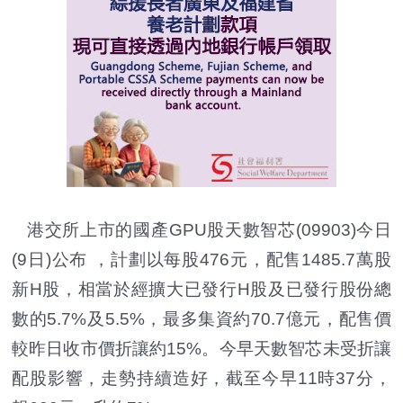
港交所上市的國產GPU股天數智芯(09903)今日
(9日)公布 ，計劃以每股476元，配售1485.7萬股
新H股，相當於經擴大已發行H股及已發行股份總
數的5.7%及5.5%，最多集資約70.7億元，配售價
較昨日收市價折讓約15%。今早天數智芯未受折讓
配股影響，走勢持續造好，截至今早11時37分，