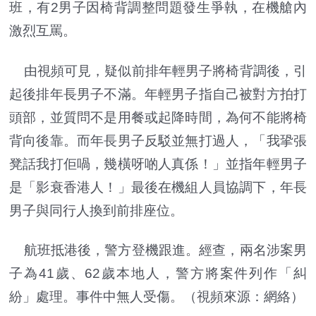
班，有2男子因椅背調整問題發生爭執，在機艙內
激烈互罵。
由視頻可見，疑似前排年輕男子將椅背調後，引
起後排年長男子不滿。年輕男子指自己被對方拍打
頭部，並質問不是用餐或起降時間，為何不能將椅
背向後靠。而年長男子反駁並無打過人，「我㧬張
凳話我打佢喎，幾橫呀啲人真係！」並指年輕男子
是「影衰香港人！」最後在機組人員協調下，年長
男子與同行人換到前排座位。
航班抵港後，警方登機跟進。經查，兩名涉案男
子為41歲、62歲本地人，警方將案件列作「糾
紛」處理。事件中無人受傷。（視頻來源：網絡）