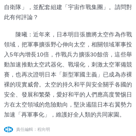
自衛隊」，並配套組建「宇宙作戰集團」。請問對
此有何評論？
陳曦：近年來，日本明目張膽將太空作為作戰
領域，把軍事擴張野心伸向太空，相關領域軍事投
入5年內增長10倍，作戰兵力擴張30餘倍，這些舉
動加速推動太空武器化、戰場化，刺激太空軍備競
賽，也再次證明日本「新型軍國主義」已成為赤裸
裸的現實威脅。太空的持久和平與安全關乎各國的
安全、發展和繁榮，愛好和平的人們應高度警惕日
方在太空領域的危險動向，堅決遏阻日本右翼勢力
加速「再軍事化」，維護好全人類的共同家園。
責任編輯：程向明