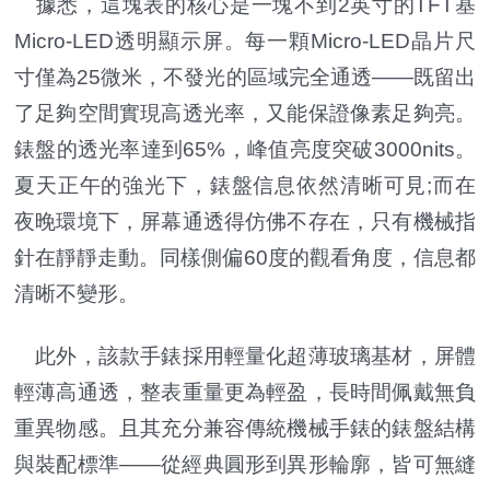
據悉，這塊表的核心是一塊不到2英寸的TFT基
Micro-LED透明顯示屏。每一顆Micro-LED晶片尺
寸僅為25微米，不發光的區域完全通透——既留出
了足夠空間實現高透光率，又能保證像素足夠亮。
錶盤的透光率達到65%，峰值亮度突破3000nits。
夏天正午的強光下，錶盤信息依然清晰可見;而在
夜晚環境下，屏幕通透得仿佛不存在，只有機械指
針在靜靜走動。同樣側偏60度的觀看角度，信息都
清晰不變形。
此外，該款手錶採用輕量化超薄玻璃基材，屏體
輕薄高通透，整表重量更為輕盈，長時間佩戴無負
重異物感。且其充分兼容傳統機械手錶的錶盤結構
與裝配標準——從經典圓形到異形輪廓，皆可無縫