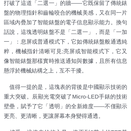
打破了這道「二選一」的牆——它既保留了傳統錶
盤的物理指針和齒輪咬合的機械美感，又在同一片
區域內疊加了智能錶盤的電子信息顯示能力。換句
話說，這塊透明錶盤不是「二選一」，而是「一加
一」：息屏或普通模式下，它如傳統錶盤般通透純
粹，機械指針清晰可見;亮屏或智能模式下，它又
像智能錶盤那樣實時推送通知與數據，且所有信息
懸浮於機械結構之上，互不干擾。
值得一提的是，這塊表的背後是中國顯示技術的
重大突破。辰顯光電突破了Micro-LED手錶的技術
壁壘，賦予了它「透明」的全新維度——不僅顯示
更亮、更清晰，更讓屏幕本身變得通透。