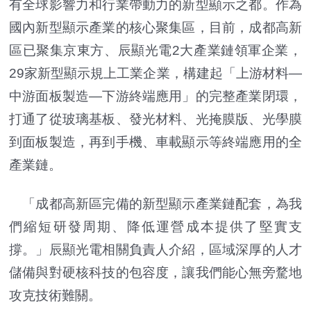
有全球影響力和行業帶動力的新型顯示之都。作為
國內新型顯示產業的核心聚集區，目前，成都高新
區已聚集京東方、辰顯光電2大產業鏈領軍企業，
29家新型顯示規上工業企業，構建起「上游材料—
中游面板製造—下游終端應用」的完整產業閉環，
打通了從玻璃基板、發光材料、光掩膜版、光學膜
到面板製造，再到手機、車載顯示等終端應用的全
產業鏈。
「成都高新區完備的新型顯示產業鏈配套，為我
們縮短研發周期、降低運營成本提供了堅實支
撐。」辰顯光電相關負責人介紹，區域深厚的人才
儲備與對硬核科技的包容度，讓我們能心無旁騖地
攻克技術難關。