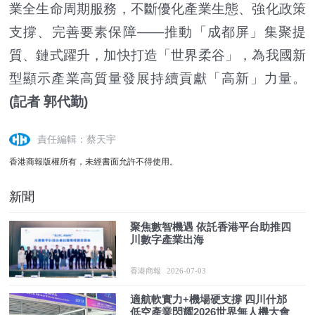
業全生命周期服務，不斷優化產業生態、強化政策
支撐、完善要素保障——推動「成都屏」集聚提
質、鏈式躍升，加快打造「世界柔谷」，為我國新
型顯示產業高質量發展持續貢獻「高新」力量。
(記者 郭代勤)
責任編輯：蔡天宇
香港商報版權所有，未經書面允許不得使用。
新聞
聚焦數智機遇 依託香港平台助推四
川數字產業出海
香港商報
2026-07-03
適航軟實力+機場硬支撐 四川什邡
低空產業閃耀2026世界無人機大會