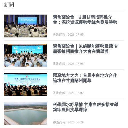
新聞
聚焦蘭洽會 | 甘肅甘南招商推介
會：深挖資源優勢變綠色發展勝勢
香港商報
2026-07-09
聚焦蘭洽會｜以綠賦能蓄勢騰飛 甘
肅張掖招商推介大會在蘭舉辦
香港商報
2026-07-08
匯聚地方之力！首屆中白地方合作
論壇在甘肅蘭州開幕
香港商報
2026-07-02
科學調水紓旱情 甘肅白銀多措並舉
築牢農田抗旱屏障
香港商報
2026-06-29