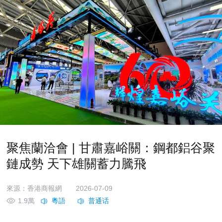
聚焦蘭洽會 | 甘肅嘉峪關：鋼都鋁谷聚
鏈成勢 天下雄關蓄力騰飛
來源：香港商報網
2026-07-09
1.9萬