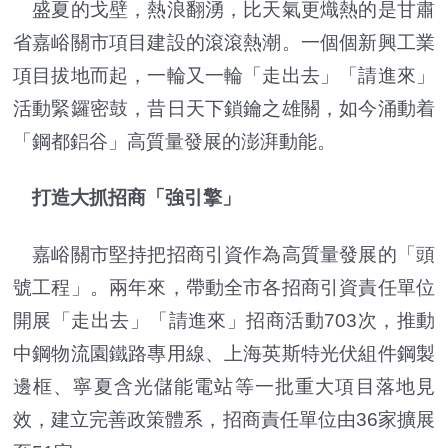
盛夏的戈壁，熱浪翻湧，比天氣更熾熱的是甘肅
省嘉峪關市項目建設的滾滾熱潮。一個個新興工業
項目拔地而起，一輪又一輪「走出去」「請進來」
活動緊鑼密鼓，昔日天下鎖鑰之雄關，如今涌動着
「鋼都鋁谷」高質量發展的澎湃動能。
打造大抓招商「強引擎」
嘉峪關市堅持把招商引資作為高質量發展的「頭
號工程」。兩年來，帶動全市各招商引資責任單位
開展「走出去」「請進來」招商活動703次，推動
中鋼物流園鐵路專用線、上海英斯特光伏組件鋼製
邊框、寧夏含光儲能電站等一批重大項目落地見
效，建立完善政策體系，招商責任單位由36家擴展