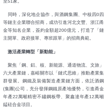
至51家。
同時，深化地企協作，與酒鋼集團、中核四0四
等鏈主企業聯合招商，成功引進河北文豐、浙江甬
金等知名企業，簽約金額超200億元，打造了「鏈
主開單、政府接單、專班跟單」的招商典範。
激活產業轉型「新動能」
聚焦「鋼、鋁、核、新能源、通道物流、文旅」
六大產業鏈，嘉峪關市以「鏈式思維」推動產業集
群發展。鋼鐵及裝備製造產業鏈方面，依託酒鋼
(集團)公司，充分發揮鋼鐵原產地優勢，引進甬金
年產22萬噸精密不鏽鋼板帶、聚鑫達年產12萬噸
錳硅合金項目。