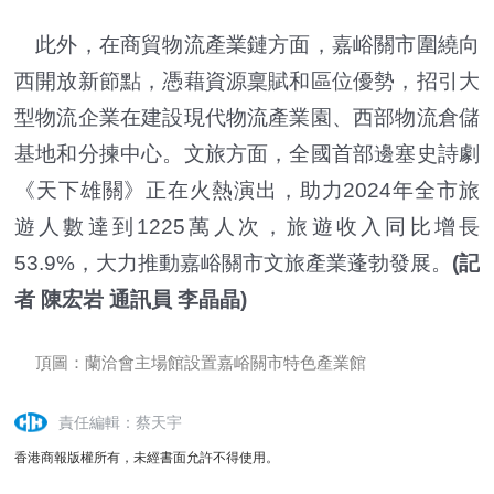
此外，在商貿物流產業鏈方面，嘉峪關市圍繞向
西開放新節點，憑藉資源稟賦和區位優勢，招引大
型物流企業在建設現代物流產業園、西部物流倉儲
基地和分揀中心。文旅方面，全國首部邊塞史詩劇
《天下雄關》正在火熱演出，助力2024年全市旅
遊人數達到1225萬人次，旅遊收入同比增長
53.9%，大力推動嘉峪關市文旅產業蓬勃發展。
(記
者 陳宏岩 通訊員 李晶晶)
頂圖：蘭洽會主場館設置嘉峪關市特色產業館
責任編輯：蔡天宇
香港商報版權所有，未經書面允許不得使用。