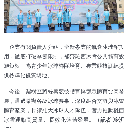
企業有關負責人介紹，全新專業的氣囊冰球館投
用，徹底打破季節限制，補齊雞西冰雪公共體育設
施短板，為青少年冰球梯隊培育、專業競技訓練提
供標準化優質場地。
今後，梨樹區將統籌競技體育與群眾體育協同發
展，通過舉辦各級冰球賽事，深度融合文旅與冰雪
體育產業，持續壯大冰球人才隊伍，奮力推動雞西
冰雪運動高質量、長效化蓬勃發展。
（記者 冷沂