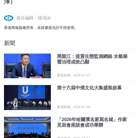
澤）
責任編輯：锺鴻冰
香港商報版權所有，未經書面允許不得使用。
新聞
黑龍江：提質生態監測網絡 水氣噪
聲治理成效凸顯
香港商報
2026-07-07
第十六屆中俄文化大集盛裝啟幕
香港商報
2026-07-04
「2026年哈爾濱名家寫名城」作家
見面會座談會成功舉辦