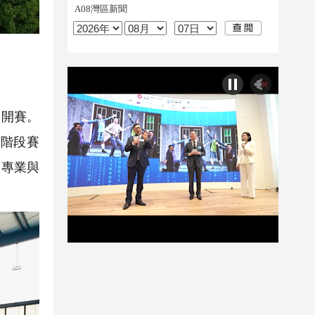
）開賽。
階段賽
了專業與
。