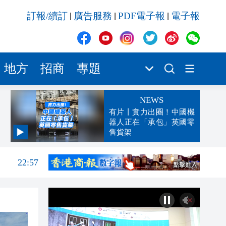
訂報/續訂
廣告服務
PDF電子報
電子報
|
|
|
地方
招商
專題
NEWS
有片丨實力出圈！中國機
器人正在「承包」英國零
售貨架
23:21
22:57
22:46
22:22
22:13