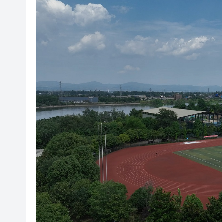
路易斯迪亞斯轟世界波 拜仁2:
有片丨宇樹科技IPO路演現場 
美7月非農職位突轉跌2.3萬 