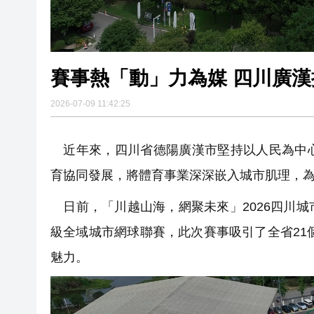
賽事熱「動」力為媒 四川廣
2026-07-09 11:42:25
近年來，四川省德陽廣漢市堅持以人民為中心
育協同發展，將體育事業深深嵌入城市肌理，
日前，「川越山海，網聚未來」2026四川
級全域城市網球聯賽，此次賽事吸引了全省21
魅力。