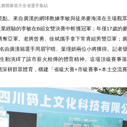
比賽開幕當天全省選手集結
點。來自廣漢的網球教練李敏與徒弟麥海濤在主場觀眾
業經驗的李敏在B組女雙決賽中斬獲冠軍；年僅17歲的
勇奪亞軍。老將曾勇、徐斌攜手拿下常青組男雙亞軍；
第三名由廣漢籍選手周眉宇晴、葉瑾妍兩位小將獲得。記者
生動演繹了該市薪火相傳的體育精神。這場頂級賽事落
續深耕群眾體育，構建「省級大賽+市級賽事+本土交流