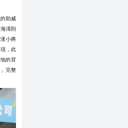
的助威
麥海濤則
廣漢小將
發現，此
地的背
賽」完整