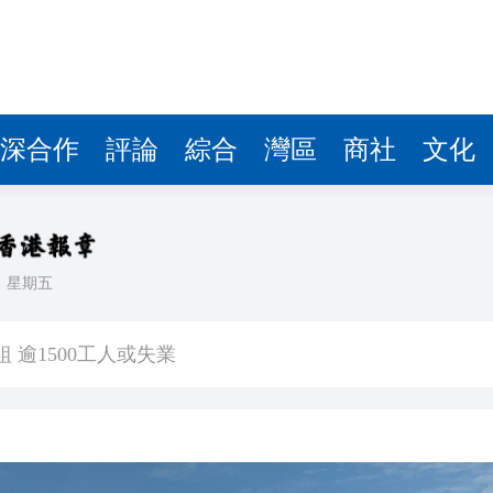
深合作
評論
綜合
灣區
商社
文化
日
星期五
將粉嶺揮桿 為香港行畫圓滿句號
 逾1500工人或失業
億日圓創新高 應對新型作戰方式
奇蹟 「熱帶雨林」文藝生態展現國際傳播力量
數跌至兩個月低位