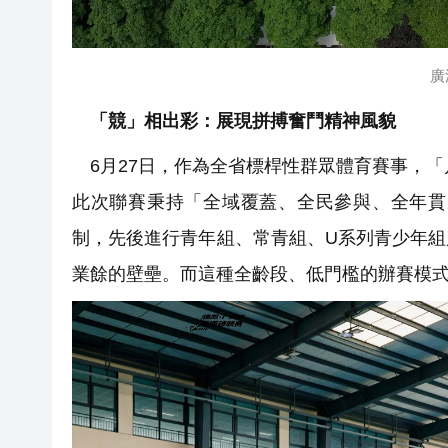
廣
「競」相出彩：展現拼搏奮鬥精神風貌
6月27日，作為全省標桿性群眾體育賽事，「
此次聯賽秉持「全域覆蓋、全民參與、全年貫
制，先後進行青年組、常青組、U系列青少年
業餘的壁壘。而這種全齡段、低門檻的辦賽模