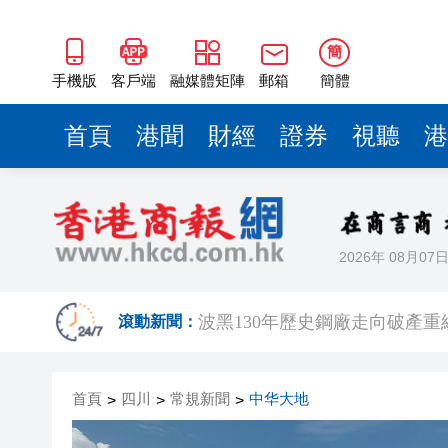
簡
手機版
客戶端
融媒體矩陣
郵箱
簡體
首頁
港聞
財經
證券
視聽
港
2026年 08月07
車路士主帥星
波黑130年歷史鋼廠走向破產重組
滾動新聞：
日本2027國防預算申請近9萬
首頁
四川
常規新聞
中华大地
>
>
>
相約深圳，見證
美勞動力市場迅速降溫 美元指