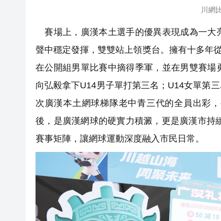
川網
賽場上，廣漢本土選手的優異表現成為一大亮
聲中穩定發揮，雙雙站上領獎台。擁有十多年從
在公開組男單比賽中摘得季軍，並在男雙賽場
向弘毅拿下U14男子單打第三名；U14女單
次廣漢本土網球梯隊老中青三代的全員出彩，
後，是廣漢網球的硬實力積澱，更是廣漢市持
賽事矩陣，讓網球運動深度融入市民日常。