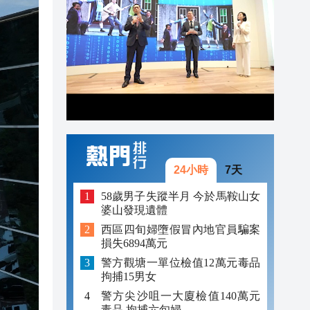
22:05
21:57
21:41
24小時
7天
58歲男子失蹤半月 今於馬鞍山女
婆山發現遺體
西區四旬婦墮假冒內地官員騙案
損失6894萬元
警方觀塘一單位檢值12萬元毒品
拘捕15男女
警方尖沙咀一大廈檢值140萬元
毒品 拘捕六旬婦