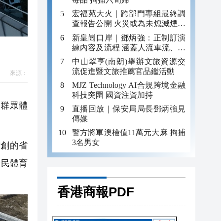
宏福苑大火｜跨部門專組最終調
查報告公開 火災或為未熄滅煙頭
引發
新皇崗口岸｜鄧炳強：正制訂演
練內容及流程 涵蓋人流車流、緊
急應變等
中山翠亨(南朗)舉辦文旅資源交
流促進暨文旅推薦官品鑑活動
來源：
MJZ Technology AI合規跨境金融
科技突圍 國資注資加持
群眾體
直播回放｜保安局局長鄧炳強見
傳媒
警方將軍澳檢值11萬元大麻 拘捕
3名男女
首創的省
全民體育
香港商報PDF