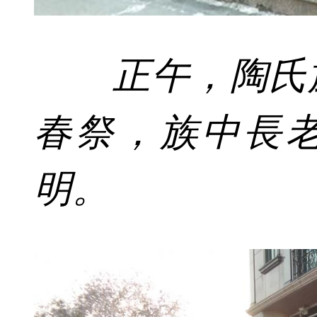
正午，陶氏
春祭，族中長
明。