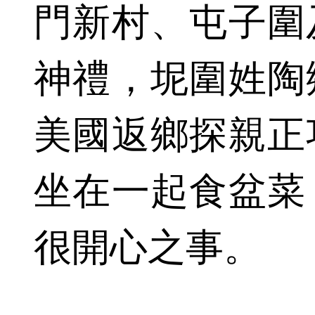
門新村、屯子圍
神禮，坭圍姓陶
美國返鄉探親正
坐在一起食盆菜
很開心之事。