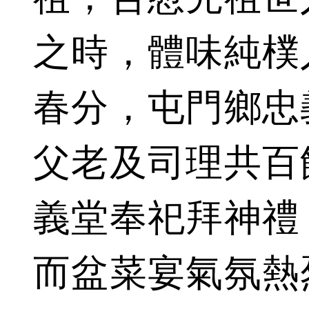
之時，體味純樸
春分，屯門鄉忠
父老及司理共百
義堂奉祀拜神禮
而盆菜宴氣氛熱