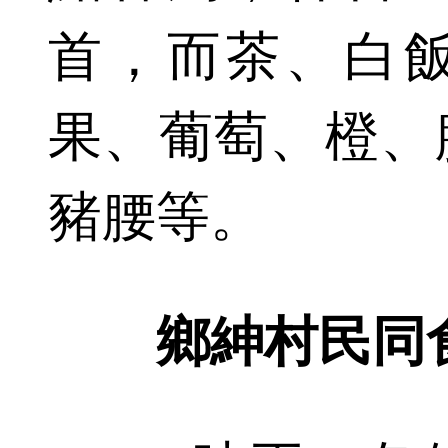
首，而茶、白
果、葡萄、橙、
豬腰等。
鄉紳村民同