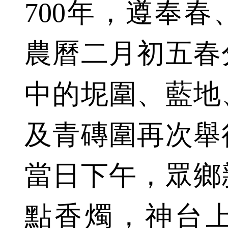
700年，遵奉
農曆二月初五春
中的坭圍、藍地
及青磚圍再次舉
當日下午，眾鄉
點香燭，神台