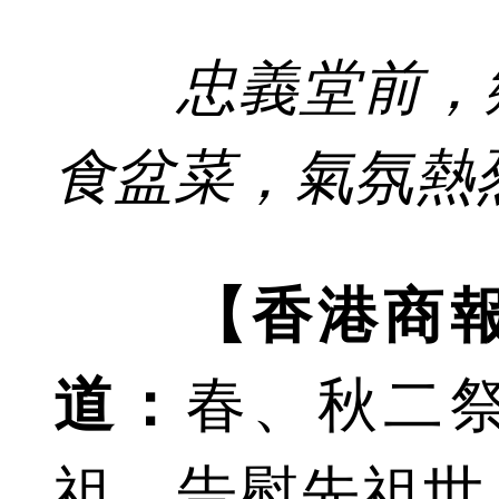
忠義堂前，鄉
食盆菜，氣氛熱
【香港商
道：
春、秋二
祖，告慰先祖世