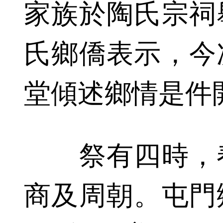
家族於陶氏宗祠
氏鄉僑表示，今
堂傾述鄉情是件
祭有四時，春
商及周朝。屯門