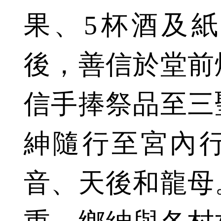
果、5杯酒及
後，善信於堂前
信手捧祭品至三
紳隨行至宮內
音、天後和龍母