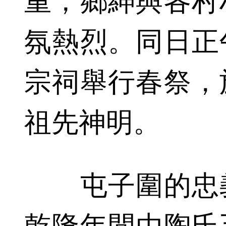
重，鄉紳與各村
氛熱烈。同日正
宗祠舉行春祭，
祖先神明。
屯子圍的忠義