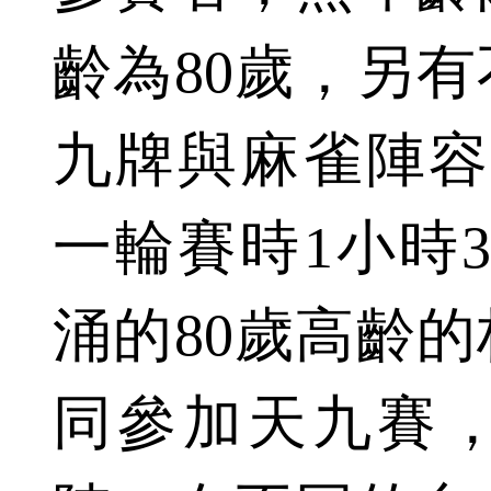
齡為80歲，另
九牌與麻雀陣容
一輪賽時1小時
涌的80歲高齡
同參加天九賽