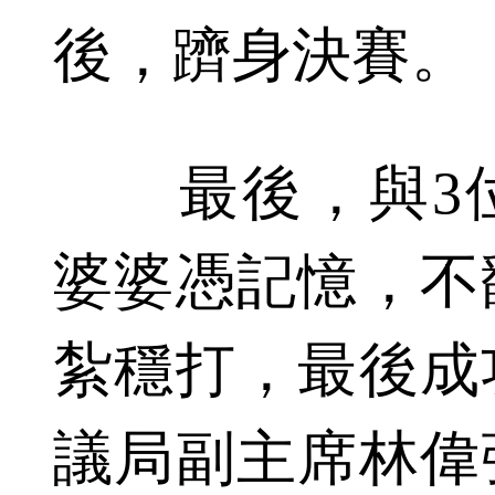
後，躋身決賽。
最後，與3位
婆婆憑記憶，不
紮穩打，最後成
議局副主席林偉