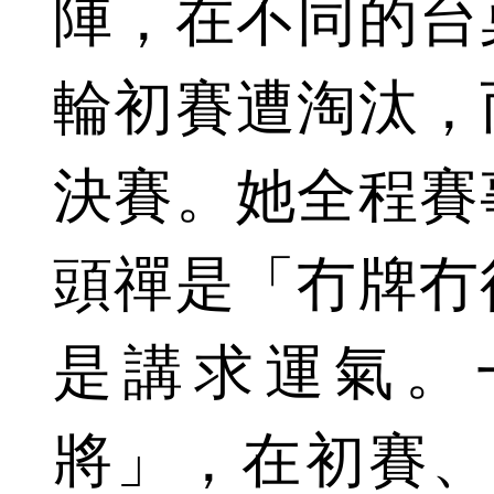
陣，在不同的台
輪初賽遭淘汰，
決賽。她全程賽
頭禪是「冇牌冇
是講求運氣。
將」，在初賽、