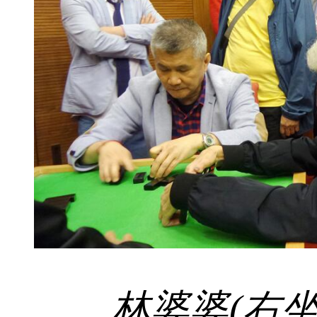
林婆婆(右坐者