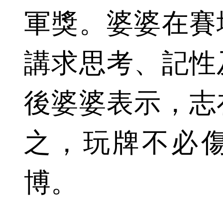
軍獎。婆婆在賽
講求思考、記性
後婆婆表示，志
之，玩牌不必
博。