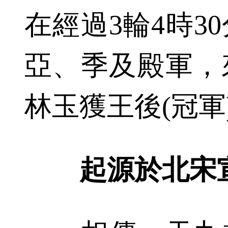
在經過3輪4時3
亞、季及殿軍，
林玉獲王後(冠軍
起源於北宋