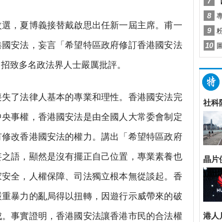
選，夏博義接替戴啟思出任新一屆主席。甫一
港國安法，妄言「希望特區政府修訂香港國安法
即招致多名政法界人士嚴厲批評。
失了法律人基本的專業和理性。香港國安法完
中央事權，香港國安法是由全國人大常委會制定
有修改香港國安法的權力。講出「希望特區政府
妄之語，顯然是沒有擺正自己位置，專業素養也
家安全，人權保障、司法獨立根本無從談起。香
嚴重暴力的亂局得以扭轉，因遊行示威帶來的破
成。事實證明，香港國安法讓香港市民的合法權