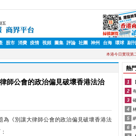
產
股市
消費
疫情
視頻
圖集
評論
社團
神州
台海
環球
副
律師公會的政治偏見破壞香港法治
題為《別讓大律師公會的政治偏見破壞香港法
下：