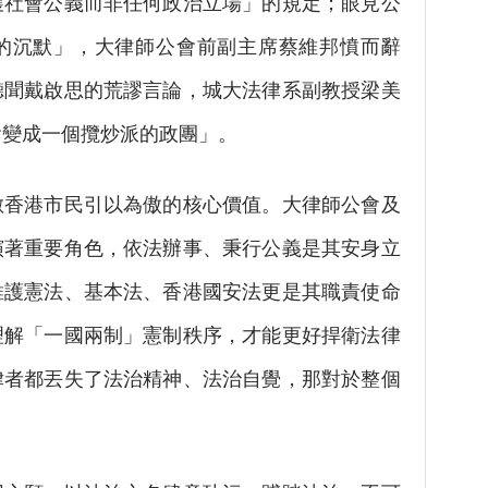
護社會公義而非任何政治立場」的規定；眼見公
的沉默」，大律師公會前副主席蔡維邦憤而辭
聽聞戴啟思的荒謬言論，城大法律系副教授梁美
會變成一個攬炒派的政團」。
香港市民引以為傲的核心價值。大律師公會及
演著重要角色，依法辦事、秉行公義是其安身立
維護憲法、基本法、香港國安法更是其職責使命
理解「一國兩制」憲制秩序，才能更好捍衛法律
律者都丟失了法治精神、法治自覺，那對於整個
。