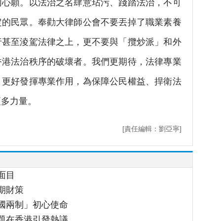
心願。以法治之名肆意玷污、踐踏法治，不可
定的民眾。奉勸大律師公會不要丟掉了職業素養
行甚至淩駕法律之上，更不要與「攬炒派」和外
香港法治秩序的破壞者。我們更期待，法律專業
，更好發揮專業作用，為保障公民權益、捍衛法
更多力量。
[責任編輯：劉亞寧]
面目
期財策
國兩制」初心使命
題在香港引發熱議