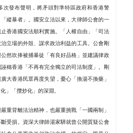
次發布聲明，將矛頭對準特區政府和香港警
」「縱暴者」。國安立法以來，大律師公會的一
阻止香港國安法順利實施。「人權自由」「司法
政治立場的外殼、謀求政治利益的工具。公會剛
僅公然吹捧被捕暴徒「有良好品格」並建議律政
詞誣稱香港「不再有完全獨立的司法制度」。剛
讓廣大香港民眾再度失望，憂心「換湯不換藥」
黨化」「攬炒化」的深淵。
嚴重背離法治精神，也嚴重挑戰「一國兩制」
不斷受損。資深大律師湯家驊就曾公開質疑公會