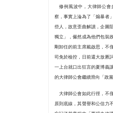
修例風波中，大律師公會多
察，事實上淪為了「煽暴者
些人，故意歪曲解讀，企圖
獨立」，儼然成為他們包裝
剛卸任的前主席戴啟思，不
司免於檢控，日前還大放厥
一上台就口出狂言的夏博義
的大律師公會繼續滑向「政
大律師公會如此行徑，不僅
原則底線，其聲譽和公信力