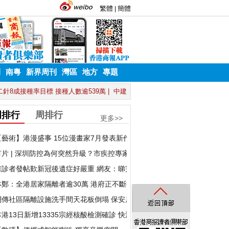
刊
南粵
新界周刊
灣區
地方
專題