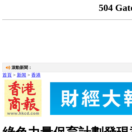
首页
今日商报
港澳
奧運
經濟
地產
股市
消費
疫情
專題
首頁
>
新闻
>
香港