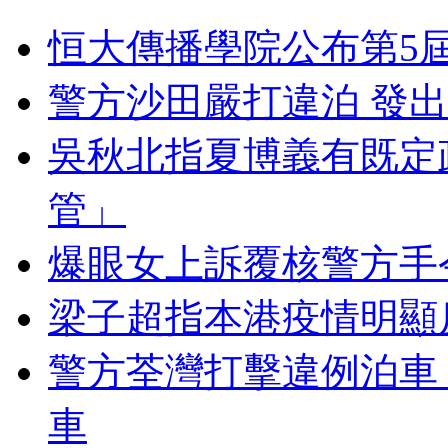
恒大傳播學院公布第5
警方沙田嚴打違泊 發出
吳秋北指夏博義有既定
管」
爆眼女上訴覆核警方手
梁子超指本港疫情明顯
警方荃灣打擊違例泊車 
車