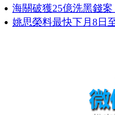
海關破獲25億洗黑錢案
姚思榮料最快下月8日