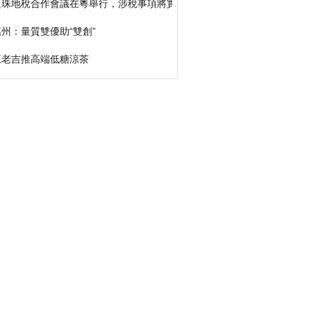
泛珠地稅合作會議在粵舉行，涉稅事項將實現跨區域通辦
惠州：量質雙優助“雙創”
王老吉推高端低糖涼茶