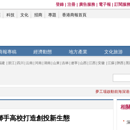
商報專稿
經濟動態
地方產業
文化旅游
福建
|
浙江
|
四川
|
云南
|
河南
|
湖南
|
山東
|
吉林
|
遼寧
|
山西
|
江西
|
安徽
|
江蘇
|
陝西
|
黑
夢工場啟動前海深港創投生
相
聯手高校打造創投新生態