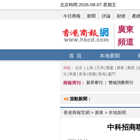
廣東
頻道
首 頁
本地要聞
分站：
北京
|
上海
|
天津
|
重慶
|
廣東
|
廣西
|
古
|
寧夏
|
青海
|
西藏
|
青海
|
廈門
商報周刊：
新界專刊
|
雙城消費周刊
滾動新聞：
香港商報官網
>
廣東
> 本地新聞
中科招商