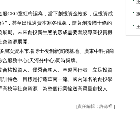
CEO童紅梅認為，當下創投資金較多，但投資成
錯位”，甚至出現過資本寒冬現象，隨著創投國十條的
發展期。未來創投新生態的形成需要圍繞專業投資機
社會資源展開。
層次資本市場博士後創新實踐基地、廣東中科招商
合服務中心(天河分中心)同時揭牌。
合格投資人、優秀合夥人、卓越同行者，立足投資
實訓特色，目標是打造華南一流、國內知名的創投學
手高校等社會資源，為整個行業輸送高質量創投人
[責任編輯：許淼祥 ]