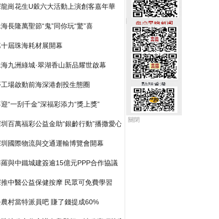
深龍崗花生U穀六大活動上演創客嘉年華
海長隆萬聖節“鬼”同你玩“驚”喜
第十屆珠海耗材展開幕
珠海九洲綠城·翠湖香山新品耀世啟幕
夢工場啟動前海深港創投生態圈
迎“一刮千金”深福彩添力“獎上獎”
關閉
深圳百萬福彩公益金助“銀齡行動”播撒愛心
深圳國際物流與交通運輸博覽會開幕
博羅與中鐵城建簽逾15億元PPP合作協議
深推中醫公益保健按摩 民眾可免費學習
去農村當特派員吧 賺了錢提成60%