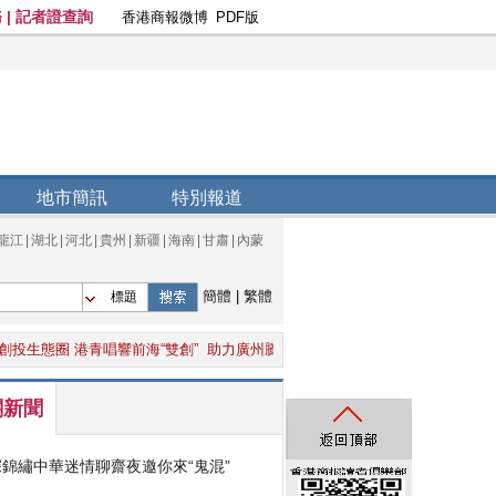
地市簡訊
特別報道
龍江
|
湖北
|
河北
|
貴州
|
新疆
|
海南
|
甘肅
|
內蒙
簡體
|
繁體
標題
態圈 港青唱響前海“雙創”
助力廣州騰飛 空港經濟區首個項目15日正式亮相
關新聞
深錦繡中華迷情聊齋夜邀你來“鬼混”