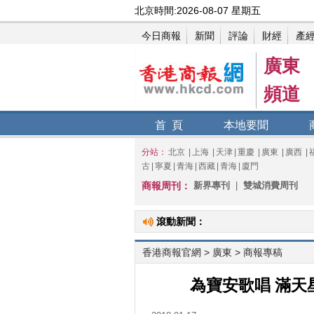
廣東
頻道
首 頁
本地要聞
分站：
北京
|
上海
|
天津
|
重慶
|
廣東
|
廣西
|
古
|
寧夏
|
青海
|
西藏
|
青海
|
廈門
商報周刊：
新界專刊
|
雙城消費周刊
滾動新聞：
香港商報官網
>
廣東
> 商報專稿
為寶安歌唱 滿