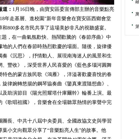
報道：
1月16日晚，由寶安區委宣傳部主辦的音樂點亮
018年走基層、進校園”新年音樂會在寶安區西鄉會堂
和800多名市民共享了這場美妙非凡的視聽盛宴。
題，在一曲氣氛歡快、熱鬧歡騰的《春節序曲》中
據地的人們在春節時熱烈歡慶的場面。隨後，旋律優
獨奏《沉思》，抒情動人、展現南海迷人的風景和生
網、豐收》，深受世界人民喜愛的《藍色多瑙河圓舞
樂特色的蒙古族民歌《鴻雁》，洋溢著歡慶喜悅的春
，旋律婉轉悠揚的鋼琴協奏曲《鑒真東渡隨想曲》、
以及助演節目《陽光照耀塔什庫爾幹》輪番上演。最
的《歌唱祖國》，音樂會在全場聽眾熱情的掌聲中完
團長、中共十八屆中央委員、全國政協文史與學習
導葉小文向觀眾分享了“音樂點亮人生”的故事。他