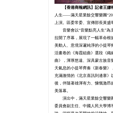
【香港商報網訊】記者王娜
人生——滿天星業餘交響樂團“2
上演。區委常委、宣傳部長黃盛華
音樂會以“音樂點亮人生”為主
拉開了序幕，展現了一幅革命根
美動人、意境深邃純淨的小提琴
活畫卷的《海霞組曲》選段《織
曲》，渾厚悠遠、深具蒙古族音
天氣息的小提琴齊奏《新春樂》
充滿激情的《北京喜訊到邊寨》
後，伴隨著雄渾有力、慷慨激昂
美落幕。
演出中，滿天星業餘交響樂團
委員會副主任、中國人民大學博