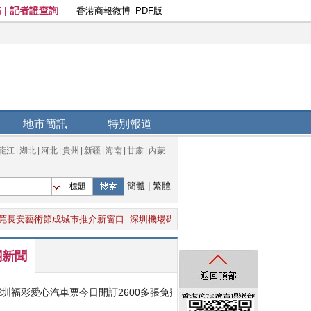
地市簡訊
特別報道
龍江
|
湖北
|
河北
|
貴州
|
新疆
|
海南
|
甘肅
|
內蒙
簡體
|
繁體
標題
藝術節成城市推介新窗口
深圳機場碼頭開通首條公交線路
深坂田街道邀請市民
關新聞
深圳福彩愛心汽車票今日開訂2600多張免費送