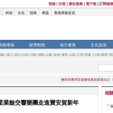
商報專稿
經濟動態
地方產業
文化旅游
福建
|
浙江
|
四川
|
云南
|
河南
|
湖南
|
山東
|
吉林
|
遼寧
|
山西
|
江西
|
安徽
|
江蘇
|
陝西
|
黑
鹽田海事局五措優化集裝箱進出口
莞長安
相
天星業餘交響樂團走進寶安賀新年