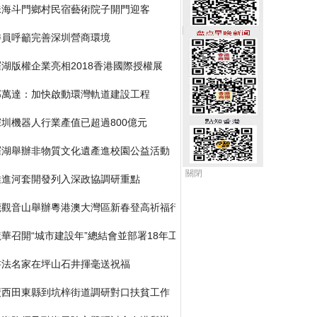
珠海斗門鄉村民宿藝術院子開門迎客
委員呼籲完善深圳營商環境
羅湖版權企業亮相2018香港國際授權展
郭萬達：加快啟動環灣軌道建設工程
深圳機器人行業產值已超過800億元
羅湖舉辦非物質文化遺產進校園公益活動
關閉
推進河套開發列入深政協調研重點
莞觀音山舉辦粵港澳大灣區新春登高祈福行
龍華召開“城市建設年”總結會並部署18年工作
書法名家在坪山石井揮毫送祝福
廣西田東縣到坑梓街道調研對口扶貧工作