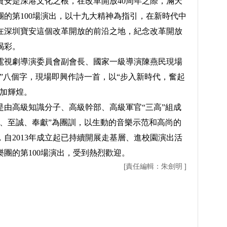
寶安是深港文化之根，在改革開放40周年之際，滿天
的第100場演出，以十九大精神為指引，在新時代中
在深圳寶安這個改革開放的前沿之地，紀念改革開放
喝彩。
視劇導演委員會副會長、國家一級導演陳燕民現場
”八個字，現場即興作詩一首，以“步入新時代，奮起
更加輝煌。
高級知識分子、高級幹部、高級軍官“三高”組成
雅、至誠、奉獻”為團訓，以生動的音樂示范和高尚的
自2013年成立起已持續開展走基層、進校園演出活
團的第100場演出，受到熱烈歡迎。
[責任編輯：朱劍明 ]